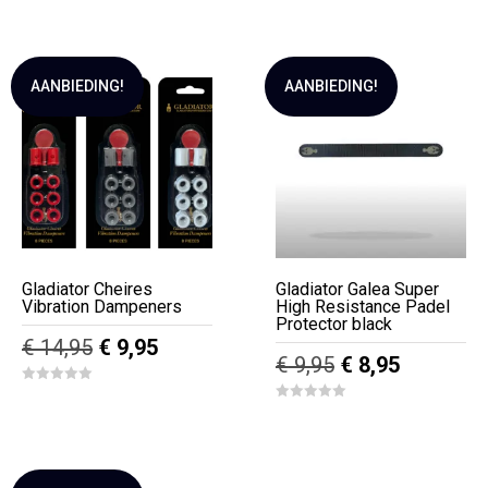
f
5
AANBIEDING!
AANBIEDING!
Gladiator Cheires
Gladiator Galea Super
Vibration Dampeners
High Resistance Padel
Protector black
Oorspronkelijke
Huidige
€
14,95
€
9,95
Oorspronkelijk
Huidige
€
9,95
€
8,95
prijs
prijs
Dit
prijs
prijs
0
was:
is:
o
0
product
was:
is:
u
o
€ 14,95.
€ 9,95.
t
u
heeft
€ 9,95.
€ 8,95.
o
t
f
o
meerdere
5
f
5