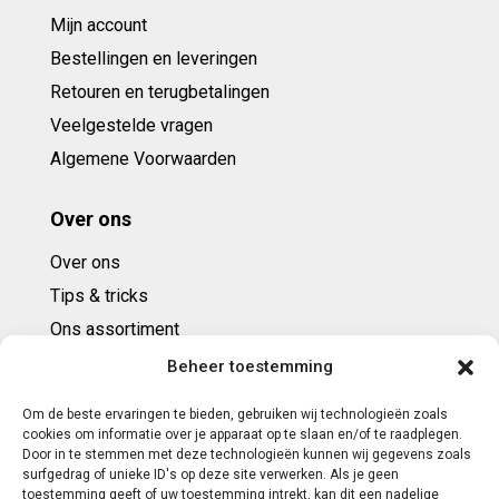
Mijn account
Bestellingen en leveringen
Retouren en terugbetalingen
Veelgestelde vragen
Algemene Voorwaarden
Over ons
Over ons
Tips & tricks
Ons assortiment
Cadeaubonnen
Beheer toestemming
Om de beste ervaringen te bieden, gebruiken wij technologieën zoals
Contact
cookies om informatie over je apparaat op te slaan en/of te raadplegen.
Door in te stemmen met deze technologieën kunnen wij gegevens zoals
E: info@ntbespanservice.nl
surfgedrag of unieke ID's op deze site verwerken. Als je geen
toestemming geeft of uw toestemming intrekt, kan dit een nadelige