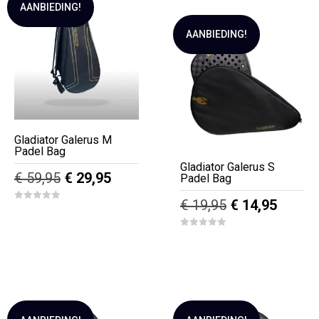
variaties.
AANBIEDING!
Deze
AANBIEDING!
optie
kan
gekozen
worden
op
de
Gladiator Galerus M
Padel Bag
productpagina
Gladiator Galerus S
Oorspronkelijke
Huidige
€
59,95
€
29,95
Padel Bag
prijs
prijs
Oorspronkelij
Huidig
€
19,95
€
14,95
0
was:
is:
o
prijs
prijs
u
€ 59,95.
€ 29,95.
t
0
was:
is:
o
o
f
u
€ 19,95.
€ 14,9
5
t
o
f
5