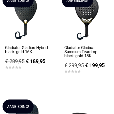
AANBIEDING!
AANBIEDING!
Gladiator Gladius Hybrid
Gladiator Gladius
black-gold 16K
Samnium Teardrop
black-gold 18K
Oorspronkelijke
Huidige
€
289,95
€
189,95
Oorspronkeli
Hui
€
299,95
€
199,95
prijs
prijs
prijs
prijs
0
was:
is:
o
0
was:
is:
u
o
€ 289,95.
€ 189,95.
t
u
€ 299,95.
€ 19
o
t
f
o
5
f
5
AANBIEDING!