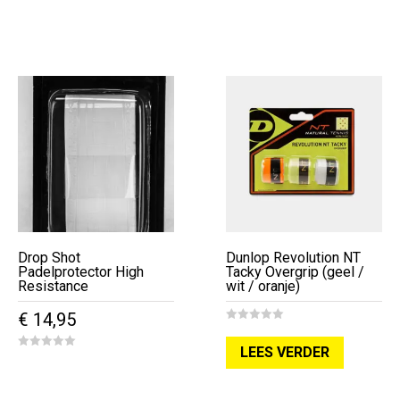
u
u
€ 280,00.
€ 139,95.
€ 79,95.
€ 69,9
t
t
o
o
f
f
5
5
Drop Shot
Dunlop Revolution NT
Padelprotector High
Tacky Overgrip (geel /
Resistance
wit / oranje)
€
14,95
0
o
LEES VERDER
u
0
t
o
o
u
f
t
5
o