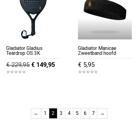
Gladiator Gladius
Gladiator Manicae
Teardrop OS 3K
Zweetband hoofd
Oorspronkelijke
Huidige
€
229,95
€
149,95
€
5,95
prijs
prijs
0
0
was:
is:
o
o
u
u
€ 229,95.
€ 149,95.
t
t
o
o
f
f
5
5
←
1
2
3
4
5
6
7
→