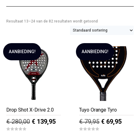
Resultaat 13–24 van de 82 resultaten wordt getoond
AANBIEDING!
AANBIEDING!
Drop Shot X-Drive 2.0
Tuyo Orange Tyro
Oorspronkelijke
Huidige
Oorspronkelij
Huidig
€
280,00
€
139,95
€
79,95
€
69,95
prijs
prijs
prijs
prijs
0
0
was:
is:
was:
is:
o
o