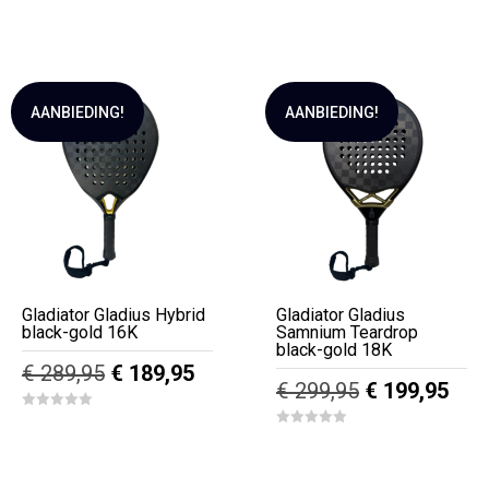
u
u
€ 280,00.
€ 139,95.
€ 79,95.
€ 69,9
t
t
o
o
f
f
5
5
AANBIEDING!
AANBIEDING!
Gladiator Gladius Hybrid
Gladiator Gladius
black-gold 16K
Samnium Teardrop
black-gold 18K
Oorspronkelijke
Huidige
€
289,95
€
189,95
Oorspronkeli
Hui
€
299,95
€
199,95
prijs
prijs
prijs
prijs
0
was:
is:
o
0
was:
is:
u
o
€ 289,95.
€ 189,95.
t
u
€ 299,95.
€ 19
o
t
f
o