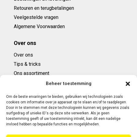
Retouren en terugbetalingen
Veelgestelde vragen
Algemene Voorwaarden
Over ons
Over ons
Tips & tricks
Ons assortiment
Cadeaubonnen
Beheer toestemming
Om de beste ervaringen te bieden, gebruiken wij technologieën zoals
Contact
cookies om informatie over je apparaat op te slaan en/of te raadplegen.
Door in te stemmen met deze technologieën kunnen wij gegevens zoals
E: info@ntbespanservice.nl
surfgedrag of unieke ID's op deze site verwerken. Als je geen
toestemming geeft of uw toestemming intrekt, kan dit een nadelige
+31 (0)6-5188 0267
invloed hebben op bepaalde functies en mogelijkheden.
Adres: