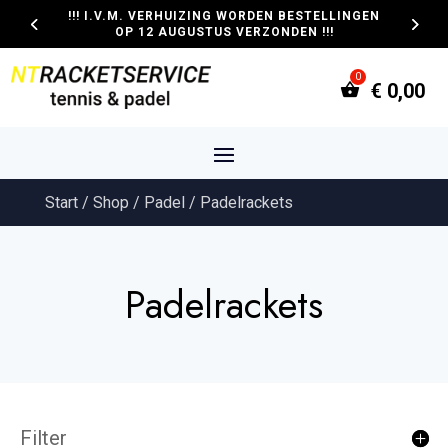
!!! I.V.M. VERHUIZING WORDEN BESTELLINGEN
OP 12 AUGUSTUS VERZONDEN !!!
€
0,00
Start
/
Shop
/
Padel
/ Padelrackets
Padelrackets
Filter