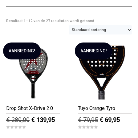
Resultaat 1–12 van de 27 resultaten wordt getoond
AANBIEDING!
AANBIEDING!
Drop Shot X-Drive 2.0
Tuyo Orange Tyro
Oorspronkelijke
Huidige
Oorspronkelij
Huidig
€
280,00
€
139,95
€
79,95
€
69,95
prijs
prijs
prijs
prijs
0
0
was:
is:
was:
is:
o
o