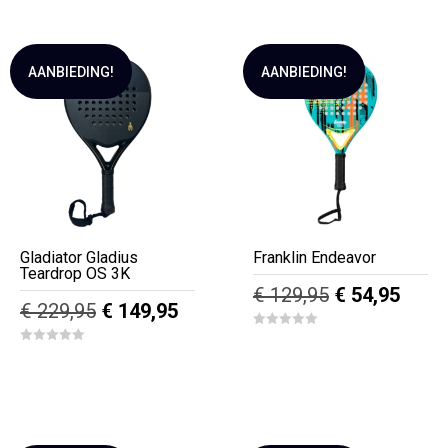
5
f
5
AANBIEDING!
AANBIEDING!
Gladiator Gladius
Franklin Endeavor
Teardrop OS 3K
Oorspronkeli
Huidi
€
129,95
€
54,95
Oorspronkelijke
Huidige
€
229,95
€
149,95
prijs
prijs
prijs
prijs
0
was:
is:
o
0
was:
is:
u
o
€ 129,95.
€ 54,
t
u
€ 229,95.
€ 149,95.
o
t
f
o
5
f
5