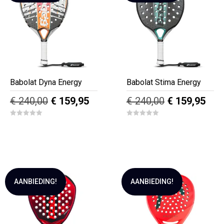
Babolat Dyna Energy
Babolat Stima Energy
Oorspronkelijke
Huidige
Oorspronkeli
Hui
€
240,00
€
159,95
€
240,00
€
159,95
prijs
prijs
prijs
prijs
0
0
was:
is:
was:
is:
o
o
u
u
€ 240,00.
€ 159,95.
€ 240,00.
€ 15
t
t
o
o
f
f
5
5
AANBIEDING!
AANBIEDING!