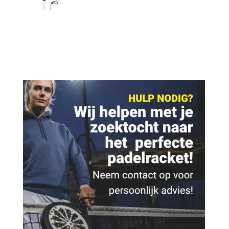
was:
is:
€ 79,95.
€ 34,95.