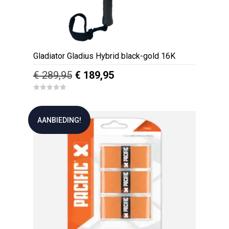
Gladiator Gladius Hybrid black-gold 16K
Oorspronkelijke
Huidige
€
289,95
€
189,95
prijs
prijs
0
was:
is:
o
u
€ 289,95.
€ 189,95.
t
AANBIEDING!
o
f
5