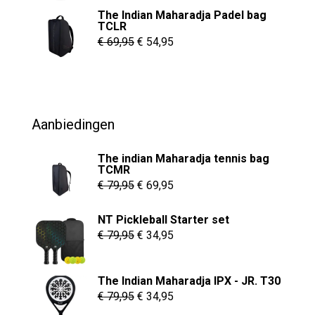
The Indian Maharadja Padel bag
tot
TCLR
€ 8,95
Oorspronkelijke
Huidige
€
69,95
€
54,95
prijs
prijs
was:
is:
€ 69,95.
€ 54,95.
Aanbiedingen
The indian Maharadja tennis bag
TCMR
Oorspronkelijke
Huidige
€
79,95
€
69,95
prijs
prijs
NT Pickleball Starter set
was:
is:
Oorspronkelijke
Huidige
€
79,95
€
34,95
€ 79,95.
€ 69,95.
prijs
prijs
was:
is:
The Indian Maharadja IPX - JR. T30
€ 79,95.
€ 34,95.
Oorspronkelijke
Huidige
€
79,95
€
34,95
prijs
prijs