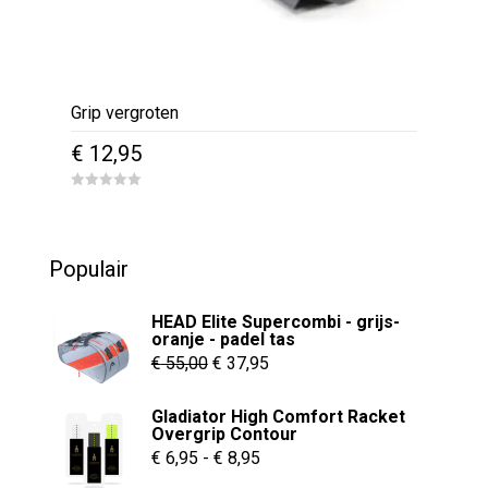
Grip vergroten
€
12,95
0
o
u
t
o
Populair
f
5
HEAD Elite Supercombi - grijs-
oranje - padel tas
Oorspronkelijke
Huidige
€
55,00
€
37,95
prijs
prijs
Gladiator High Comfort Racket
was:
is:
Overgrip Contour
€ 55,00.
€ 37,95.
Prijsklasse:
€
6,95
-
€
8,95
€ 6,95