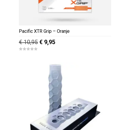
Pacific XTR Grip – Oranje
Oorspronkelijke
Huidige
€
10,95
€
9,95
prijs
prijs
0
was:
is:
o
u
€ 10,95.
€ 9,95.
t
o
f
5