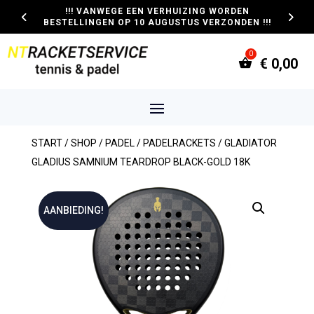
!!! VANWEGE EEN VERHUIZING WORDEN
BESTELLINGEN OP 10 AUGUSTUS VERZONDEN !!!
€
0,00
START
/
SHOP
/
PADEL
/
PADELRACKETS
/ GLADIATOR
GLADIUS SAMNIUM TEARDROP BLACK-GOLD 18K
AANBIEDING!