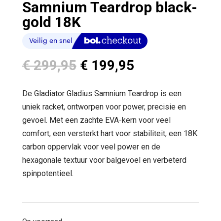
Samnium Teardrop black-
gold 18K
Oorspronkelijke
Huidige
€
299,95
€
199,95
prijs
prijs
was:
is:
De Gladiator Gladius Samnium Teardrop is een
€ 299,95.
€ 199,95.
uniek racket, ontworpen voor power, precisie en
gevoel. Met een zachte EVA-kern voor veel
comfort, een versterkt hart voor stabiliteit, een 18K
carbon oppervlak voor veel power en de
hexagonale textuur voor balgevoel en verbeterd
spinpotentieel.