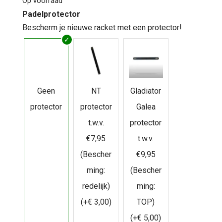
Op voorraad
Padelprotector
Bescherm je nieuwe racket met een protector!
Geen
NT
Gladiator
protector
protector
Galea
t.w.v.
protector
€7,95
t.w.v.
(Bescher
€9,95
ming:
(Bescher
redelijk)
ming:
(+
€
3,00
)
TOP)
(+
€
5,00
)