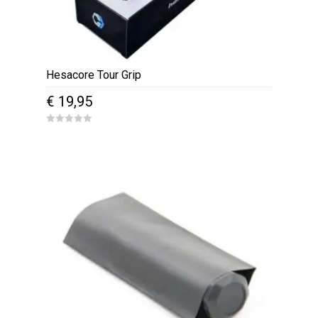
Hesacore Tour Grip
€
19,95
0
o
u
t
o
f
5