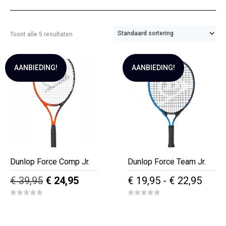
Toont alle 5 resultaten
AANBIEDING!
AANBIEDING!
Dunlop Force Comp Jr.
Dunlop Force Team Jr.
Oorspronkelijke
Huidige
Prijs
€
39,95
€
24,95
€
19,95
-
€
22,95
prijs
prijs
€ 19,
Dit
Dit
0
0
was:
is:
tot
o
o
product
product
u
u
€ 39,95.
€ 24,95.
€ 22,
t
t
heeft
heeft
o
o