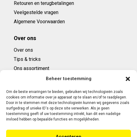
Retouren en terugbetalingen
Veelgestelde vragen
Algemene Voorwaarden
Over ons
Over ons
Tips & tricks
Ons assortiment
Cadeaubonnen
Beheer toestemming
Om de beste ervaringen te bieden, gebruiken wij technologieën zoals
Contact
cookies om informatie over je apparaat op te slaan en/of te raadplegen.
Door in te stemmen met deze technologieën kunnen wij gegevens zoals
E: info@ntbespanservice.nl
surfgedrag of unieke ID's op deze site verwerken. Als je geen
toestemming geeft of uw toestemming intrekt, kan dit een nadelige
+31 (0)6-5188 0267
invloed hebben op bepaalde functies en mogelijkheden.
Adres:
Accepteren