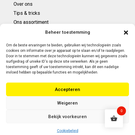
Over ons
Tips & tricks
Ons assortiment
Cadeaubonnen
Beheer toestemming
Om de beste ervaringen te bieden, gebruiken wij technologieën zoals
Contact
cookies om informatie over je apparaat op te slaan en/of te raadplegen.
Door in te stemmen met deze technologieën kunnen wij gegevens zoals
E: info@ntbespanservice.nl
surfgedrag of unieke ID's op deze site verwerken. Als je geen
toestemming geeft of uw toestemming intrekt, kan dit een nadelige
+31 (0)6-5188 0267
invloed hebben op bepaalde functies en mogelijkheden.
Adres:
Accepteren
Modelleur 41
5171SL KAATSHEUVEL
Weigeren
0
Bekijk voorkeuren
Copyright 2026 | Webontwikkeling door Eerlijk
Design
Cookiebeleid