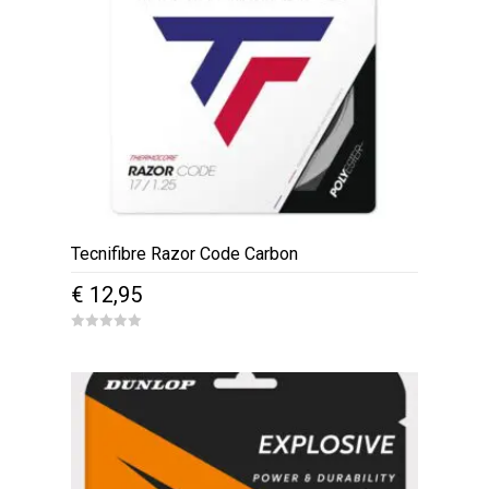
Tecnifibre Razor Code Carbon
€
12,95
0
o
u
t
o
f
5