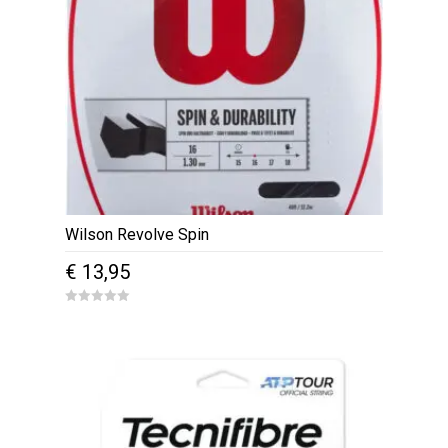
Wilson Revolve Spin
€
13,95
0
o
u
t
o
f
5