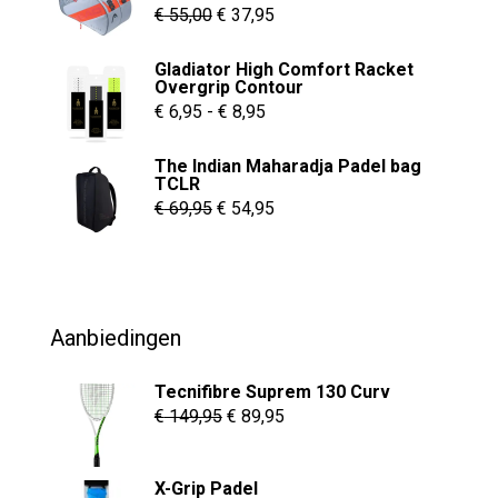
Oorspronkelijke
Huidige
€
55,00
€
37,95
prijs
prijs
Gladiator High Comfort Racket
was:
is:
Overgrip Contour
€ 55,00.
€ 37,95.
Prijsklasse:
€
6,95
-
€
8,95
€ 6,95
The Indian Maharadja Padel bag
tot
TCLR
€ 8,95
Oorspronkelijke
Huidige
€
69,95
€
54,95
prijs
prijs
was:
is:
€ 69,95.
€ 54,95.
Aanbiedingen
Tecnifibre Suprem 130 Curv
Oorspronkelijke
Huidige
€
149,95
€
89,95
prijs
prijs
was:
is:
X-Grip Padel