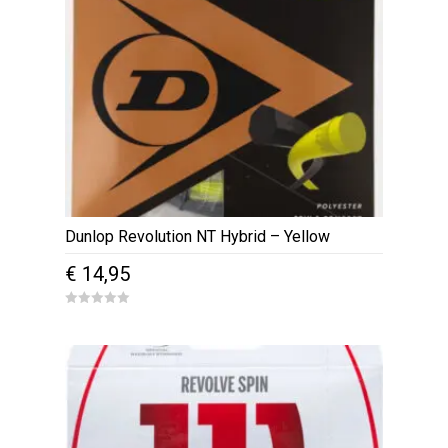
Dunlop Revolution NT Hybrid – Yellow
€
14,95
0
o
u
t
o
f
5