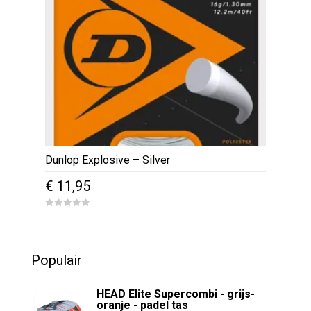
Dunlop Explosive – Silver
€
11,95
0
o
u
t
o
Populair
f
5
HEAD Elite Supercombi - grijs-
oranje - padel tas