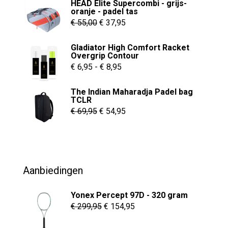
HEAD Elite Supercombi - grijs-
oranje - padel tas
Oorspronkelijke
Huidige
€
55,00
€
37,95
prijs
prijs
Gladiator High Comfort Racket
was:
is:
Overgrip Contour
€ 55,00.
€ 37,95.
Prijsklasse:
€
6,95
-
€
8,95
€ 6,95
The Indian Maharadja Padel bag
tot
TCLR
€ 8,95
Oorspronkelijke
Huidige
€
69,95
€
54,95
prijs
prijs
was:
is:
€ 69,95.
€ 54,95.
Aanbiedingen
Yonex Percept 97D - 320 gram
Oorspronkelijke
Huidige
€
299,95
€
154,95
prijs
prijs