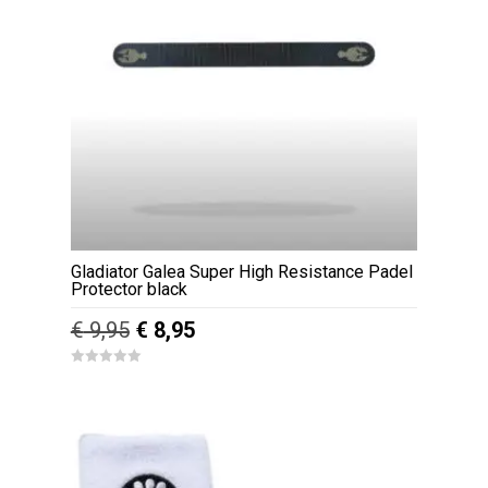
Gladiator Galea Super High Resistance Padel
Protector black
Oorspronkelijke
Huidige
€
9,95
€
8,95
prijs
prijs
0
was:
is:
o
u
€ 9,95.
€ 8,95.
t
o
f
5