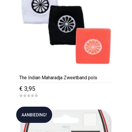
The Indian Maharadja Zweetband pols
€
3,95
Dit
0
o
product
u
t
heeft
AANBIEDING!
o
f
meerdere
5
variaties.