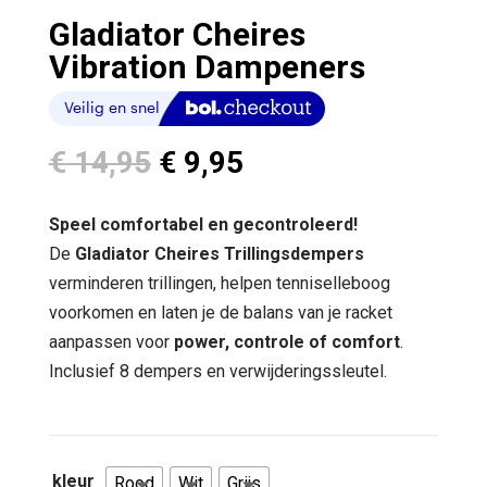
Gladiator Cheires
Vibration Dampeners
Oorspronkelijke
Huidige
€
14,95
€
9,95
prijs
prijs
was:
is:
Speel comfortabel en gecontroleerd!
€ 14,95.
€ 9,95.
De
Gladiator Cheires Trillingsdempers
verminderen trillingen, helpen tenniselleboog
voorkomen en laten je de balans van je racket
aanpassen voor
power, controle of comfort
.
Inclusief 8 dempers en verwijderingssleutel.
kleur
Rood
Wit
Grijs