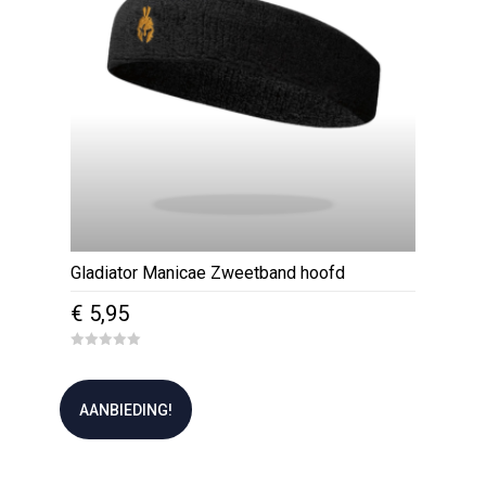
Gladiator Manicae Zweetband hoofd
€
5,95
0
o
u
t
AANBIEDING!
o
f
5