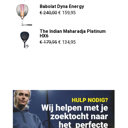
was:
is:
Babolat Dyna Energy
€ 299,95.
€ 154,95.
Oorspronkelijke
Huidige
€
240,00
€
159,95
prijs
prijs
was:
is:
The Indian Maharadja Platinum
€ 240,00.
€ 159,95.
HX6
Oorspronkelijke
Huidige
€
179,95
€
134,95
prijs
prijs
was:
is:
€ 179,95.
€ 134,95.