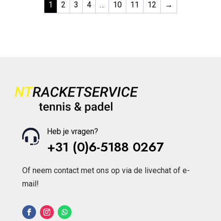
1
2
3
4
…
10
11
12
→
Heb je vragen?
+31 (0)6-5188 0267
Of neem contact met ons op via de livechat of e-
mail!