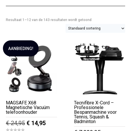
Resultaat 1–12 van de 143 resultaten wordt getoond
AANBIEDING!
MAGSAFE X68
Tecnifibre X-Cord –
Magnetische Vacuüm
Professionele
telefoonhouder
Bespanmachine voor
Tennis, Squash &
Badminton
Oorspronkelijke
Huidige
€
24,95
€
14,95
prijs
prijs