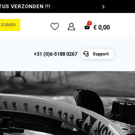
TUS VERZONDEN !!!
ZOEKEN
€
0,00

+31 (0)6-5188 0267
Support