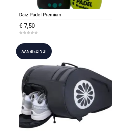
Daiz Padel Premium
€
7,50
0
o
u
t
AANBIEDING!
o
f
5