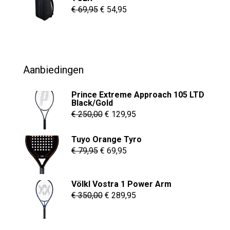
€ 8,95
Oorspronkelijke
Huidige
€
69,95
€
54,95
prijs
prijs
was:
is:
€ 69,95.
€ 54,95.
Aanbiedingen
Prince Extreme Approach 105 LTD
Black/Gold
Oorspronkelijke
Huidige
€
250,00
€
129,95
prijs
prijs
Tuyo Orange Tyro
was:
is:
Oorspronkelijke
Huidige
€
79,95
€
69,95
€ 250,00.
€ 129,95.
prijs
prijs
was:
is:
Völkl Vostra 1 Power Arm
€ 79,95.
€ 69,95.
Oorspronkelijke
Huidige
€
350,00
€
289,95
prijs
prijs
was:
is: