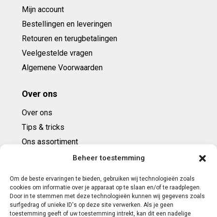
Mijn account
Bestellingen en leveringen
Retouren en terugbetalingen
Veelgestelde vragen
Algemene Voorwaarden
Over ons
Over ons
Tips & tricks
Ons assortiment
Cadeaubonnen
Beheer toestemming
Om de beste ervaringen te bieden, gebruiken wij technologieën zoals
Contact
cookies om informatie over je apparaat op te slaan en/of te raadplegen.
Door in te stemmen met deze technologieën kunnen wij gegevens zoals
E: info@ntbespanservice.nl
surfgedrag of unieke ID's op deze site verwerken. Als je geen
toestemming geeft of uw toestemming intrekt, kan dit een nadelige
+31 (0)6-5188 0267