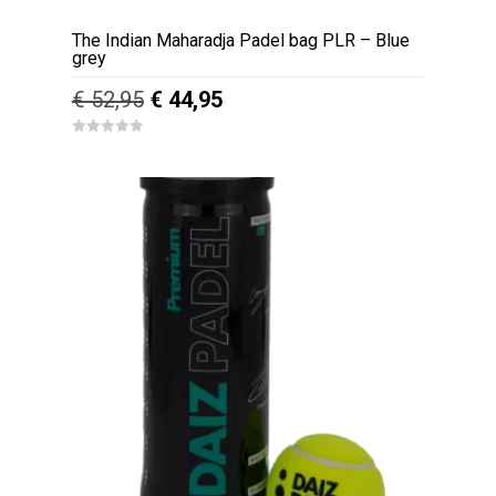
The Indian Maharadja Padel bag PLR – Blue
grey
Oorspronkelijke
Huidige
€
52,95
€
44,95
prijs
prijs
0
was:
is:
o
u
€ 52,95.
€ 44,95.
t
o
f
5