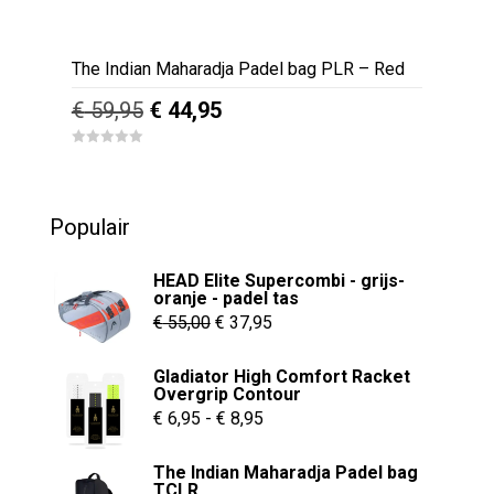
The Indian Maharadja Padel bag PLR – Red
Oorspronkelijke
Huidige
€
59,95
€
44,95
prijs
prijs
0
was:
is:
o
u
€ 59,95.
€ 44,95.
t
o
Populair
f
5
HEAD Elite Supercombi - grijs-
oranje - padel tas
Oorspronkelijke
Huidige
€
55,00
€
37,95
prijs
prijs
Gladiator High Comfort Racket
was:
is:
Overgrip Contour
€ 55,00.
€ 37,95.
Prijsklasse:
€
6,95
-
€
8,95
€ 6,95
The Indian Maharadja Padel bag
tot
TCLR