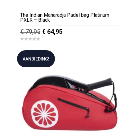
The Indian Maharadja Padel bag Platinum
PXLR – Black
Oorspronkelijke
Huidige
€
79,95
€
64,95
prijs
prijs
0
was:
is:
o
u
€ 79,95.
€ 64,95.
t
AANBIEDING!
o
f
5