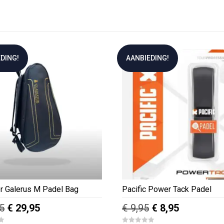
DING!
AANBIEDING!
or Galerus M Padel Bag
Pacific Power Tack Padel
Oorspronkelijke
Huidige
Oorspronkelijke
Huidige
5
€
29,95
€
9,95
€
8,95
prijs
prijs
prijs
prijs