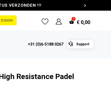
TUS VERZONDEN !!!
ZOEKEN
€
0,00

+31 (0)6-5188 0267
Support
 High Resistance Padel