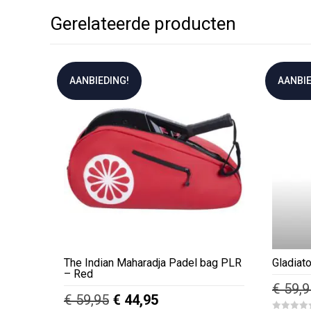
Gerelateerde producten
AANBIEDING!
AANBIE
The Indian Maharadja Padel bag PLR
Gladiat
– Red
€
59,9
Oorspronkelijke
Huidige
€
59,95
€
44,95