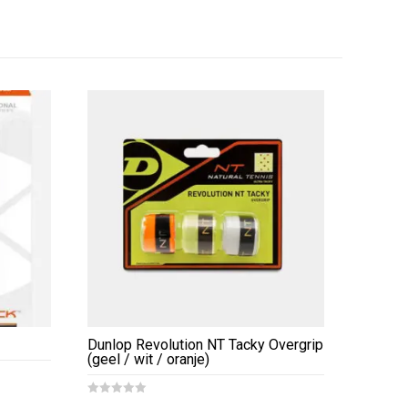
Dunlop Revolution NT Tacky Overgrip
(geel / wit / oranje)
0