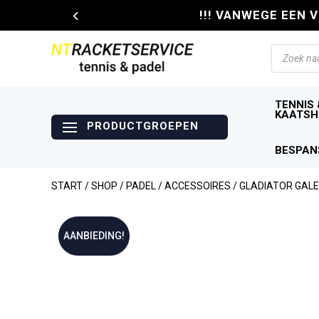
!!! VANWEGE EEN 
Producte
zoeken
TENNIS 
KAATSH
BESPAN
START
/
SHOP
/
PADEL
/
ACCESSOIRES
/ GLADIATOR GAL
AANBIEDING!