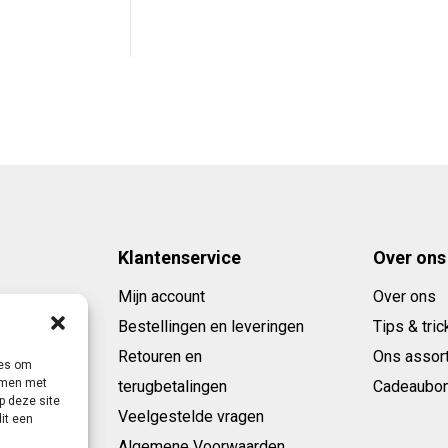
95.
Klantenservice
Over ons
Mijn account
Over ons
Bestellingen en leveringen
Tips & tric
Retouren en
Ons assor
ies om
emmen met
terugbetalingen
Cadeaubo
p deze site
Veelgestelde vragen
it een
Algemene Voorwaarden