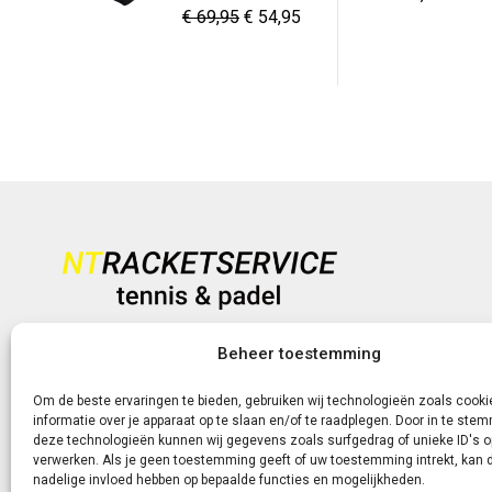
Oorspronkelijke
Huidige
€
69,95
€
54,95
prijs
prijs
prijs
prijs
was:
is:
was:
is:
€ 180,00.
€ 129,
€ 69,95.
€ 54,95.
Heb je vragen?
Beheer toestemming
+31 (0)6-5188 0267
Om de beste ervaringen te bieden, gebruiken wij technologieën zoals cook
informatie over je apparaat op te slaan en/of te raadplegen. Door in te st
Of neem contact met ons op via de livechat of e-mail!
deze technologieën kunnen wij gegevens zoals surfgedrag of unieke ID's o
verwerken. Als je geen toestemming geeft of uw toestemming intrekt, kan d
nadelige invloed hebben op bepaalde functies en mogelijkheden.