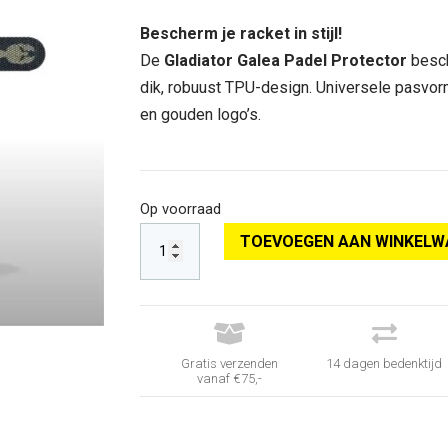
prijs
prijs
was:
is:
Bescherm je racket in stijl!
€ 9,95.
€ 8,95.
De
Gladiator Galea Padel Protector
besch
dik, robuust TPU-design. Universele pasvorm
en gouden logo’s.
Op voorraad
TOEVOEGEN AAN WINKELW


Gratis verzenden
14 dagen bedenktijd
vanaf €75,-