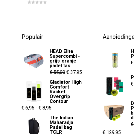
prijs
prijs
0
o
0
was:
is:
u
o
t
u
€ 59,95.
€ 44,95.
o
t
f
o
5
f
5
Populair
Aanbieding
HEAD Elite
H
Supercombi -
P
grijs-oranje -
€
padel tas
Oorspronkelijke
Huidige
€
55,00
€
37,95
P
prijs
prijs
Gladiator High
€
Comfort
was:
is:
Racket
€ 55,00.
€ 37,95.
Overgrip
Contour
D
Prijsklasse:
€
6,95
-
€
8,95
P
b
€ 6,95
The Indian
d
Maharadja
tot
€
Padel bag
€ 8,95
TCLR
Oorspronkelijk
Huidi
€
129,95