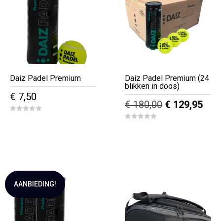
Daiz Padel Premium
Daiz Padel Premium (24
blikken in doos)
€
7,50
Oorspronkeli
Hui
€
180,00
€
129,95
prijs
prijs
0
o
0
was:
is:
u
o
t
u
€ 180,00.
€ 12
o
t
f
o
5
f
5
AANBIEDING!