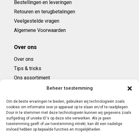
Bestellingen en leveringen
Retouren en terugbetalingen
Veelgestelde vragen
Algemene Voorwaarden
Over ons
Over ons
Tips & tricks
Ons assortiment
Cadeaubonnen
Beheer toestemming
Om de beste ervaringen te bieden, gebruiken wij technologieën zoals
Contact
cookies om informatie over je apparaat op te slaan en/of te raadplegen.
Door in te stemmen met deze technologieën kunnen wij gegevens zoals
E: info@ntbespanservice.nl
surfgedrag of unieke ID's op deze site verwerken. Als je geen
toestemming geeft of uw toestemming intrekt, kan dit een nadelige
+31 (0)6-5188 0267
invloed hebben op bepaalde functies en mogelijkheden.