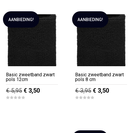
5
f
5
AANBIEDING!
AANBIEDING!
Basic zweetband zwart
Basic zweetband zwart
pols 12cm
pols 8 cm
Oorspronkelijke
Huidige
Oorspronkelijk
Huidige
€
5,95
€
3,50
€
3,95
€
3,50
prijs
prijs
prijs
prijs
0
0
was:
is:
was:
is:
o
o
u
u
€ 5,95.
€ 3,50.
€ 3,95.
€ 3,50.
t
t
o
o
f
f
5
5