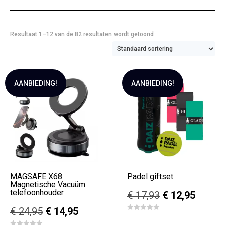
Resultaat 1–12 van de 82 resultaten wordt getoond
AANBIEDING!
AANBIEDING!
MAGSAFE X68
Padel giftset
Magnetische Vacuüm
telefoonhouder
Oorspronkelij
Huidig
€
17,93
€
12,95
prijs
prijs
Oorspronkelijke
Huidige
€
24,95
€
14,95
0
was:
is:
prijs
prijs
o