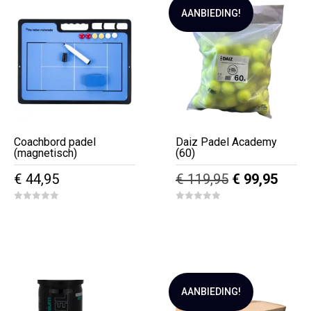
AANBIEDING!
Coachbord padel
Daiz Padel Academy
(magnetisch)
(60)
Oorspronkeli
Huidi
€
44,95
€
119,95
€
99,95
prijs
prijs
0
0
was:
is:
o
o
u
u
€ 119,95.
€ 99,
t
t
o
o
f
f
5
5
AANBIEDING!