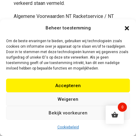
verkeerd staan vermeld.
Algemene Voorwaarden NT Racketservice / NT
Bespanservice, 1 januari 2021
Beheer toestemming
Om de beste ervaringen te bieden, gebruiken wij technologieën zoals
cookies om informatie over je apparaat op te slaan en/of te raadplegen.
Door in te stemmen met deze technologieën kunnen wij gegevens zoals
surfgedrag of unieke ID's op deze site verwerken. Als je geen
toestemming geeft of uw toestemming intrekt, kan dit een nadelige
invloed hebben op bepaalde functies en mogelijkheden.
Accepteren
Heb je vragen?
Weigeren
+31 (0)6-5188 0267
0
Bekijk voorkeuren
Of neem contact met ons op via de livechat of e-
Cookiebeleid
mail!