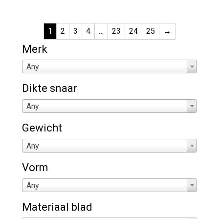
was:
is:
of
5
€ 149,95.
€ 89,95.
1
2
3
4
…
23
24
25
→
Merk
Any
Dikte snaar
Any
Gewicht
Any
Vorm
Any
Materiaal blad