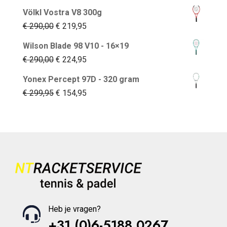
Völkl Vostra V8 300g
Oorspronkelijke
Huidige
€
290,00
€
219,95
prijs
prijs
Wilson Blade 98 V10 - 16×19
was:
is:
Oorspronkelijke
Huidige
€
290,00
€
224,95
€ 290,00.
€ 219,95.
prijs
prijs
Yonex Percept 97D - 320 gram
was:
is:
Oorspronkelijke
Huidige
€
299,95
€
154,95
€ 290,00.
€ 224,95.
prijs
prijs
was:
is:
€ 299,95.
€ 154,95.
Heb je vragen?
+31 (0)6-5188 0267