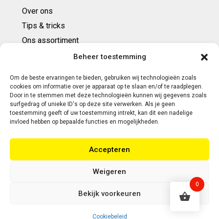
Over ons
Tips & tricks
Ons assortiment
Cadeaubonnen
Beheer toestemming
Om de beste ervaringen te bieden, gebruiken wij technologieën zoals
Contact
cookies om informatie over je apparaat op te slaan en/of te raadplegen.
Door in te stemmen met deze technologieën kunnen wij gegevens zoals
E: info@ntbespanservice.nl
surfgedrag of unieke ID's op deze site verwerken. Als je geen
toestemming geeft of uw toestemming intrekt, kan dit een nadelige
+31 (0)6-5188 0267
invloed hebben op bepaalde functies en mogelijkheden.
Adres:
Accepteren
Modelleur 41
5171SL KAATSHEUVEL
Weigeren
0
Bekijk voorkeuren
Copyright 2026 | Webontwikkeling door Eerlijk
Design
Cookiebeleid