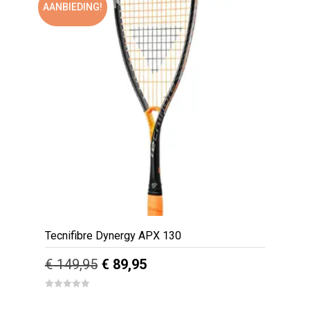
AANBIEDING!
Tecnifibre Dynergy APX 130
Oorspronkelijke
Huidige
€
149,95
€
89,95
prijs
prijs
0
out