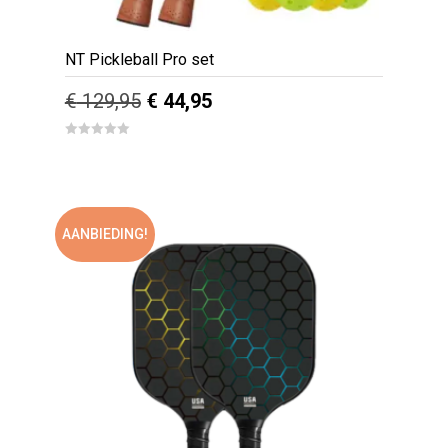
NT Pickleball Pro set
Oorspronkelijke
Huidige
€
129,95
€
44,95
prijs
prijs
0
out
was:
is:
of
5
€ 129,95.
€ 44,95.
AANBIEDING!