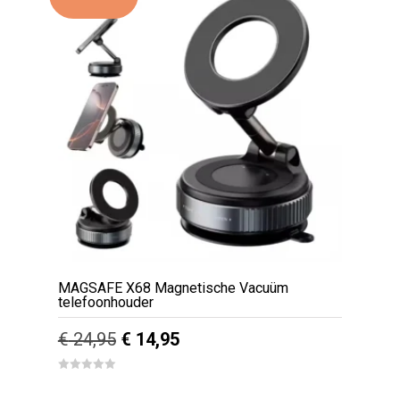
MAGSAFE X68 Magnetische Vacuüm
telefoonhouder
Oorspronkelijke
Huidige
€
24,95
€
14,95
prijs
prijs
Dit
0
out
was:
is: