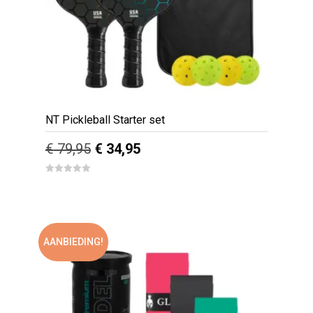
op
de
productpagina
NT Pickleball Starter set
Oorspronkelijke
Huidige
€
79,95
€
34,95
prijs
prijs
0
out
was:
is:
of
5
€ 79,95.
€ 34,95.
AANBIEDING!