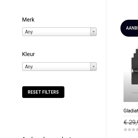
o
u
t
o
Merk
f
5
AANB
Any
Kleur
Any
RESET FILTERS
Gladia
€
29,
Dit
0