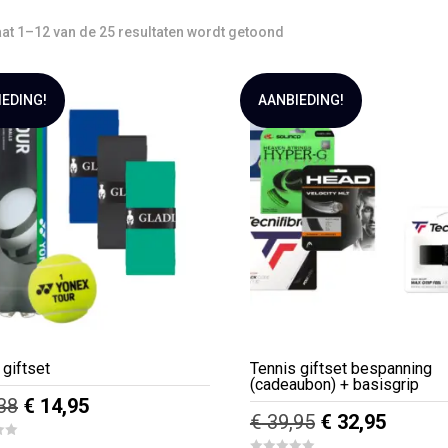
aat 1–12 van de 25 resultaten wordt getoond
IEDING!
AANBIEDING!
 giftset
Tennis giftset bespanning
(cadeaubon) + basisgrip
Oorspronkelijke
Huidige
38
€
14,95
Oorspronkelijk
Huidig
€
39,95
€
32,95
prijs
prijs
prijs
prijs