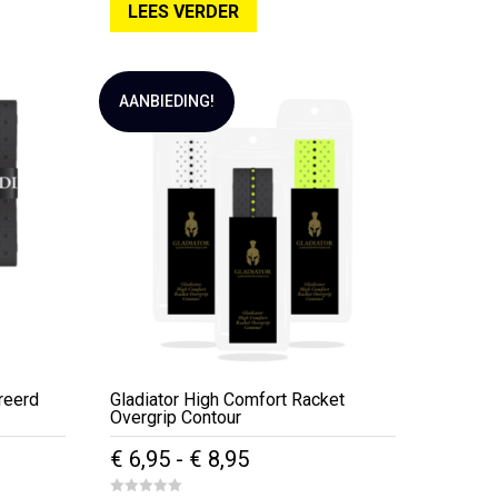
LEES VERDER
u
t
o
.
f
5
AANBIEDING!
reerd
Gladiator High Comfort Racket
Overgrip Contour
e
e
Prijsklasse:
€
6,95
-
€
8,95
€ 6,95