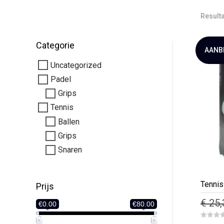
Result
Categorie
AANB
Uncategorized
Padel
Grips
Tennis
Ballen
Grips
Snaren
Tennis
Prijs
€
25,
€0.00
€80.00
0