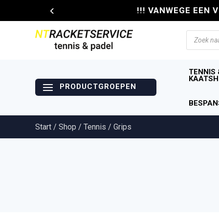
!!! VANWEGE EEN 
Producte
zoeken
TENNIS 
KAATSH
BESPAN
Start
/
Shop
/
Tennis
/ Grips