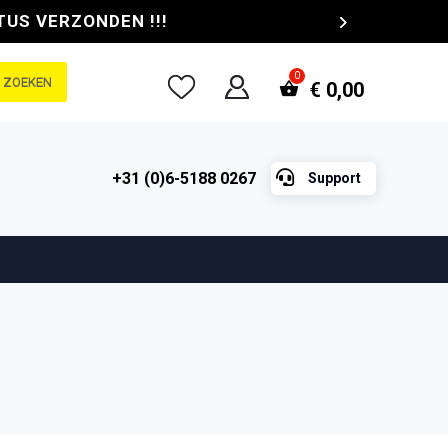
TUS VERZONDEN !!!
ZOEKEN
€
0,00

+31 (0)6-5188 0267
Support