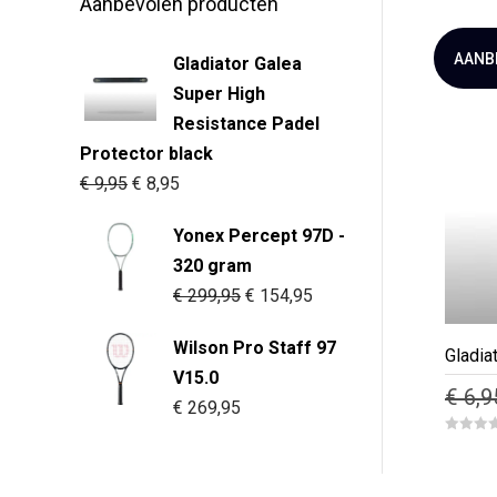
Aanbevolen producten
o
produc
u
t
heeft
o
f
AANB
Gladiator Galea
meerd
5
Super High
variati
Resistance Padel
Deze
Protector black
optie
Oorspronkelijke
Huidige
€
9,95
€
8,95
kan
prijs
prijs
gekoz
Yonex Percept 97D -
was:
is:
worde
320 gram
€ 9,95.
€ 8,95.
op
Oorspronkelijke
Huidige
€
299,95
€
154,95
de
prijs
prijs
produc
Wilson Pro Staff 97
was:
is:
Gladia
V15.0
€ 299,95.
€ 154,95.
€
6,9
€
269,95
Dit
0
o
produc
u
t
heeft
o