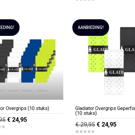
was:
is:
0
was:
is:
o
€ 25,38.
€ 14,95.
u
€ 39,95.
€ 32,95
t
o
f
5
IEDING!
AANBIEDING!
tor Overgrips (10 stuks)
Gladiator Overgrips Geperfo
(10 stuks)
Oorspronkelijke
Huidige
95
€
24,95
Oorspronkelijk
Huidig
€
29,95
€
24,95
prijs
prijs
prijs
prijs
was:
is: