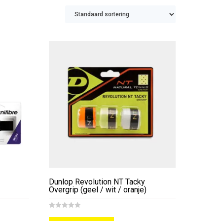
Dunlop Revolution NT Tacky
Overgrip (geel / wit / oranje)
e
e
0
o