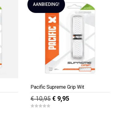
f
AANBIEDING!
5
Pacific Supreme Grip Wit
e
Oorspronkelijke
Huidige
€
10,95
€
9,95
prijs
prijs
0
was:
is:
o
u
€ 10,95.
€ 9,95.
t
o
f
5