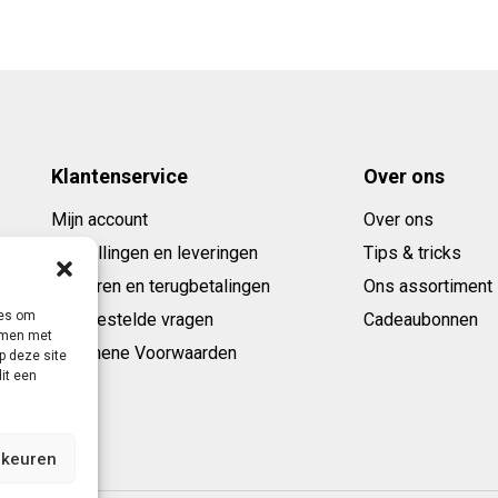
Klantenservice
Over ons
Mijn account
Over ons
Bestellingen en leveringen
Tips & tricks
Retouren en terugbetalingen
Ons assortiment
ies om
Veelgestelde vragen
Cadeaubonnen
emmen met
Algemene Voorwaarden
p deze site
it een
rkeuren