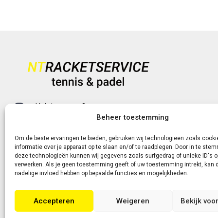
Heb je vragen?
+31 (0)6-5188 0267
Beheer toestemming
Om de beste ervaringen te bieden, gebruiken wij technologieën zoals cook
Of neem contact met ons op via de livechat of e-
informatie over je apparaat op te slaan en/of te raadplegen. Door in te st
deze technologieën kunnen wij gegevens zoals surfgedrag of unieke ID's o
mail!
verwerken. Als je geen toestemming geeft of uw toestemming intrekt, kan d
nadelige invloed hebben op bepaalde functies en mogelijkheden.
Accepteren
Weigeren
Bekijk voo