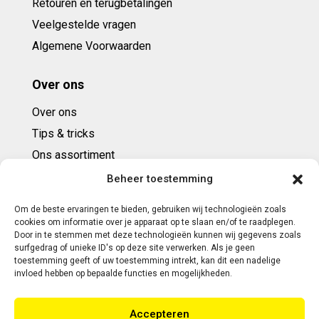
Retouren en terugbetalingen
Veelgestelde vragen
Algemene Voorwaarden
Over ons
Over ons
Tips & tricks
Ons assortiment
Cadeaubonnen
Beheer toestemming
Om de beste ervaringen te bieden, gebruiken wij technologieën zoals
Contact
cookies om informatie over je apparaat op te slaan en/of te raadplegen.
Door in te stemmen met deze technologieën kunnen wij gegevens zoals
E: info@ntbespanservice.nl
surfgedrag of unieke ID's op deze site verwerken. Als je geen
toestemming geeft of uw toestemming intrekt, kan dit een nadelige
+31 (0)6-5188 0267
invloed hebben op bepaalde functies en mogelijkheden.
Adres:
Accepteren
Modelleur 41