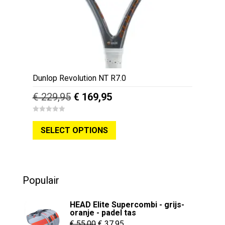
de
productpagina
Dunlop Revolution NT R7.0
Oorspronkelijke
Huidige
€
229,95
€
169,95
prijs
prijs
Dit
0
was:
is:
o
SELECT OPTIONS
u
product
€ 229,95.
€ 169,95.
t
o
heeft
f
5
meerdere
variaties.
Populair
Deze
optie
HEAD Elite Supercombi - grijs-
kan
oranje - padel tas
Oorspronkelijke
Huidige
gekozen
€
55,00
€
37,95