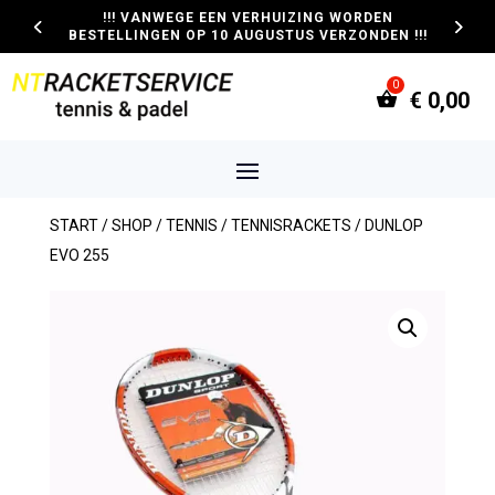
!!! VANWEGE EEN VERHUIZING WORDEN
BESTELLINGEN OP 10 AUGUSTUS VERZONDEN !!!
€
0,00
START
/
SHOP
/
TENNIS
/
TENNISRACKETS
/ DUNLOP
EVO 255