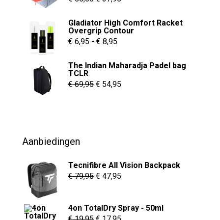
worden
prijs
prijs
Gladiator High Comfort Racket
op
was:
is:
Overgrip Contour
de
€ 55,00.
€ 37,95.
Prijsklasse:
€
6,95
-
€
8,95
productpagina
€ 6,95
The Indian Maharadja Padel bag
tot
TCLR
€ 8,95
Oorspronkelijke
Huidige
€
69,95
€
54,95
prijs
prijs
was:
is:
€ 69,95.
€ 54,95.
Aanbiedingen
Tecnifibre All Vision Backpack
Oorspronkelijke
Huidige
€
79,95
€
47,95
prijs
prijs
was:
is:
4on TotalDry Spray - 50ml
€ 79,95.
€ 47,95.
Oorspronkelijke
Huidige
€
19,95
€
17,95