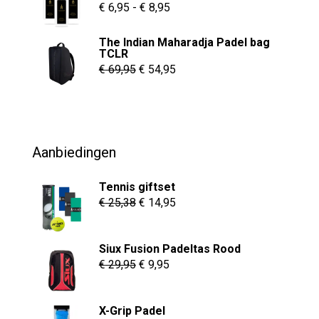
de
€ 55,00.
€ 37,95.
Prijsklasse:
€
6,95
-
€
8,95
productpagina
€ 6,95
The Indian Maharadja Padel bag
tot
TCLR
€ 8,95
Oorspronkelijke
Huidige
€
69,95
€
54,95
prijs
prijs
was:
is:
€ 69,95.
€ 54,95.
Aanbiedingen
Tennis giftset
Oorspronkelijke
Huidige
€
25,38
€
14,95
prijs
prijs
was:
is:
Siux Fusion Padeltas Rood
€ 25,38.
€ 14,95.
Oorspronkelijke
Huidige
€
29,95
€
9,95
prijs
prijs
was:
is:
X-Grip Padel