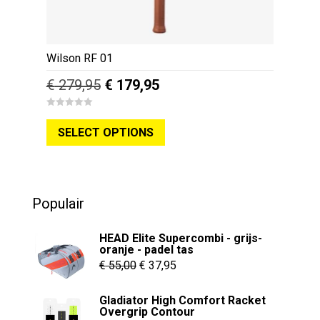
Wilson RF 01
Oorspronkelijke
Huidige
€
279,95
€
179,95
prijs
prijs
Dit
0
was:
is:
o
SELECT OPTIONS
u
product
€ 279,95.
€ 179,95.
t
o
heeft
f
5
meerdere
variaties.
Populair
Deze
optie
HEAD Elite Supercombi - grijs-
kan
oranje - padel tas
Oorspronkelijke
Huidige
gekozen
€
55,00
€
37,95
worden
prijs
prijs
Gladiator High Comfort Racket
op
was:
is:
Overgrip Contour