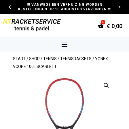
!!! VANWEGE EEN VERHUIZING WORDEN
BESTELLINGEN OP 10 AUGUSTUS VERZONDEN !!!
€
0,00
START
/
SHOP
/
TENNIS
/
TENNISRACKETS
/ YONEX
VCORE 100L SCARLETT