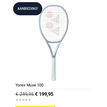
AANBIEDING!
Yonex Muse 100
Oorspronkelijke
Huidige
€
249,95
€
199,95
prijs
prijs
Dit
0
was:
is:
o