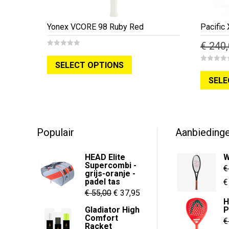
Yonex VCORE 98 Ruby Red
Pacific 
€
240,
0
o
SELECT OPTIONS
u
0
t
o
o
SELE
u
f
t
5
o
f
5
Populair
Aanbieding
HEAD Elite
W
Supercombi -
€
grijs-oranje -
padel tas
O
€
Oorspronkelijke
Huidige
€
55,00
€
37,95
p
H
prijs
prijs
w
Gladiator High
P
Comfort
was:
is:
€
€
Racket