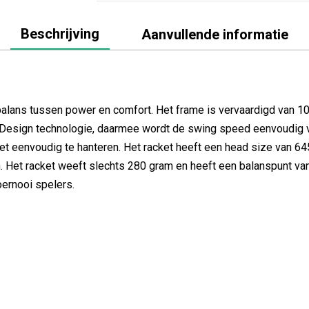
Beschrijving
Aanvullende informatie
balans tussen power en comfort. Het frame is vervaardigd van 1
t Design technologie, daarmee wordt de swing speed eenvoudig ve
et eenvoudig te hanteren. Het racket heeft een head size van 64
in. Het racket weeft slechts 280 gram en heeft een balanspunt v
oernooi spelers.