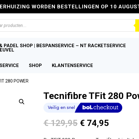
VERHUIZING WORDEN BESTELLINGEN OP 10 AUGUS
n
& PADEL SHOP | BESPANSERVICE – NT RACKETSERVICE
EUVEL
SERVICE
SHOP
KLANTENSERVICE
FIT 280 POWER
Tecnifibre TFit 280 P
Oorspronkelijk
Huidige
€
129,95
€
74,95
prijs
prijs