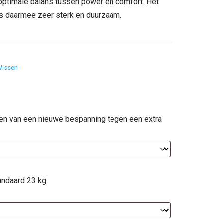
optimale balans tussen power en comfort. Het
.
is daarmee zeer sterk en duurzaam.
Wissen
ien van een nieuwe bespanning tegen een extra
andaard 23 kg.