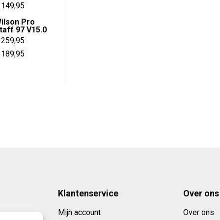
orspronkelijke
Huidige
149,95
rijs
prijs
ilson Pro
taff 97 V15.0
as:
is:
259,95
 240,00.
€ 149,95.
orspronkelijke
Huidige
189,95
rijs
prijs
as:
is:
 259,95.
€ 189,95.
Klantenservice
Over ons
Mijn account
Over ons