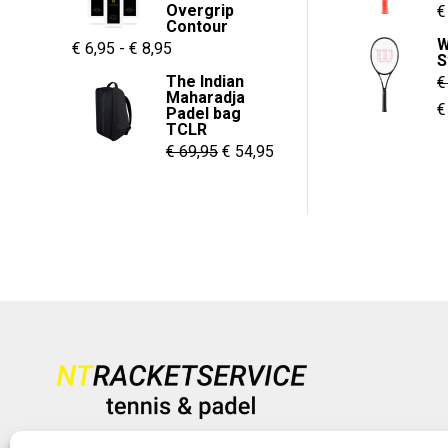
€ 55,00.
€ 37,95.
Overgrip
O
€
Contour
p
W
Prijsklasse:
€
6,95
-
€
8,95
S
w
€ 6,95
The Indian
€
€
Maharadja
tot
O
€
Padel bag
€ 8,95
TCLR
p
Oorspronkelijke
Huidige
€
69,95
€
54,95
w
prijs
prijs
€
was:
is:
€ 69,95.
€ 54,95.