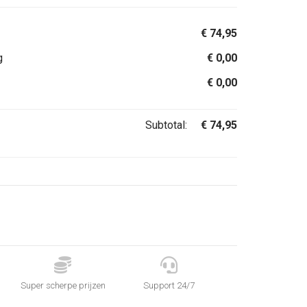
€
74,95
g
€
0,00
€
0,00
Subtotal:
€
74,95


Super scherpe prijzen
Support 24/7