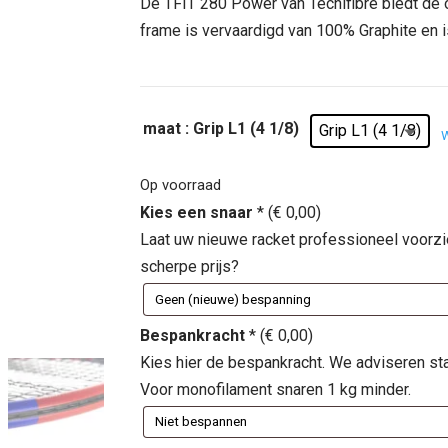
was:
is:
De TFIT 280 Power van Tecnifibre biedt de 
€ 129,95.
€ 74,95
frame is vervaardigd van 100% Graphite en 
maat
: Grip L1 (4 1/8)
Grip L1 (4 1/8)
Op voorraad
Kies een snaar
*
(
€
0,00
)
Laat uw nieuwe racket professioneel voorz
scherpe prijs?
Bespankracht
*
(
€
0,00
)
Kies hier de bespankracht. We adviseren st
Voor monofilament snaren 1 kg minder.