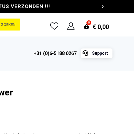
TUS VERZONDEN !!!
ZOEKEN
€
0,00

+31 (0)6-5188 0267
Support
ower
e