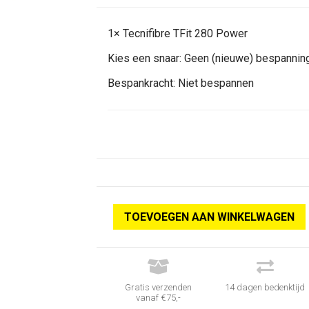
1×
Tecnifibre TFit 280 Power
Kies een snaar:
Geen (nieuwe) bespannin
Bespankracht:
Niet bespannen
TOEVOEGEN AAN WINKELWAGEN


Gratis verzenden
14 dagen bedenktijd
vanaf €75,-