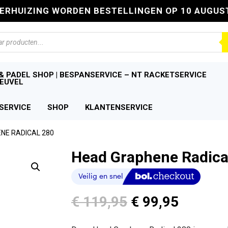
VERHUIZING WORDEN BESTELLINGEN OP 10 AUGUS
n
& PADEL SHOP | BESPANSERVICE – NT RACKETSERVICE
EUVEL
SERVICE
SHOP
KLANTENSERVICE
NE RADICAL 280
Head Graphene Radica
Oorspronkelijk
Huidige
€
119,95
€
99,95
prijs
prijs