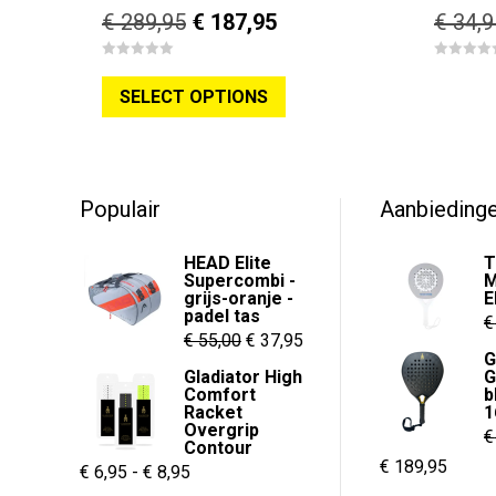
Oorspronkelijke
Huidige
€
289,95
€
187,95
€
34,9
prijs
prijs
Dit
Dit
0
0
was:
is:
o
o
product
SELECT OPTIONS
u
u
product
€ 289,95.
€ 187,95.
t
t
heeft
o
o
heeft
f
f
meerde
5
5
meerdere
variaties
variaties.
Populair
Aanbieding
Deze
Deze
optie
optie
HEAD Elite
T
kan
kan
Supercombi -
M
gekoze
grijs-oranje -
E
gekozen
padel tas
worden
€
worden
Oorspronkelijke
Huidige
€
55,00
€
37,95
op
op
G
prijs
prijs
Gladiator High
G
de
de
Comfort
b
was:
is:
product
Racket
1
productpagina
€ 55,00.
€ 37,95.
Overgrip
€
Contour
Oorspronkelijk
Huidi
€
189,95
Prijsklasse:
€
6,95
-
€
8,95
prijs
prijs