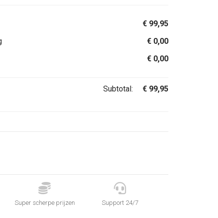
€
99,95
g
€
0,00
€
0,00
Subtotal:
€
99,95


Super scherpe prijzen
Support 24/7