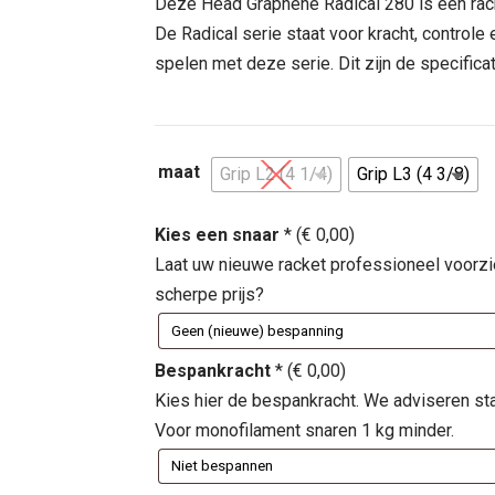
was:
is:
Deze Head Graphene Radical 280 is een rack
€ 119,95.
€ 99,95
De Radical serie staat voor kracht, controle 
spelen met deze serie. Dit zijn de specific
maat
Grip L2 (4 1/4)
Grip L3 (4 3/8)
Kies een snaar
*
(
€
0,00
)
Laat uw nieuwe racket professioneel voorz
scherpe prijs?
Bespankracht
*
(
€
0,00
)
Kies hier de bespankracht. We adviseren st
Voor monofilament snaren 1 kg minder.