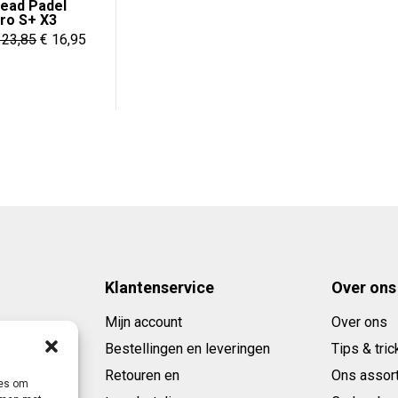
ead Padel
ro S+ X3
Oorspronkelijke
Huidige
23,85
€
16,95
95.
prijs
prijs
was:
is:
€ 23,85.
€ 16,95.
Klantenservice
Over ons
Mijn account
Over ons
Bestellingen en leveringen
Tips & tric
Retouren en
Ons assor
ies om