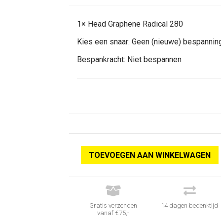
1×
Head Graphene Radical 280
Kies een snaar:
Geen (nieuwe) bespannin
Bespankracht:
Niet bespannen
TOEVOEGEN AAN WINKELWAGEN


Gratis verzenden
14 dagen bedenktijd
vanaf €75,-