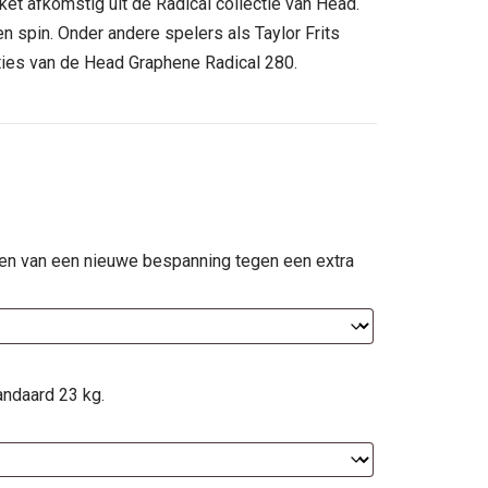
et afkomstig uit de Radical collectie van Head.
.
en spin. Onder andere spelers als Taylor Frits
aties van de Head Graphene Radical 280.
ien van een nieuwe bespanning tegen een extra
andaard 23 kg.