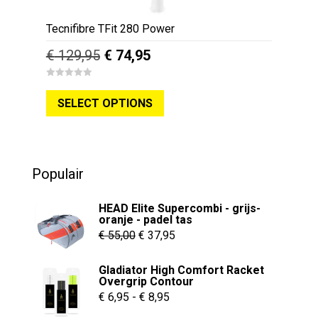
Tecnifibre TFit 280 Power
Oorspronkelijke
Huidige
€
129,95
€
74,95
prijs
prijs
Dit
0
was:
is:
o
SELECT OPTIONS
u
product
€ 129,95.
€ 74,95.
t
o
heeft
f
5
meerdere
variaties.
Populair
Deze
optie
HEAD Elite Supercombi - grijs-
kan
oranje - padel tas
Oorspronkelijke
Huidige
gekozen
€
55,00
€
37,95
worden
prijs
prijs
Gladiator High Comfort Racket
op
was:
is:
Overgrip Contour
de
€ 55,00.
€ 37,95.
Prijsklasse:
€
6,95
-
€
8,95
productpagina
€ 6,95