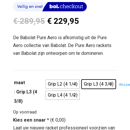
Oorspronkelijke
Huidige
€
289,95
€
229,95
prijs
prijs
was:
is:
De Babolat Pure Aero is afkomstig uit de Pure
€ 289,95.
€ 229,95.
Aero collectie van Babolat. De Pure Aero rackets
van Babolat zijn ontworpen om te domineren.
maat
Grip L2 (4 1/4)
Grip L3 (4 3/8)
Wisse
: Grip L3 (4
Grip L4 (4 1/2)
3/8)
Op voorraad
Kies een snaar
*
(
€
0,00
)
Laat uw nieuwe racket professioneel voorzien van