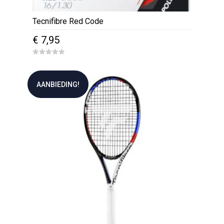
Tecnifibre Red Code
€
7,95
0
o
u
t
AANBIEDING!
o
f
5