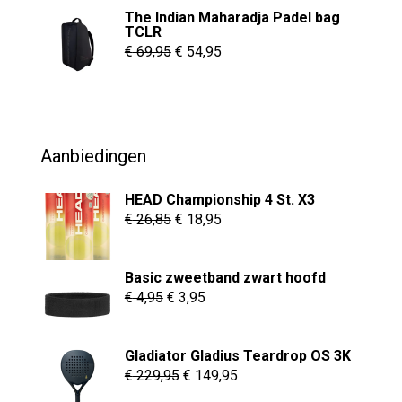
The Indian Maharadja Padel bag
tot
TCLR
€ 8,95
Oorspronkelijke
Huidige
€
69,95
€
54,95
prijs
prijs
was:
is:
€ 69,95.
€ 54,95.
Aanbiedingen
HEAD Championship 4 St. X3
Oorspronkelijke
Huidige
€
26,85
€
18,95
prijs
prijs
was:
is:
Basic zweetband zwart hoofd
€ 26,85.
€ 18,95.
Oorspronkelijke
Huidige
€
4,95
€
3,95
prijs
prijs
was:
is:
Gladiator Gladius Teardrop OS 3K
€ 4,95.
€ 3,95.
Oorspronkelijke
Huidige
€
229,95
€
149,95
prijs
prijs