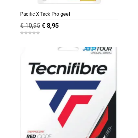
Pacific X Tack Pro geel
Oorspronkelijke
Huidige
€
10,95
€
8,95
prijs
prijs
0
was:
is:
o
u
€ 10,95.
€ 8,95.
t
o
f
5