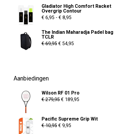
Gladiator High Comfort Racket
was:
is:
Overgrip Contour
€ 55,00.
€ 37,95.
Prijsklasse:
€
6,95
-
€
8,95
€ 6,95
The Indian Maharadja Padel bag
tot
TCLR
€ 8,95
Oorspronkelijke
Huidige
€
69,95
€
54,95
prijs
prijs
was:
is:
€ 69,95.
€ 54,95.
Aanbiedingen
Wilson RF 01 Pro
Oorspronkelijke
Huidige
€
279,95
€
189,95
prijs
prijs
was:
is:
Pacific Supreme Grip Wit
€ 279,95.
€ 189,95.
Oorspronkelijke
Huidige
€
10,95
€
9,95
prijs
prijs