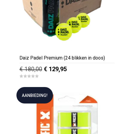
Daiz Padel Premium (24 blikken in doos)
Oorspronkelijke
Huidige
€
180,00
€
129,95
prijs
prijs
0
was:
is:
o
u
€ 180,00.
€ 129,95.
t
AANBIEDING!
o
f
5