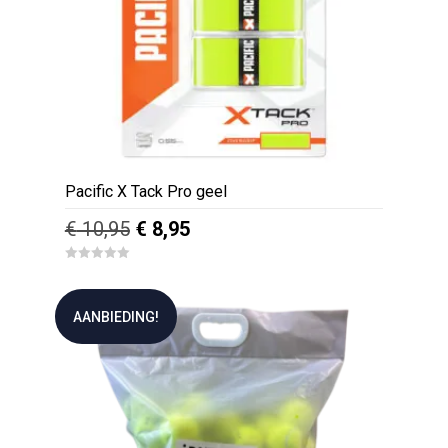
Pacific X Tack Pro geel
Oorspronkelijke
Huidige
€
10,95
€
8,95
prijs
prijs
0
was:
is:
o
u
€ 10,95.
€ 8,95.
t
AANBIEDING!
o
f
5