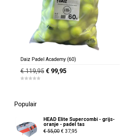
Daiz Padel Academy (60)
Oorspronkelijke
Huidige
€
119,95
€
99,95
prijs
prijs
0
was:
is:
o
u
€ 119,95.
€ 99,95.
t
o
Populair
f
5
HEAD Elite Supercombi - grijs-
oranje - padel tas
Oorspronkelijke
Huidige
€
55,00
€
37,95
prijs
prijs