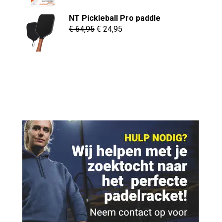
was:
is:
NT Pickleball Pro paddle
€ 10,95.
€ 9,95.
Oorspronkelijke
Huidige
€
64,95
€
24,95
prijs
prijs
was:
is:
€ 64,95.
€ 24,95.