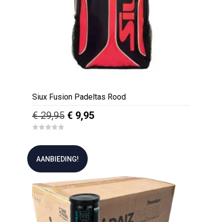
Siux Fusion Padeltas Rood
Oorspronkelijke
Huidige
€
29,95
€
9,95
prijs
prijs
0
was:
is:
o
u
€ 29,95.
€ 9,95.
t
AANBIEDING!
o
f
5