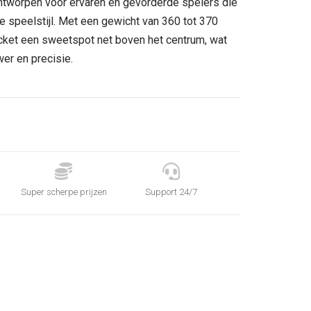
ntworpen voor ervaren en gevorderde spelers die
.
e speelstijl. Met een gewicht van 360 tot 370
acket een sweetspot net boven het centrum, wat
er en precisie.


Super scherpe prijzen
Support 24/7