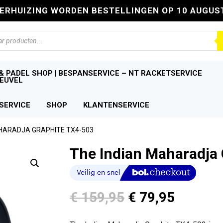
VERHUIZING WORDEN BESTELLINGEN OP 10 AUGUS
n
& PADEL SHOP | BESPANSERVICE – NT RACKETSERVICE
EUVEL
SERVICE
SHOP
KLANTENSERVICE
AHARADJA GRAPHITE TX4-503
The Indian Maharadja
Oorspronkelijk
Huidige
€
159,95
€
79,95
prijs
prijs