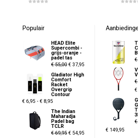
prijs
prijs
0
0
was:
is:
o
o
u
u
€ 299,95.
€ 199,95.
t
t
o
o
f
f
Populair
Aanbieding
5
5
HEAD Elite
T
Supercombi -
C
grijs-oranje -
B
padel tas
€
Oorspronkelijke
Huidige
€
55,00
€
37,95
V
prijs
prijs
Gladiator High
V
Comfort
was:
is:
€
Racket
€ 55,00.
€ 37,95.
Overgrip
O
€
Contour
p
G
Prijsklasse:
€
6,95
-
€
8,95
G
w
€ 6,95
T
The Indian
€
3
Maharadja
tot
Padel bag
€
€ 8,95
TCLR
Oorspronkelijk
Huidi
€
149,95
Oorspronkelijke
Huidige
€
69,95
€
54,95
prijs
prijs