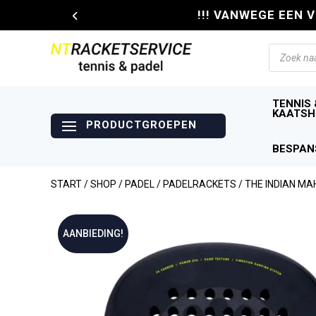
!!! VANWEGE EEN 
Producte
zoeken
TENNIS 
KAATSH
BESPAN
START
/
SHOP
/
PADEL
/
PADELRACKETS
/ THE INDIAN M
AANBIEDING!