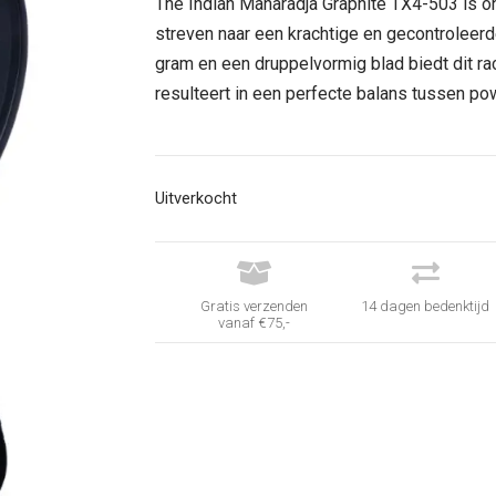
was:
is:
The Indian Maharadja Graphite TX4-503 is o
€ 159,95.
€ 79,95
streven naar een krachtige en gecontroleerd
gram en een druppelvormig blad biedt dit r
resulteert in een perfecte balans tussen pow
Uitverkocht


Gratis verzenden
14 dagen bedenktijd
vanaf €75,-