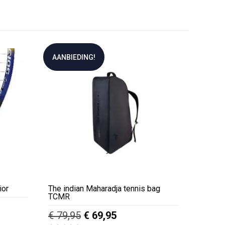
AANBIEDING!
ior
The indian Maharadja tennis bag
TCMR
asse:
Oorspronkelijke
Huidige
€
79,95
€
69,95
5