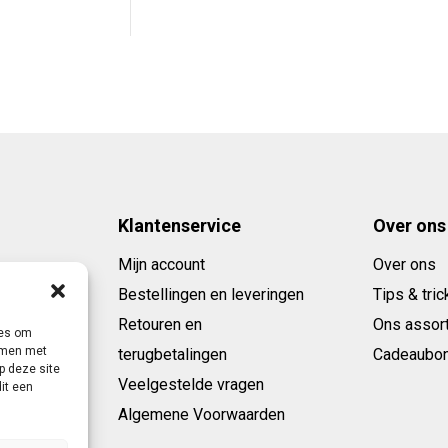
95.
Klantenservice
Over ons
Mijn account
Over ons
Bestellingen en leveringen
Tips & tric
Retouren en
Ons assor
ies om
emmen met
terugbetalingen
Cadeaubo
p deze site
Veelgestelde vragen
it een
Algemene Voorwaarden