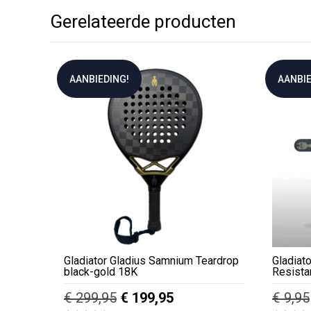
Gerelateerde producten
AANBIEDING!
AANBIE
Gladiator Gladius Samnium Teardrop
Gladiat
black-gold 18K
Resista
Oorspronkelijke
Huidige
€
299,95
€
199,95
€
9,95