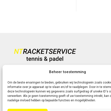
prijs
prijs
was:
is:
was:
is:
€ 229,95.
€ 149,
€ 69,95.
€ 54,95.
Heb je vragen?
Beheer toestemming
+31 (0)6-5188 0267
Om de beste ervaringen te bieden, gebruiken wij technologieën zoals cook
informatie over je apparaat op te slaan en/of te raadplegen. Door in te st
Of neem contact met ons op via de livechat of e-mail!
deze technologieën kunnen wij gegevens zoals surfgedrag of unieke ID's o
verwerken. Als je geen toestemming geeft of uw toestemming intrekt, kan d
nadelige invloed hebben op bepaalde functies en mogelijkheden.