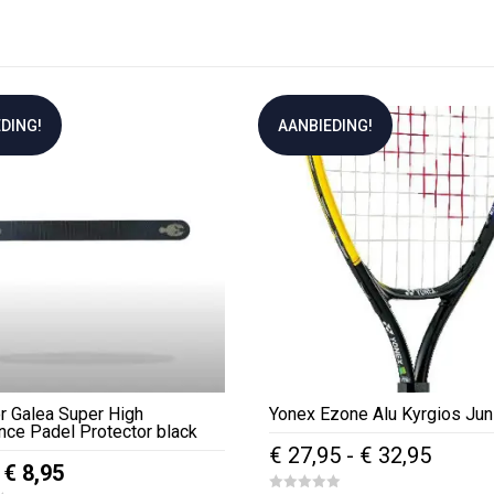
DING!
AANBIEDING!
or Galea Super High
Yonex Ezone Alu Kyrgios Jun
nce Padel Protector black
Prijskl
€
27,95
-
€
32,95
Oorspronkelijke
Huidige
€
8,95
€ 27,9