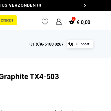
TUS VERZONDEN !!!
ZOEKEN
€
0,00

+31 (0)6-5188 0267
Support
 Graphite TX4-503
e