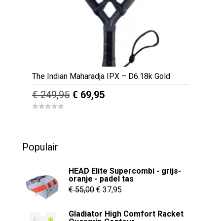
The Indian Maharadja IPX – D6.18k Gold
Oorspronkelijke
Huidige
€
249,95
€
69,95
prijs
prijs
0
was:
is:
o
u
€ 249,95.
€ 69,95.
t
o
Populair
f
5
HEAD Elite Supercombi - grijs-
oranje - padel tas
Oorspronkelijke
Huidige
€
55,00
€
37,95
prijs
prijs
Gladiator High Comfort Racket
was:
is: