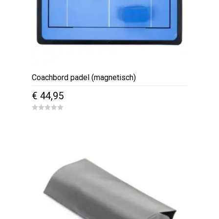
Coachbord padel (magnetisch)
€
44,95
0
o
u
t
o
f
5