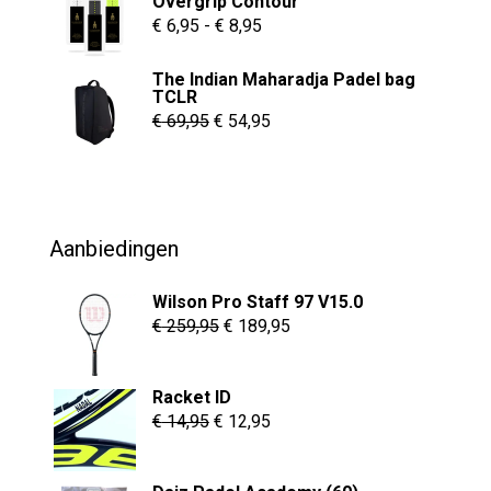
Overgrip Contour
€ 55,00.
€ 37,95.
Prijsklasse:
€
6,95
-
€
8,95
€ 6,95
The Indian Maharadja Padel bag
tot
TCLR
€ 8,95
Oorspronkelijke
Huidige
€
69,95
€
54,95
prijs
prijs
was:
is:
€ 69,95.
€ 54,95.
Aanbiedingen
Wilson Pro Staff 97 V15.0
Oorspronkelijke
Huidige
€
259,95
€
189,95
prijs
prijs
was:
is:
Racket ID
€ 259,95.
€ 189,95.
Oorspronkelijke
Huidige
€
14,95
€
12,95
prijs
prijs
was:
is: