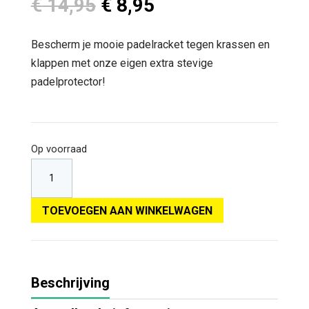
Oorspronkelijke
Huidige
€
14,95
€
8,95
prijs
prijs
was:
is:
Bescherm je mooie padelracket tegen krassen en
€ 14,95.
€ 8,95.
klappen met onze eigen extra stevige
padelprotector!
Op voorraad
TOEVOEGEN AAN WINKELWAGEN
Beschrijving