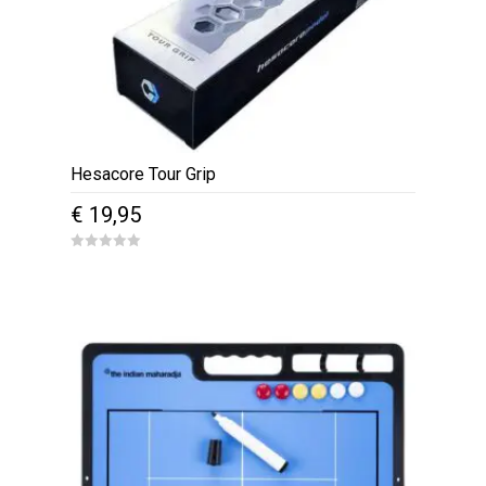
Hesacore Tour Grip
€
19,95
0
o
u
t
o
f
5