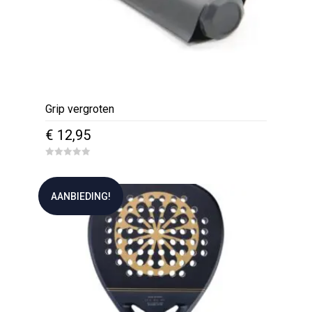
Grip vergroten
€
12,95
0
o
u
t
AANBIEDING!
o
f
5