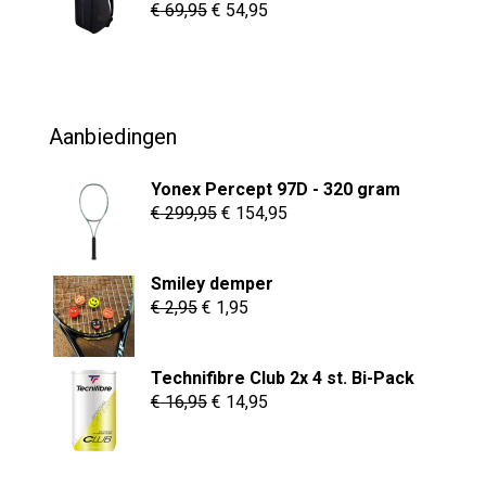
€ 8,95
Oorspronkelijke
Huidige
€
69,95
€
54,95
prijs
prijs
was:
is:
€ 69,95.
€ 54,95.
Aanbiedingen
Yonex Percept 97D - 320 gram
Oorspronkelijke
Huidige
€
299,95
€
154,95
prijs
prijs
was:
is:
Smiley demper
€ 299,95.
€ 154,95.
Oorspronkelijke
Huidige
€
2,95
€
1,95
prijs
prijs
was:
is:
Technifibre Club 2x 4 st. Bi-Pack
€ 2,95.
€ 1,95.
Oorspronkelijke
Huidige
€
16,95
€
14,95
prijs
prijs
was:
is: