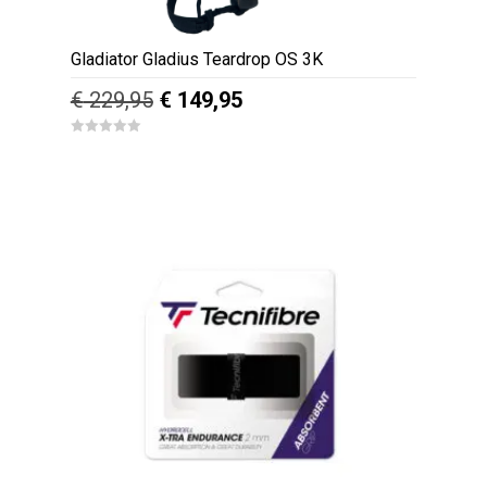
Gladiator Gladius Teardrop OS 3K
Oorspronkelijke
Huidige
€
229,95
€
149,95
prijs
prijs
0
was:
is:
o
u
€ 229,95.
€ 149,95.
t
o
f
5