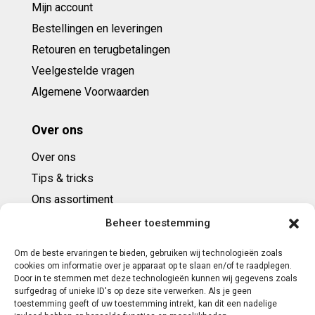
Mijn account
Bestellingen en leveringen
Retouren en terugbetalingen
Veelgestelde vragen
Algemene Voorwaarden
Over ons
Over ons
Tips & tricks
Ons assortiment
Cadeaubonnen
Beheer toestemming
Om de beste ervaringen te bieden, gebruiken wij technologieën zoals
Contact
cookies om informatie over je apparaat op te slaan en/of te raadplegen.
Door in te stemmen met deze technologieën kunnen wij gegevens zoals
E: info@ntbespanservice.nl
surfgedrag of unieke ID's op deze site verwerken. Als je geen
toestemming geeft of uw toestemming intrekt, kan dit een nadelige
+31 (0)6-5188 0267