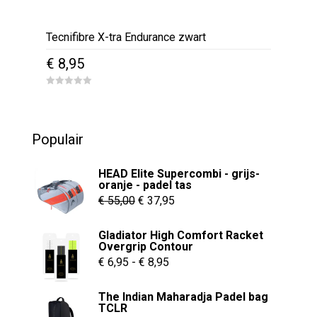
Tecnifibre X-tra Endurance zwart
€
8,95
0
o
u
t
o
Populair
f
5
HEAD Elite Supercombi - grijs-
oranje - padel tas
Oorspronkelijke
Huidige
€
55,00
€
37,95
prijs
prijs
Gladiator High Comfort Racket
was:
is:
Overgrip Contour
€ 55,00.
€ 37,95.
Prijsklasse:
€
6,95
-
€
8,95
€ 6,95
The Indian Maharadja Padel bag
tot
TCLR