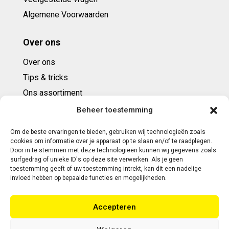
Algemene Voorwaarden
Over ons
Over ons
Tips & tricks
Ons assortiment
Cadeaubonnen
Beheer toestemming
Om de beste ervaringen te bieden, gebruiken wij technologieën zoals
Contact
cookies om informatie over je apparaat op te slaan en/of te raadplegen.
Door in te stemmen met deze technologieën kunnen wij gegevens zoals
E: info@ntbespanservice.nl
surfgedrag of unieke ID's op deze site verwerken. Als je geen
toestemming geeft of uw toestemming intrekt, kan dit een nadelige
+31 (0)6-5188 0267
invloed hebben op bepaalde functies en mogelijkheden.
Adres:
Accepteren
Modelleur 41
5171SL KAATSHEUVEL