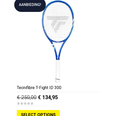
variaties.
AANBIEDING!
Deze
optie
kan
gekozen
worden
op
de
productpagina
Tecnifibre T-Fight ID 300
Oorspronkelijke
Huidige
€
250,00
€
134,95
prijs
prijs
Dit
0
was:
is:
o
SELECT OPTIONS
u
product