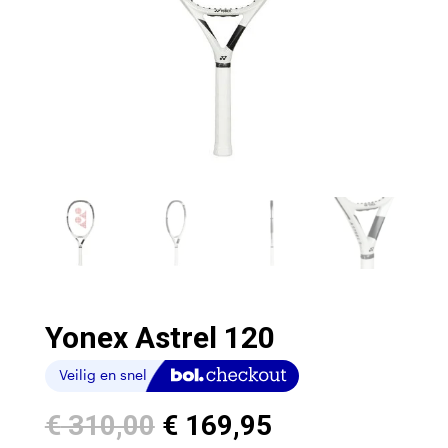
Yonex Astrel 120
Oorspronkelijke
Huidige
€
310,00
€
169,95