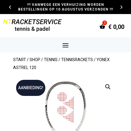
!!! VANWEGE EEN VERHUIZING WORDEN
BESTELLINGEN OP 10 AUGUSTUS VERZONDEN !!!
€
0,00
START
/
SHOP
/
TENNIS
/
TENNISRACKETS
/ YONEX
ASTREL 120
AANBIEDING!