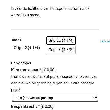
prijs
prijs
was:
is:
Ervaar de lichtheid van het spel met het Yonex
€ 310,00.
€ 169,95.
Astrel 120 racket.
maat
Grip L2 (4 1/4)
Wisse
: Grip L2 (4 1/4)
Grip L3 (4 3/8)
Op voorraad
Kies een snaar
*
(
€
0,00
)
Laat uw nieuwe racket professioneel voorzien van
een nieuwe bespanning tegen een extra scherpe
prijs?
Bespankracht
*
(
€
0,00
)