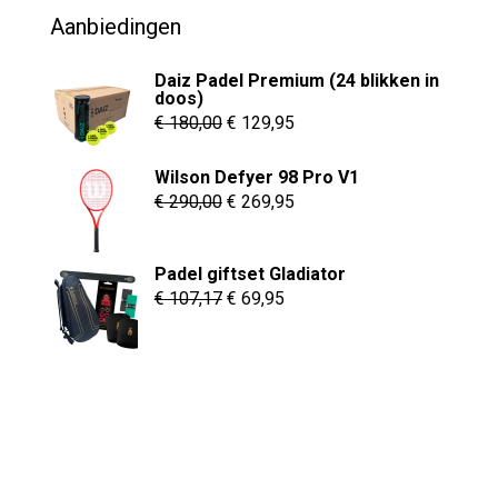
Aanbiedingen
Daiz Padel Premium (24 blikken in
doos)
Oorspronkelijke
Huidige
€
180,00
€
129,95
prijs
prijs
Wilson Defyer 98 Pro V1
was:
is:
Oorspronkelijke
Huidige
€
290,00
€
269,95
€ 180,00.
€ 129,95.
prijs
prijs
was:
is:
Padel giftset Gladiator
€ 290,00.
€ 269,95.
Oorspronkelijke
Huidige
€
107,17
€
69,95
prijs
prijs
was:
is:
€ 107,17.
€ 69,95.