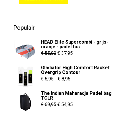
€ 250,00.
€ 134,95.
t
o
heeft
f
5
meerdere
variaties.
Populair
Deze
optie
HEAD Elite Supercombi - grijs-
kan
oranje - padel tas
Oorspronkelijke
Huidige
gekozen
€
55,00
€
37,95
worden
prijs
prijs
Gladiator High Comfort Racket
op
was:
is:
Overgrip Contour
de
€ 55,00.
€ 37,95.
Prijsklasse:
€
6,95
-
€
8,95
productpagina
€ 6,95
The Indian Maharadja Padel bag
tot
TCLR
€ 8,95
Oorspronkelijke
Huidige
€
69,95
€
54,95
prijs
prijs
was:
is:
€ 69,95.
€ 54,95.