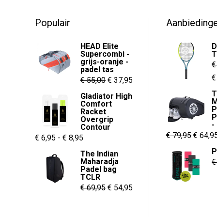
o
o
f
f
5
5
Populair
Aanbieding
HEAD Elite
D
Supercombi -
T
grijs-oranje -
€
padel tas
O
€
Oorspronkelijke
Huidige
€
55,00
€
37,95
p
prijs
prijs
T
Gladiator High
M
w
Comfort
was:
is:
P
Racket
€
P
€ 55,00.
€ 37,95.
Overgrip
-
Contour
Oorspr
€
79,95
€
64,9
Prijsklasse:
€
6,95
-
€
8,95
prijs
€ 6,95
P
The Indian
was:
Maharadja
€
tot
Padel bag
€ 79,95
€ 8,95
TCLR
Oorspronkelijke
Huidige
€
69,95
€
54,95
prijs
prijs
was:
is: