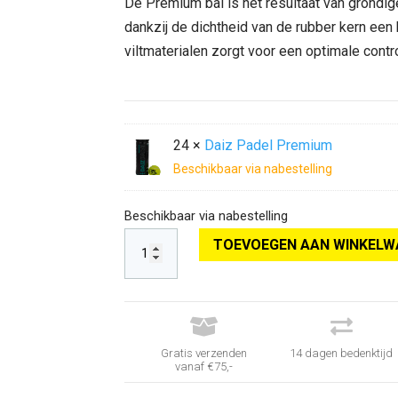
was:
is:
De Premium bal is het resultaat van grondig
€ 180,00.
€ 129,
dankzij de dichtheid van de rubber kern ee
viltmaterialen zorgt voor een optimale cont
24 ×
Daiz Padel Premium
Beschikbaar via nabestelling
Beschikbaar via nabestelling
TOEVOEGEN AAN WINKELW


Gratis verzenden
14 dagen bedenktijd
vanaf €75,-