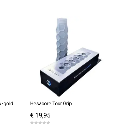
k-gold
Hesacore Tour Grip
€
19,95
ke
ige
0
o
u
t