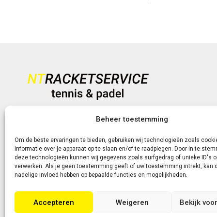
€ 69,95.
€ 54,95.
Heb je vragen?
Beheer toestemming
+31 (0)6-5188 0267
Om de beste ervaringen te bieden, gebruiken wij technologieën zoals cook
informatie over je apparaat op te slaan en/of te raadplegen. Door in te st
Of neem contact met ons op via de livechat of e-mail!
deze technologieën kunnen wij gegevens zoals surfgedrag of unieke ID's o
verwerken. Als je geen toestemming geeft of uw toestemming intrekt, kan d
nadelige invloed hebben op bepaalde functies en mogelijkheden.
Accepteren
Weigeren
Bekijk voo