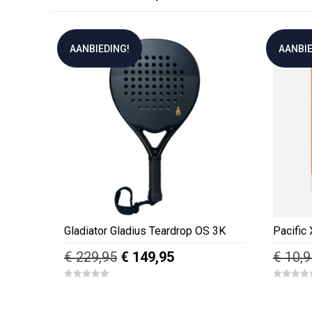
AANBIEDING!
AANBIE
Gladiator Gladius Teardrop OS 3K
Pacific 
Oorspronkelijke
Huidige
€
229,95
€
149,95
€
10,9
prijs
prijs
0
0
was:
is:
o
o
u
u
€ 229,95.
€ 149,95.
t
t