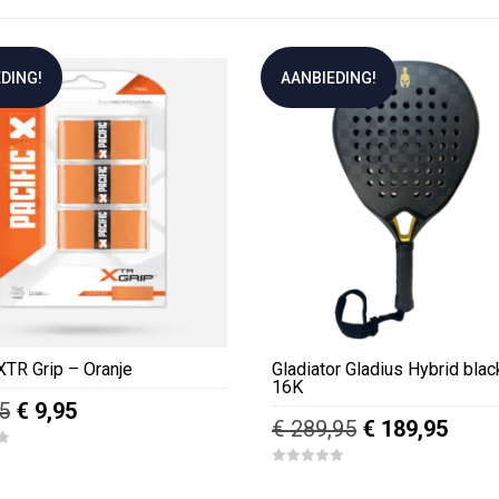
DING!
AANBIEDING!
XTR Grip – Oranje
Gladiator Gladius Hybrid blac
16K
Oorspronkelijke
Huidige
5
€
9,95
Oorspronkelij
Huid
€
289,95
€
189,95
prijs
prijs
prijs
prijs
was:
is:
0
was:
is:
o
€ 10,95.
€ 9,95.