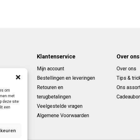
Klantenservice
Over ons
Mijn account
Over ons
Bestellingen en leveringen
Tips & tric
Retouren en
Ons assor
ies om
emmen met
terugbetalingen
Cadeaubo
p deze site
Veelgestelde vragen
it een
Algemene Voorwaarden
rkeuren