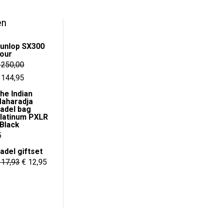
u
€ 289,95.
€ 189
t
o
f
en
5
unlop SX300
our
250,00
orspronkelijke
Huidige
144,95
rijs
prijs
he Indian
aharadja
as:
is:
adel bag
 250,00.
€ 144,95.
latinum PXLR
 Black
onkelijke
Huidige
5
prijs
adel giftset
is:
Oorspronkelijke
Huidige
17,93
€
12,95
.
€ 64,95.
prijs
prijs
was:
is:
€ 17,93.
€ 12,95.