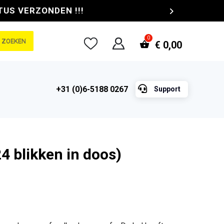
TUS VERZONDEN !!!
ZOEKEN
€
0,00

+31 (0)6-5188 0267
Support
4 blikken in doos)
e
ge