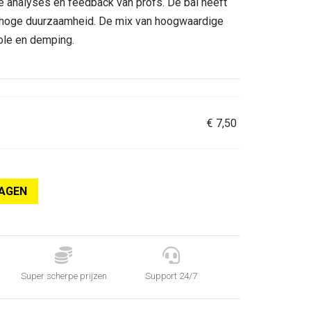
e analyses en feedback van profs. De bal heeft
95.
n hoge duurzaamheid. De mix van hoogwaardige
role en demping.
€
7,50
AGEN


Super scherpe prijzen
Support 24/7