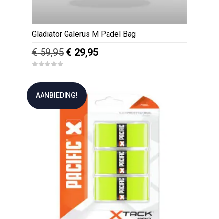
Gladiator Galerus M Padel Bag
Oorspronkelijke
Huidige
€
59,95
€
29,95
prijs
prijs
0
was:
is:
o
u
€ 59,95.
€ 29,95.
t
AANBIEDING!
o
f
5