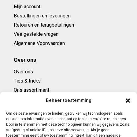
Mijn account
Bestellingen en leveringen
Retouren en terugbetalingen
Veelgestelde vragen
Algemene Voorwaarden
Over ons
Over ons
Tips & tricks
Ons assortiment
Cadeaubonnen
Beheer toestemming
Om de beste ervaringen te bieden, gebruiken wij technologieën zoals
Contact
cookies om informatie over je apparaat op te slaan en/of te raadplegen.
Door in te stemmen met deze technologieën kunnen wij gegevens zoals
E: info@ntbespanservice.nl
surfgedrag of unieke ID's op deze site verwerken. Als je geen
toestemming geeft of uw toestemming intrekt, kan dit een nadelige
+31 (0)6-5188 0267