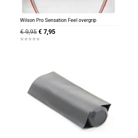
Wilson Pro Sensation Feel overgrip
Oorspronkelijke
Huidige
€
9,95
€
7,95
prijs
prijs
0
was:
is:
o
u
€ 9,95.
€ 7,95.
t
o
f
5