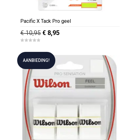
Pacific X Tack Pro geel
Oorspronkelijke
Huidige
€
10,95
€
8,95
prijs
prijs
0
was:
is:
o
u
€ 10,95.
€ 8,95.
t
AANBIEDING!
o
f
5