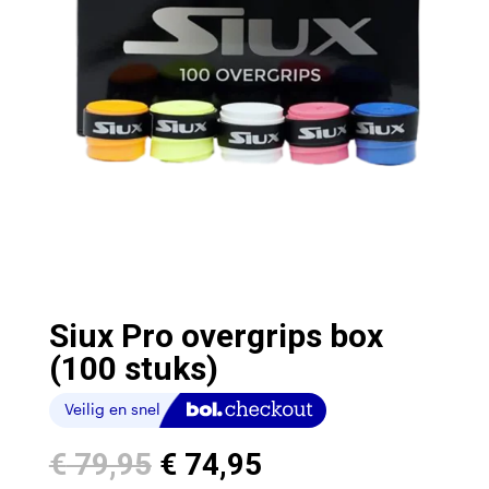
Siux Pro overgrips box
(100 stuks)
Oorspronkelijke
Huidige
€
79,95
€
74,95