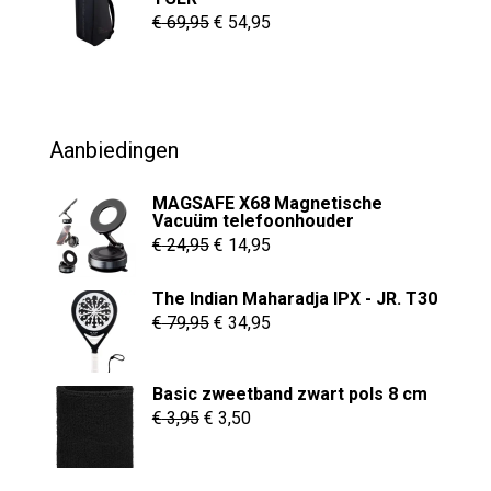
€ 8,95
Oorspronkelijke
Huidige
€
69,95
€
54,95
prijs
prijs
was:
is:
€ 69,95.
€ 54,95.
Aanbiedingen
MAGSAFE X68 Magnetische
Vacuüm telefoonhouder
Oorspronkelijke
Huidige
€
24,95
€
14,95
prijs
prijs
The Indian Maharadja IPX - JR. T30
was:
is:
Oorspronkelijke
Huidige
€
79,95
€
34,95
€ 24,95.
€ 14,95.
prijs
prijs
was:
is:
Basic zweetband zwart pols 8 cm
€ 79,95.
€ 34,95.
Oorspronkelijke
Huidige
€
3,95
€
3,50
prijs
prijs
was:
is: