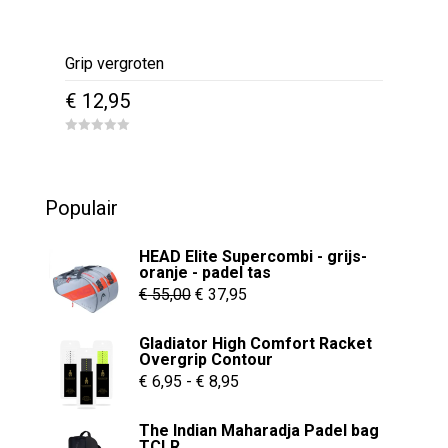
Grip vergroten
€
12,95
0
o
u
t
o
Populair
f
5
HEAD Elite Supercombi - grijs-
oranje - padel tas
Oorspronkelijke
Huidige
€
55,00
€
37,95
prijs
prijs
Gladiator High Comfort Racket
was:
is:
Overgrip Contour
€ 55,00.
€ 37,95.
Prijsklasse:
€
6,95
-
€
8,95
€ 6,95
The Indian Maharadja Padel bag
tot
TCLR