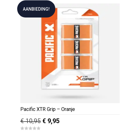
u
€ 10,95.
€ 8,95.
t
AANBIEDING!
o
f
5
Pacific XTR Grip – Oranje
Oorspronkelijke
Huidige
€
10,95
€
9,95
prijs
prijs
0
was:
is:
o