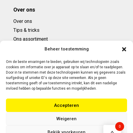
Over ons
Over ons
Tips & tricks
Ons assortiment
Cadeaubonnen
Beheer toestemming
Om de beste ervaringen te bieden, gebruiken wij technologieën zoals
Contact
cookies om informatie over je apparaat op te slaan en/of te raadplegen.
Door in te stemmen met deze technologieën kunnen wij gegevens zoals
E: info@ntbespanservice.nl
surfgedrag of unieke ID's op deze site verwerken. Als je geen
toestemming geeft of uw toestemming intrekt, kan dit een nadelige
+31 (0)6-5188 0267
invloed hebben op bepaalde functies en mogelijkheden.
Adres:
Accepteren
Modelleur 41
5171SL KAATSHEUVEL
Weigeren
0
Bekijk voorkeuren