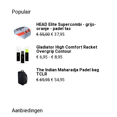
u
€ 10,95.
€ 9,95.
t
o
Populair
f
5
HEAD Elite Supercombi - grijs-
oranje - padel tas
Oorspronkelijke
Huidige
€
55,00
€
37,95
prijs
prijs
Gladiator High Comfort Racket
was:
is:
Overgrip Contour
€ 55,00.
€ 37,95.
Prijsklasse:
€
6,95
-
€
8,95
€ 6,95
The Indian Maharadja Padel bag
tot
TCLR
€ 8,95
Oorspronkelijke
Huidige
€
69,95
€
54,95
prijs
prijs
was:
is:
€ 69,95.
€ 54,95.
Aanbiedingen