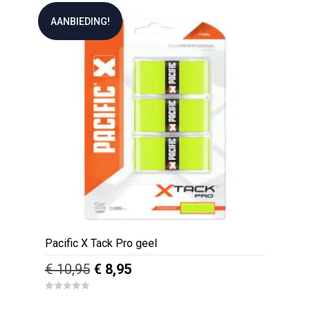
u
€ 79,95.
€ 64,95.
t
AANBIEDING!
o
f
5
Pacific X Tack Pro geel
Oorspronkelijke
Huidige
€
10,95
€
8,95
prijs
prijs
0
was:
is:
o