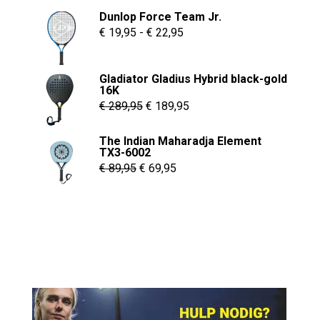
Dunlop Force Team Jr.
Prijsklasse:
€
19,95
-
€
22,95
€ 19,95
tot
Gladiator Gladius Hybrid black-gold
€ 22,95
16K
Oorspronkelijke
Huidige
€
289,95
€
189,95
prijs
prijs
The Indian Maharadja Element
was:
is:
TX3-6002
€ 289,95.
€ 189,95.
Oorspronkelijke
Huidige
€
89,95
€
69,95
prijs
prijs
was:
is:
€ 89,95.
€ 69,95.