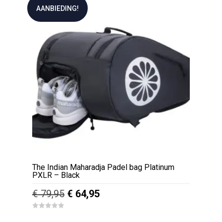
AANBIEDING!
The Indian Maharadja Padel bag Platinum
PXLR – Black
Oorspronkelijke
Huidige
€
79,95
€
64,95
prijs
prijs
0
was:
is:
o