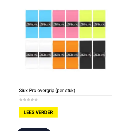
Siux Pro overgrip (per stuk)
0
o
LEES VERDER
u
t
o
f
5