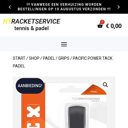
!!! VANWEGE EEN VERHUIZING WORDEN
BESTELLINGEN OP 10 AUGUSTUS VERZONDEN !!!
€
0,00
START
/
SHOP
/
PADEL
/
GRIPS
/ PACIFIC POWER TACK
PADEL
AANBIEDING!