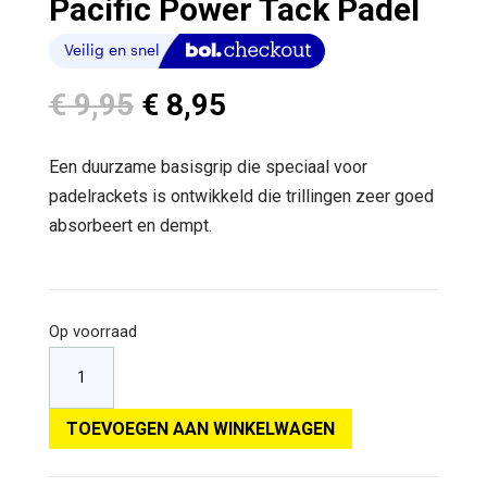
Pacific Power Tack Padel
Oorspronkelijke
Huidige
€
9,95
€
8,95
prijs
prijs
was:
is:
Een duurzame basisgrip die speciaal voor
€ 9,95.
€ 8,95.
padelrackets is ontwikkeld die trillingen zeer goed
absorbeert en dempt.
Op voorraad
TOEVOEGEN AAN WINKELWAGEN