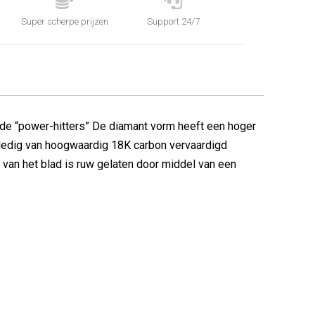


Super scherpe prijzen
Support 24/7
rde “power-hitters” De diamant vorm heeft een hoger
lledig van hoogwaardig 18K carbon vervaardigd
 van het blad is ruw gelaten door middel van een