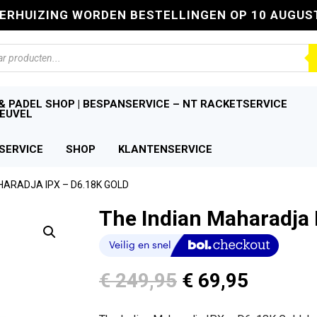
VERHUIZING WORDEN BESTELLINGEN OP 10 AUGUS
n
& PADEL SHOP | BESPANSERVICE – NT RACKETSERVICE
EUVEL
SERVICE
SHOP
KLANTENSERVICE
HARADJA IPX – D6.18K GOLD
The Indian Maharadja 
Oorspronkelijk
Huidige
€
249,95
€
69,95
prijs
prijs