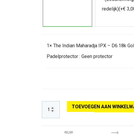
redelijk)
(+
€
3,0
1×
The Indian Maharadja IPX – D6.18k Go
Padelprotector :
Geen protector
TOEVOEGEN AAN WINKELW