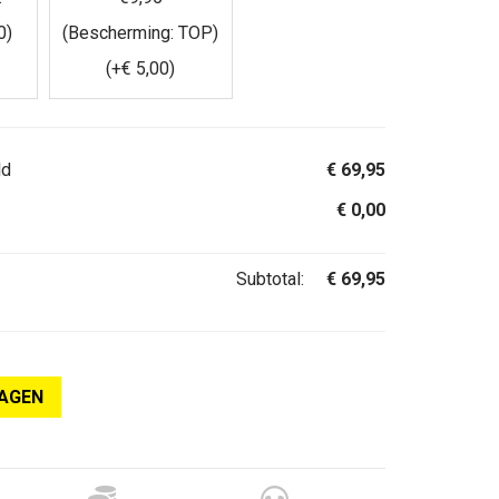
0
)
(Bescherming: TOP)
(+
€
5,00
)
ld
€
69,95
€
0,00
Subtotal:
€
69,95
AGEN