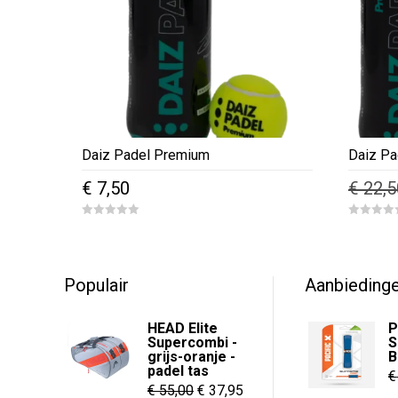
Daiz Padel Premium
Daiz Pa
€
7,50
€
22,5
0
0
o
o
u
u
t
t
o
o
f
f
Populair
Aanbieding
5
5
HEAD Elite
P
Supercombi -
S
grijs-oranje -
B
padel tas
€
Oorspronkelijke
Huidige
€
55,00
€
37,95