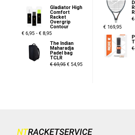
D
prijs
prijs
Gladiator High
R
Comfort
R
was:
is:
Racket
€
€ 55,00.
€ 37,95.
Overgrip
Contour
Oorspronkelijk
Huidi
€
169,95
Prijsklasse:
€
6,95
-
€
8,95
prijs
prijs
P
€ 6,95
T
was:
is:
The Indian
Maharadja
€
tot
€ 229,95.
€ 169,
Padel bag
€ 8,95
TCLR
Oorspronkelijke
Huidige
€
69,95
€
54,95
prijs
prijs
was:
is:
€ 69,95.
€ 54,95.