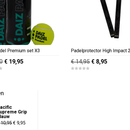
del Premium set X3
Padelprotector High Impact 
Oorspronkelijke
Huidige
Oorspronkelijk
Huidige
0
€
19,95
€
14,95
€
8,95
prijs
prijs
prijs
prijs
0
was:
is:
was:
is:
o
u
€ 22,50.
€ 19,95.
€ 14,95.
€ 8,95.
t
o
f
en
5
acific
upreme Grip
lauw
Oorspronkelijke
Huidige
10,95
€
9,95