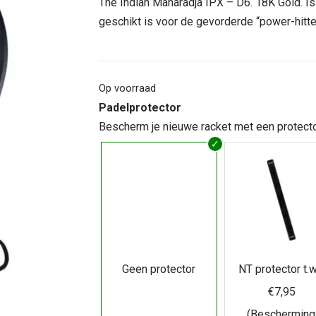
was:
is:
The Indian Maharadja IPX – D6. 18K Gold. I
€ 249,95.
€ 69,95
geschikt is voor de gevorderde “power-hitte
Op voorraad
Padelprotector
Bescherm je nieuwe racket met een protecto
Geen protector
NT protector t.w
€7,95
(Bescherming