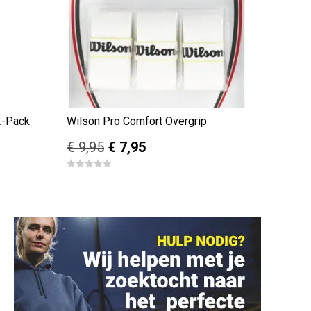
2-Pack
Wilson Pro Comfort Overgrip
e
Oorspronkelijke
Huidige
€
9,95
€
7,95
prijs
prijs
0
was:
is:
o
u
€ 9,95.
€ 7,95.
t
o
f
5