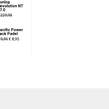
prijs
prijs
unlop
evolution NT
was:
is:
7.0
€ 10,95.
€ 9,95.
229,95
e
ge
acific Power
ack Padel
Oorspronkelijke
Huidige
9,95
€
8,95
95.
prijs
prijs
was:
is:
€ 9,95.
€ 8,95.