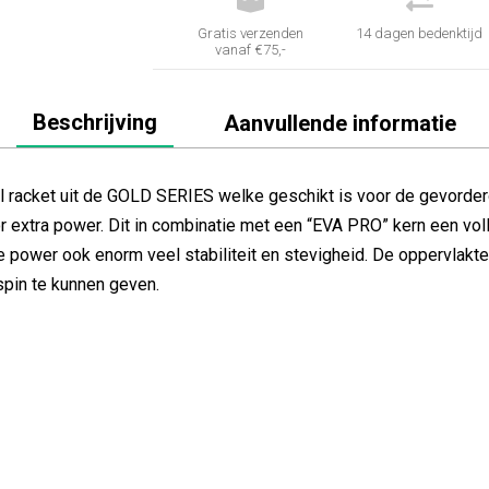


Gratis verzenden
14 dagen bedenktijd
vanaf €75,-
Beschrijving
Aanvullende informatie
el racket uit de GOLD SERIES welke geschikt is voor de gevorde
r extra power. Dit in combinatie met een “EVA PRO” kern een vo
 power ook enorm veel stabiliteit en stevigheid. De oppervlakte
spin te kunnen geven.