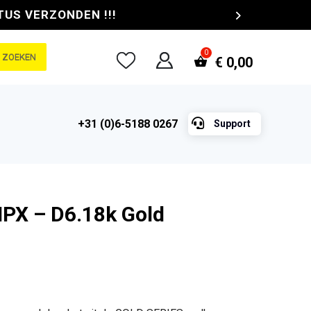
TUS VERZONDEN !!!
ZOEKEN
€
0,00

+31 (0)6-5188 0267
Support
IPX – D6.18k Gold
e