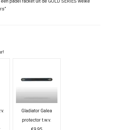
s een padel racket uit de GOLD SERIES welke
.
rs”
r!
.v.
Gladiator Galea
protector t.w.v.
:
€9,95