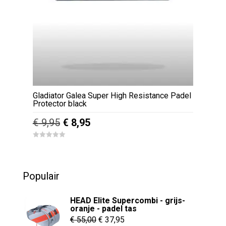
Gladiator Galea Super High Resistance Padel
Protector black
Oorspronkelijke
Huidige
€
9,95
€
8,95
prijs
prijs
0
was:
is:
o
u
€ 9,95.
€ 8,95.
t
o
Populair
f
5
HEAD Elite Supercombi - grijs-
oranje - padel tas
Oorspronkelijke
Huidige
€
55,00
€
37,95