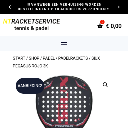
!!! VANWEGE EEN VERHUIZING WORDEN
BESTELLINGEN OP 10 AUGUSTUS VERZONDEN !!!
€
0,00
START
/
SHOP
/
PADEL
/
PADELRACKETS
/ SIUX
PEGASUS ROJO 3K
AANBIEDING!