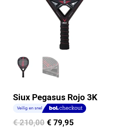
Siux Pegasus Rojo 3K
Oorspronkelijke
Huidige
€
210,00
€
79,95