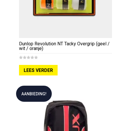
Dunlop Revolution NT Tacky Overgrip (geel /
wit / oranje)
0
o
LEES VERDER
u
t
o
f
5
AANBIEDING!