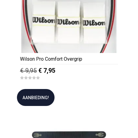
Wilson Pro Comfort Overgrip
Oorspronkelijke
Huidige
€
9,95
€
7,95
prijs
prijs
0
was:
is:
o
u
€ 9,95.
€ 7,95.
t
AANBIEDING!
o
f
5