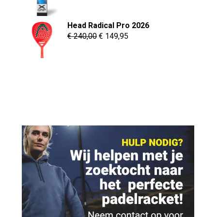
prijs
prijs
was:
is:
Head Radical Pro 2026
€ 24,95.
€ 19,95.
Oorspronkelijke
Huidige
€
240,00
€
149,95
prijs
prijs
was:
is:
€ 240,00.
€ 149,95.