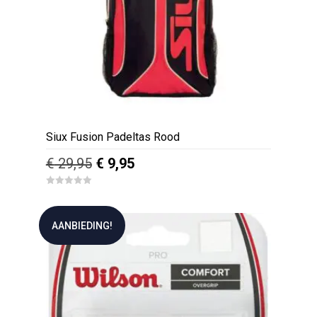
Siux Fusion Padeltas Rood
Oorspronkelijke
Huidige
€
29,95
€
9,95
prijs
prijs
0
was:
is:
o
u
€ 29,95.
€ 9,95.
t
AANBIEDING!
o
f
5