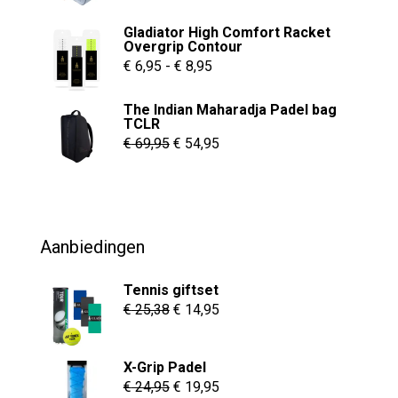
prijs
prijs
Gladiator High Comfort Racket
was:
is:
Overgrip Contour
€ 55,00.
€ 37,95.
Prijsklasse:
€
6,95
-
€
8,95
€ 6,95
The Indian Maharadja Padel bag
tot
TCLR
€ 8,95
Oorspronkelijke
Huidige
€
69,95
€
54,95
prijs
prijs
was:
is:
€ 69,95.
€ 54,95.
Aanbiedingen
Tennis giftset
Oorspronkelijke
Huidige
€
25,38
€
14,95
prijs
prijs
was:
is:
X-Grip Padel
€ 25,38.
€ 14,95.
Oorspronkelijke
Huidige
€
24,95
€
19,95