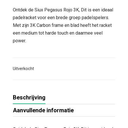
prijs
prijs
was:
is:
Ontdek de Siux Pegasus Rojo 3K, Dit is een ideaal
€ 210,00.
€ 79,95.
padelracket voor een brede groep padelspelers.
Met zijn 3K Carbon frame en blad heeft het racket
een medium tot harde touch en daarmee veel
power.
Uitverkocht
Beschrijving
Aanvullende informatie