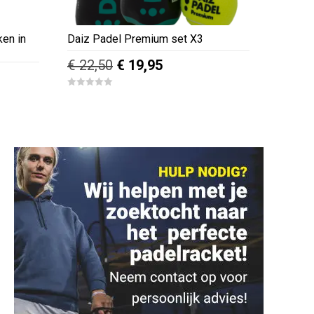
ken in
Daiz Padel Premium set X3
Oorspronkelijke
Huidige
€
22,50
€
19,95
ke
ige
prijs
prijs
0
was:
is:
o
u
€ 22,50.
€ 19,95.
t
,95.
o
f
5