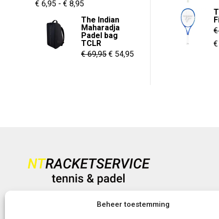
Prijsklasse:
€
6,95
-
€
8,95
T
€ 6,95
The Indian
F
Maharadja
tot
€
Padel bag
€ 8,95
TCLR
O
€
Oorspronkelijke
Huidige
€
69,95
€
54,95
p
prijs
prijs
w
was:
is:
€
€ 69,95.
€ 54,95.
Heb je vragen?
Beheer toestemming
+31 (0)6-5188 0267