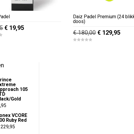
Padel
Daiz Padel Premium (24 blik
doos)
Oorspronkelijke
Huidige
5
€
19,95
Oorspronkelij
Huid
€
180,00
€
129,95
prijs
prijs
prijs
prijs
was:
is:
0
was:
is:
o
€ 24,95.
€ 19,95.
u
€ 180,00.
€ 129
t
o
f
en
5
rince
xtreme
pproach 105
TD
lack/Gold
ronkelijke
Huidige
,95
prijs
onex VCORE
00 Ruby Red
is:
229,95
,00.
€ 129,95.