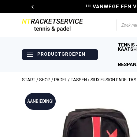
!!! VANWEGE EEN 
Producte
zoeken
TENNIS 
KAATSH
BESPAN
START
/
SHOP
/
PADEL
/
TASSEN
/ SIUX FUSION PADELTA
AANBIEDING!