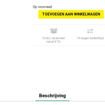
was:
is:
€ 29,95.
€ 9,95.
Op voorraad
TOEVOEGEN AAN WINKELWAGEN


Gratis verzenden
14 dagen bedenktijd
vanaf €75,-
Beschrijving