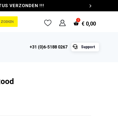
TUS VERZONDEN !!!
ZOEKEN
€
0,00

+31 (0)6-5188 0267
Support
Rood