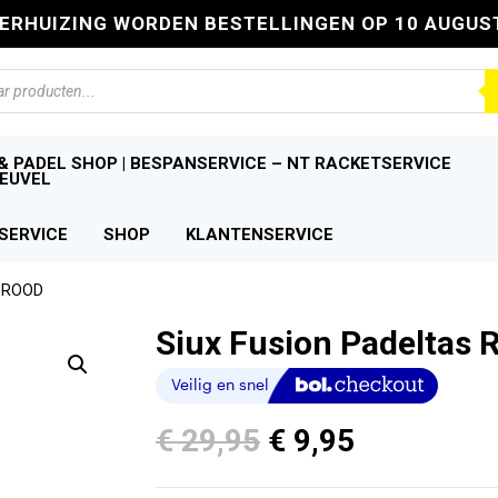
VERHUIZING WORDEN BESTELLINGEN OP 10 AUGUS
n
& PADEL SHOP | BESPANSERVICE – NT RACKETSERVICE
EUVEL
SERVICE
SHOP
KLANTENSERVICE
S ROOD
Siux Fusion Padeltas 
Oorspronkelijke
Huidige
€
29,95
€
9,95
prijs
prijs