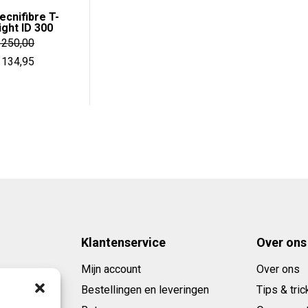
ecnifibre T-
ight ID 300
250,00
orspronkelijke
Huidige
134,95
rijs
prijs
as:
is:
 250,00.
€ 134,95.
Klantenservice
Over ons
Mijn account
Over ons
Bestellingen en leveringen
Tips & tric