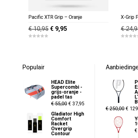
Pacific XTR Grip – Oranje
X-Grip 
Oorspronkelijke
Huidige
€
10,95
€
9,95
€
24,9
prijs
prijs
0
0
was:
is:
o
o
u
u
€ 10,95.
€ 9,95.
t
t
o
o
f
f
5
5
Populair
Aanbieding
HEAD Elite
P
Supercombi -
E
grijs-oranje -
A
padel tas
L
B
Oorspronkelijke
Huidige
€
55,00
€
37,95
Oorsp
€
250,00
€
129
prijs
prijs
Gladiator High
prijs
Comfort
Y
was:
is:
Racket
1
was:
€ 55,00.
€ 37,95.
Overgrip
€
€ 250
Contour