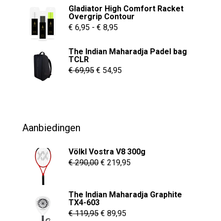
Gladiator High Comfort Racket
was:
is:
Overgrip Contour
€ 55,00.
€ 37,95.
Prijsklasse:
€
6,95
-
€
8,95
€ 6,95
The Indian Maharadja Padel bag
tot
TCLR
€ 8,95
Oorspronkelijke
Huidige
€
69,95
€
54,95
prijs
prijs
was:
is:
€ 69,95.
€ 54,95.
Aanbiedingen
Völkl Vostra V8 300g
Oorspronkelijke
Huidige
€
290,00
€
219,95
prijs
prijs
was:
is:
The Indian Maharadja Graphite
€ 290,00.
€ 219,95.
TX4-603
Oorspronkelijke
Huidige
€
119,95
€
89,95