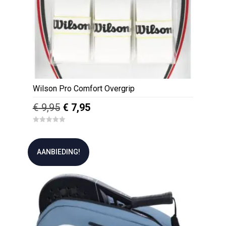
Wilson Pro Comfort Overgrip
Oorspronkelijke
Huidige
€
9,95
€
7,95
prijs
prijs
0
was:
is:
o
u
€ 9,95.
€ 7,95.
t
AANBIEDING!
o
f
5