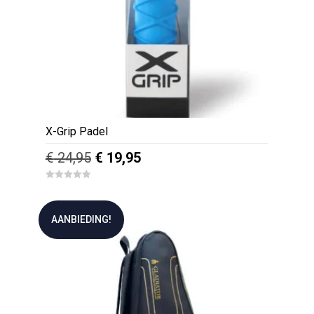
X-Grip Padel
Oorspronkelijke
Huidige
€
24,95
€
19,95
prijs
prijs
0
was:
is:
o
u
€ 24,95.
€ 19,95.
t
AANBIEDING!
o
f
5