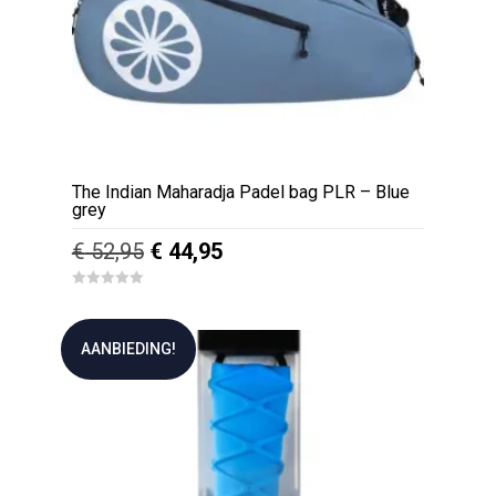
The Indian Maharadja Padel bag PLR – Blue
grey
Oorspronkelijke
Huidige
€
52,95
€
44,95
prijs
prijs
0
was:
is:
o
u
€ 52,95.
€ 44,95.
t
AANBIEDING!
o
f
5