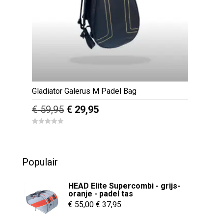
Gladiator Galerus M Padel Bag
Oorspronkelijke
Huidige
€
59,95
€
29,95
prijs
prijs
0
was:
is:
o
u
€ 59,95.
€ 29,95.
t
o
Populair
f
5
HEAD Elite Supercombi - grijs-
oranje - padel tas
Oorspronkelijke
Huidige
€
55,00
€
37,95
prijs
prijs