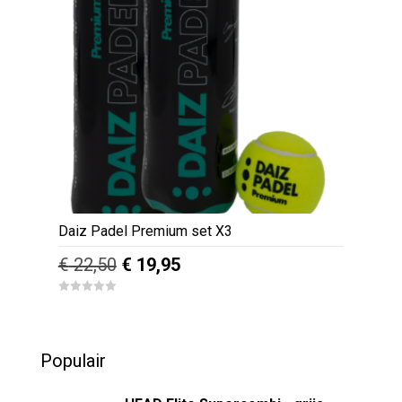
Daiz Padel Premium set X3
Oorspronkelijke
Huidige
€
22,50
€
19,95
prijs
prijs
0
was:
is:
o
u
€ 22,50.
€ 19,95.
t
o
Populair
f
5