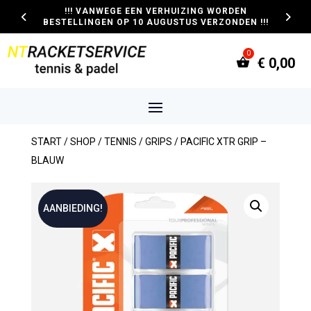
!!! VANWEGE EEN VERHUIZING WORDEN
BESTELLINGEN OP 10 AUGUSTUS VERZONDEN !!!
€
0,00
START
/
SHOP
/
TENNIS
/
GRIPS
/ PACIFIC XTR GRIP –
BLAUW
AANBIEDING!