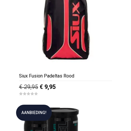
Siux Fusion Padeltas Rood
Oorspronkelijke
Huidige
€
29,95
€
9,95
prijs
prijs
0
was:
is:
o
u
€ 29,95.
€ 9,95.
t
AANBIEDING!
o
f
5