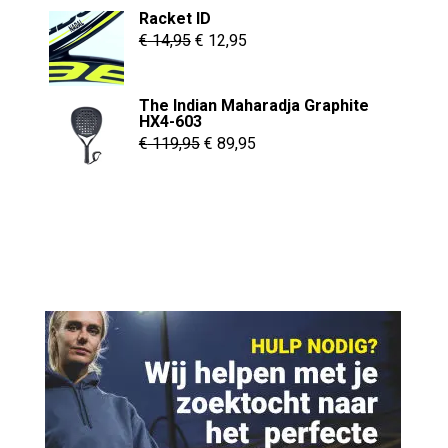
was:
is:
Racket ID
€ 290,00.
€ 269,95.
Oorspronkelijke
Huidige
€
14,95
€
12,95
prijs
prijs
was:
is:
The Indian Maharadja Graphite
€ 14,95.
€ 12,95.
HX4-603
Oorspronkelijke
Huidige
€
119,95
€
89,95
prijs
prijs
was:
is:
€ 119,95.
€ 89,95.