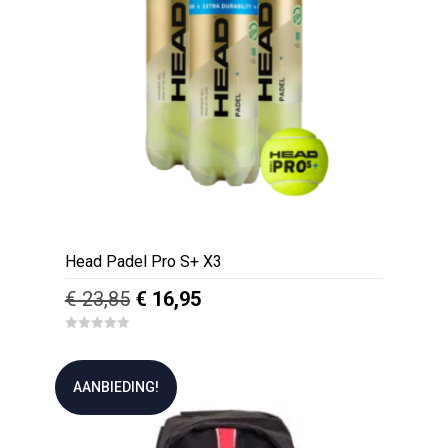
Head Padel Pro S+ X3
Oorspronkelijke
Huidige
€
23,85
€
16,95
prijs
prijs
0
was:
is:
o
u
€ 23,85.
€ 16,95.
t
AANBIEDING!
o
f
5