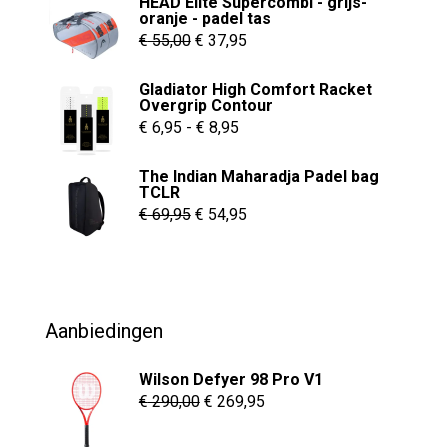
HEAD Elite Supercombi - grijs-
oranje - padel tas
Oorspronkelijke
Huidige
€
55,00
€
37,95
prijs
prijs
Gladiator High Comfort Racket
was:
is:
Overgrip Contour
€ 55,00.
€ 37,95.
Prijsklasse:
€
6,95
-
€
8,95
€ 6,95
The Indian Maharadja Padel bag
tot
TCLR
€ 8,95
Oorspronkelijke
Huidige
€
69,95
€
54,95
prijs
prijs
was:
is:
€ 69,95.
€ 54,95.
Aanbiedingen
Wilson Defyer 98 Pro V1
Oorspronkelijke
Huidige
€
290,00
€
269,95
prijs
prijs