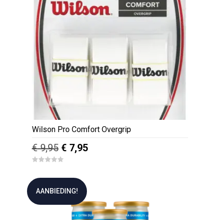
Wilson Pro Comfort Overgrip
Oorspronkelijke
Huidige
€
9,95
€
7,95
prijs
prijs
0
was:
is:
o
u
€ 9,95.
€ 7,95.
t
AANBIEDING!
o
f
5