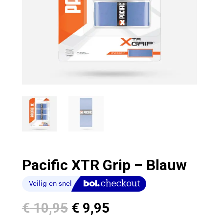
Pacific XTR Grip – Blauw
Oorspronkelijke
Huidige
€
10,95
€
9,95