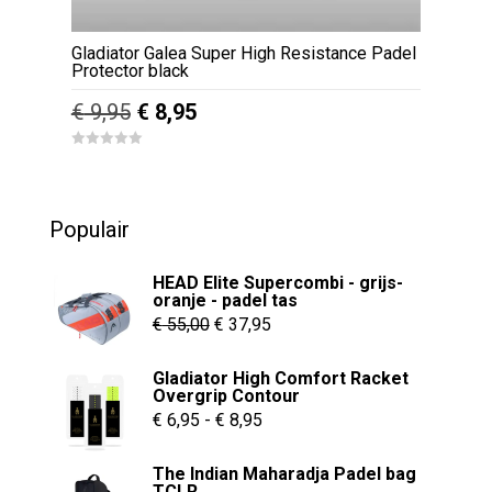
Gladiator Galea Super High Resistance Padel
Protector black
Oorspronkelijke
Huidige
€
9,95
€
8,95
prijs
prijs
0
was:
is:
o
u
€ 9,95.
€ 8,95.
t
o
Populair
f
5
HEAD Elite Supercombi - grijs-
oranje - padel tas
Oorspronkelijke
Huidige
€
55,00
€
37,95
prijs
prijs
Gladiator High Comfort Racket
was:
is:
Overgrip Contour
€ 55,00.
€ 37,95.
Prijsklasse:
€
6,95
-
€
8,95
€ 6,95
The Indian Maharadja Padel bag
tot
TCLR