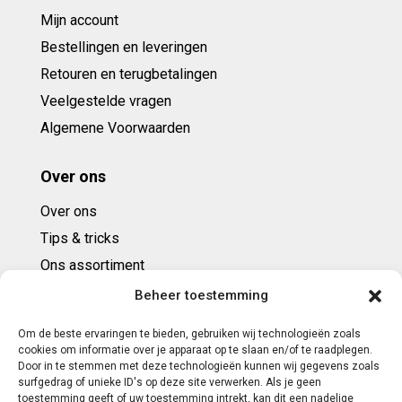
Mijn account
Bestellingen en leveringen
Retouren en terugbetalingen
Veelgestelde vragen
Algemene Voorwaarden
Over ons
Over ons
Tips & tricks
Ons assortiment
Cadeaubonnen
Beheer toestemming
Om de beste ervaringen te bieden, gebruiken wij technologieën zoals
Contact
cookies om informatie over je apparaat op te slaan en/of te raadplegen.
Door in te stemmen met deze technologieën kunnen wij gegevens zoals
E: info@ntbespanservice.nl
surfgedrag of unieke ID's op deze site verwerken. Als je geen
toestemming geeft of uw toestemming intrekt, kan dit een nadelige