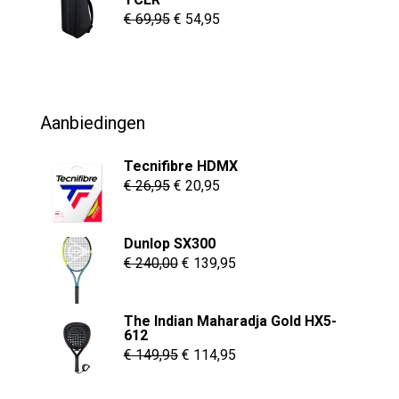
€ 8,95
Oorspronkelijke
Huidige
€
69,95
€
54,95
prijs
prijs
was:
is:
€ 69,95.
€ 54,95.
Aanbiedingen
Tecnifibre HDMX
Oorspronkelijke
Huidige
€
26,95
€
20,95
prijs
prijs
was:
is:
Dunlop SX300
€ 26,95.
€ 20,95.
Oorspronkelijke
Huidige
€
240,00
€
139,95
prijs
prijs
was:
is:
The Indian Maharadja Gold HX5-
€ 240,00.
€ 139,95.
612
Oorspronkelijke
Huidige
€
149,95
€
114,95
prijs
prijs