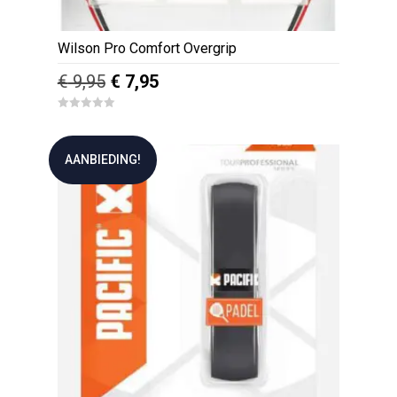
Wilson Pro Comfort Overgrip
Oorspronkelijke
Huidige
€
9,95
€
7,95
prijs
prijs
0
was:
is:
o
u
€ 9,95.
€ 7,95.
t
AANBIEDING!
o
f
5