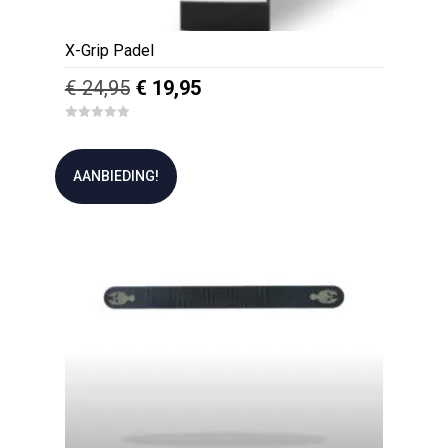
X-Grip Padel
Oorspronkelijke
Huidige
€
24,95
€
19,95
prijs
prijs
0
was:
is:
o
u
€ 24,95.
€ 19,95.
t
AANBIEDING!
o
f
5