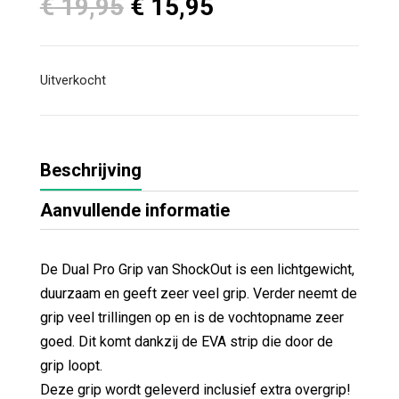
Oorspronkelijke
Huidige
€
19,95
€
15,95
prijs
prijs
was:
is:
€ 19,95.
€ 15,95.
Uitverkocht
Beschrijving
Aanvullende informatie
De Dual Pro Grip van ShockOut is een lichtgewicht,
duurzaam en geeft zeer veel grip. Verder neemt de
grip veel trillingen op en is de vochtopname zeer
goed. Dit komt dankzij de EVA strip die door de
grip loopt.
Deze grip wordt geleverd inclusief extra overgrip!