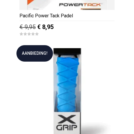
Pacific Power Tack Padel
Oorspronkelijke
Huidige
€
9,95
€
8,95
prijs
prijs
0
was:
is:
o
u
€ 9,95.
€ 8,95.
t
AANBIEDING!
o
f
5