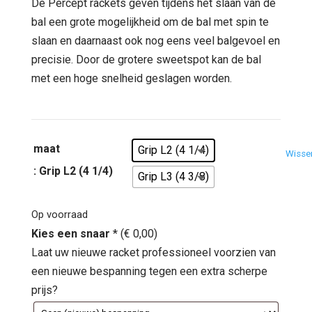
was:
is:
De Percept rackets geven tijdens het slaan van de
€ 280,00.
€ 149,95.
bal een grote mogelijkheid om de bal met spin te
slaan en daarnaast ook nog eens veel balgevoel en
precisie. Door de grotere sweetspot kan de bal
met een hoge snelheid geslagen worden.
maat
Grip L2 (4 1/4)
Wisse
: Grip L2 (4 1/4)
Grip L3 (4 3/8)
Op voorraad
Kies een snaar
*
(
€
0,00
)
Laat uw nieuwe racket professioneel voorzien van
een nieuwe bespanning tegen een extra scherpe
prijs?