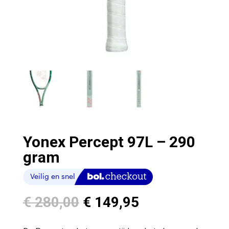
Yonex Percept 97L – 290
gram
Oorspronkelijke
Huidige
€
280,00
€
149,95
prijs
prijs