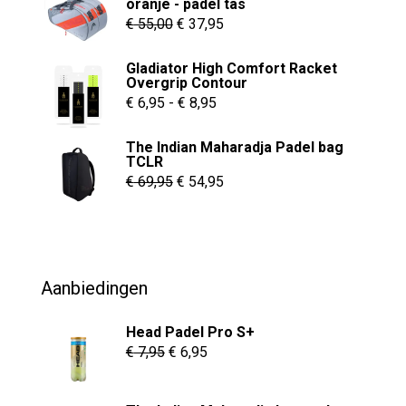
Deze
oranje - padel tas
Oorspronkelijke
Huidige
optie
€
55,00
€
37,95
kan
prijs
prijs
Gladiator High Comfort Racket
gekozen
was:
is:
Overgrip Contour
worden
€ 55,00.
€ 37,95.
Prijsklasse:
€
6,95
-
€
8,95
op
€ 6,95
de
The Indian Maharadja Padel bag
tot
TCLR
productpagina
€ 8,95
Oorspronkelijke
Huidige
€
69,95
€
54,95
prijs
prijs
was:
is:
€ 69,95.
€ 54,95.
Aanbiedingen
Head Padel Pro S+
Oorspronkelijke
Huidige
€
7,95
€
6,95
prijs
prijs
was:
is: