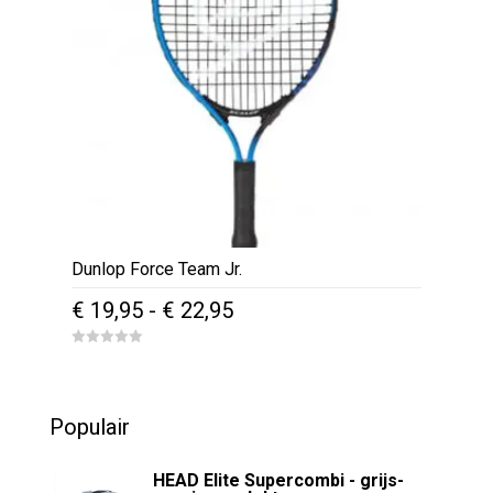
kan
gekozen
worden
op
de
productpagina
Dunlop Force Team Jr.
Prijsklasse:
€
19,95
-
€
22,95
€ 19,95
Dit
0
tot
o
product
u
€ 22,95
t
heeft
o
Populair
f
meerdere
5
variaties.
HEAD Elite Supercombi - grijs-