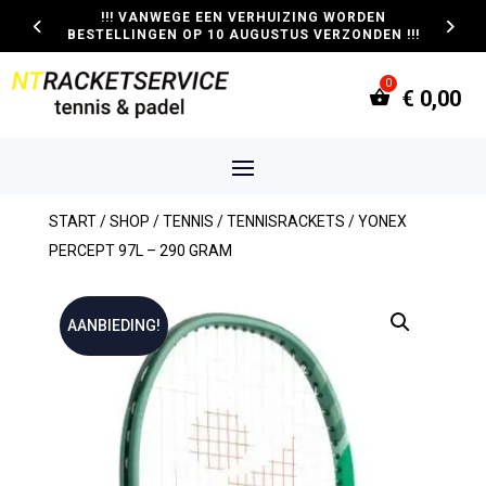
!!! VANWEGE EEN VERHUIZING WORDEN
BESTELLINGEN OP 10 AUGUSTUS VERZONDEN !!!
€
0,00
START
/
SHOP
/
TENNIS
/
TENNISRACKETS
/ YONEX
PERCEPT 97L – 290 GRAM
AANBIEDING!