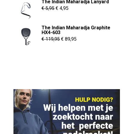
The Indian Maharadja Lanyard
€ 7,95.
€ 6,95.
Oorspronkelijke
Huidige
€
5,95
€
4,95
prijs
prijs
was:
is:
The Indian Maharadja Graphite
€ 5,95.
€ 4,95.
HX4-603
Oorspronkelijke
Huidige
€
119,95
€
89,95
prijs
prijs
was:
is:
€ 119,95.
€ 89,95.