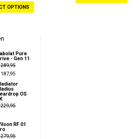
was:
is:
t
o
CT OPTIONS
product
€ 119,95.
€ 99,95.
f
5
heeft
meerdere
variaties.
en
Deze
optie
abolat Pure
kan
rive - Gen 11
gekozen
289,95
worden
orspronkelijke
Huidige
187,95
op
rijs
prijs
ladiator
de
ladius
as:
is:
eardrop OS
productpagina
 289,95.
€ 187,95.
K
229,95
e
ge
ilson RF 01
ro
279,95
95.