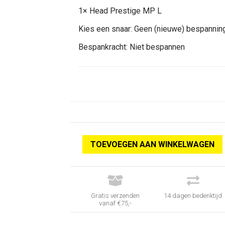
1×
Head Prestige MP L
Kies een snaar:
Geen (nieuwe) bespannin
Bespankracht:
Niet bespannen
TOEVOEGEN AAN WINKELWAGEN


Gratis verzenden
14 dagen bedenktijd
vanaf €75,-