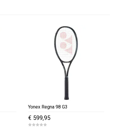
Yonex Regna 98 G3
€
599,95
Dit
0