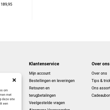
orspronkelijke
Huidige
189,95
rijs
prijs
as:
is:
 279,95.
€ 189,95.
Klantenservice
Over ons
Mijn account
Over ons
Bestellingen en leveringen
Tips & tric
Retouren en
Ons assor
ies om
emmen met
terugbetalingen
Cadeaubo
p deze site
Veelgestelde vragen
it een