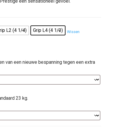
 Prestige een sensationeel gevoel.
95.
rip L2 (4 1/4)
Grip L4 (4 1/2)
Wissen
ien van een nieuwe bespanning tegen een extra
andaard 23 kg.