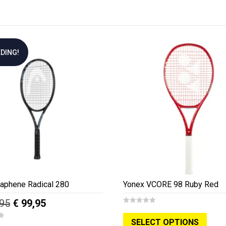
DING!
aphene Radical 280
Yonex VCORE 98 Ruby Red
Oorspronkelijke
Huidige
95
€
99,95
0
prijs
prijs
o
SELECT OPTIONS
u
Dit