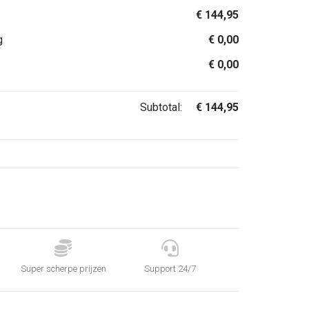
€
144,95
g
€
0,00
€
0,00
Subtotal:
€
144,95


Super scherpe prijzen
Support 24/7