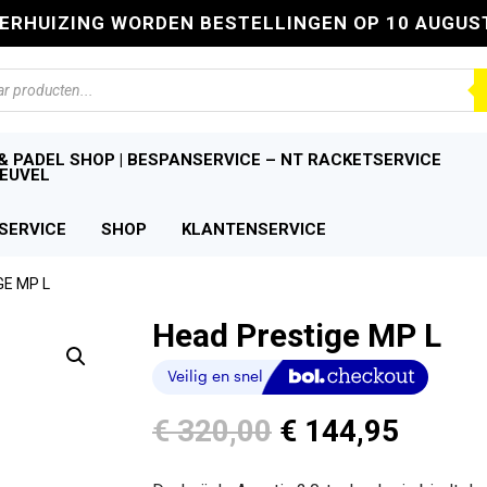
VERHUIZING WORDEN BESTELLINGEN OP 10 AUGUS
n
& PADEL SHOP | BESPANSERVICE – NT RACKETSERVICE
EUVEL
SERVICE
SHOP
KLANTENSERVICE
GE MP L
Head Prestige MP L
Oorspronkelijk
Huidi
€
320,00
€
144,95
prijs
prijs