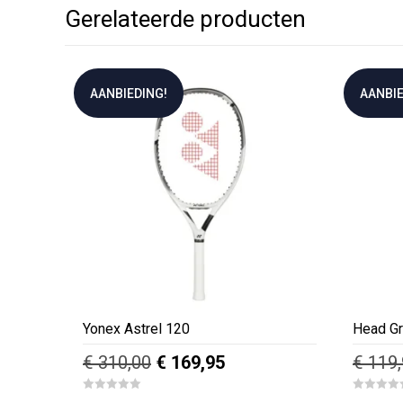
Gerelateerde producten
AANBIEDING!
AANBIE
Yonex Astrel 120
Head Gr
Oorspronkelijke
Huidige
€
310,00
€
169,95
€
119,
prijs
prijs
Dit
0
0