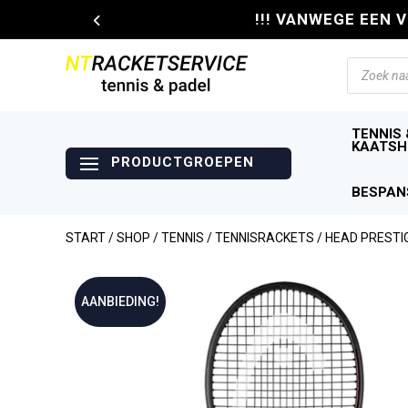
!!! VANWEGE EEN 
Producte
zoeken
TENNIS 
KAATSH
BESPAN
START
/
SHOP
/
TENNIS
/
TENNISRACKETS
/ HEAD PRESTI
AANBIEDING!