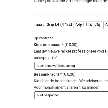
was:
is:
Dankzij de Auxetic 2.0-technologie biedt de
€ 320,00.
€ 144,
maat
: Grip L4 (4 1/2)
Grip L1 (4 1/8)
G
Op voorraad
Kies een snaar
*
(
€
0,00
)
Laat uw nieuwe racket professioneel voorz
scherpe prijs?
Bespankracht
*
(
€
0,00
)
Kies hier de bespankracht. We adviseren st
Voor monofilament snaren 1 kg minder.