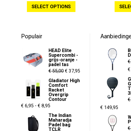
was:
is:
o
o
SELECT OPTIONS
SELE
u
u
product
€ 310,00.
€ 169,95.
t
t
o
o
heeft
f
f
5
5
meerdere
variaties.
Populair
Aanbieding
Deze
optie
HEAD Elite
B
kan
Supercombi -
D
grijs-oranje -
gekozen
€
padel tas
worden
O
€
Oorspronkelijke
Huidige
€
55,00
€
37,95
op
p
prijs
prijs
G
Gladiator High
de
G
w
Comfort
was:
is:
T
Racket
productpagina
€
3
€ 55,00.
€ 37,95.
Overgrip
Contour
€
Prijsklasse:
€
6,95
-
€
8,95
Oorspronkelijk
Huidi
€
149,95
€ 6,95
prijs
prijs
The Indian
W
Maharadja
tot
P
was:
is:
Padel bag
€
€ 8,95
TCLR
€ 229,95.
€ 149,