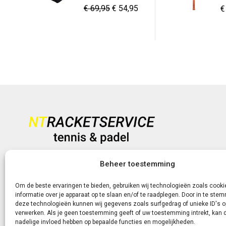
Oorspronkelijke
Huidige
€
69,95
€
54,95
O
€
prijs
prijs
p
was:
is:
w
€ 69,95.
€ 54,95.
€
Heb je vragen?
Beheer toestemming
+31 (0)6-5188 0267
Om de beste ervaringen te bieden, gebruiken wij technologieën zoals cook
informatie over je apparaat op te slaan en/of te raadplegen. Door in te st
Of neem contact met ons op via de livechat of e-mail!
deze technologieën kunnen wij gegevens zoals surfgedrag of unieke ID's o
verwerken. Als je geen toestemming geeft of uw toestemming intrekt, kan d
nadelige invloed hebben op bepaalde functies en mogelijkheden.