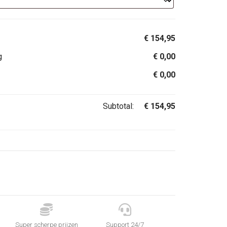
€
154,95
g
€
0,00
€
0,00
Subtotal:
€
154,95


Super scherpe prijzen
Support 24/7