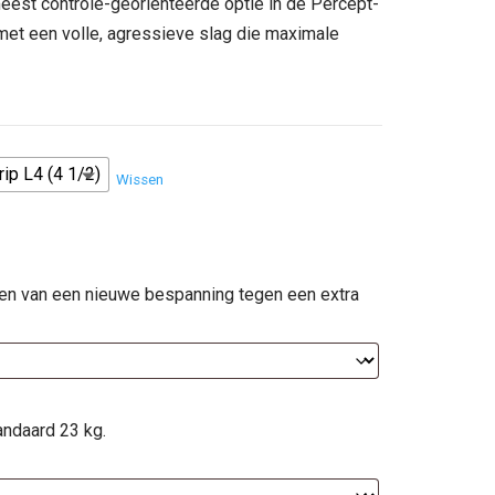
st controle-georiënteerde optie in de Percept-
95.
et een volle, agressieve slag die maximale
rip L4 (4 1/2)
Wissen
ien van een nieuwe bespanning tegen een extra
andaard 23 kg.