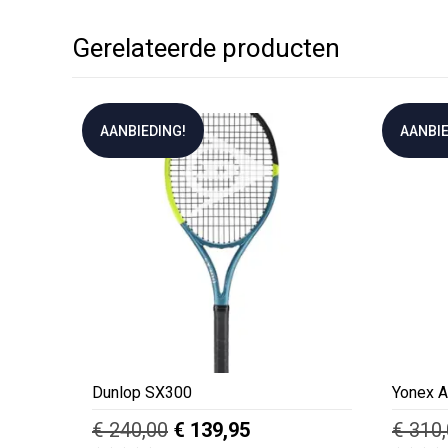
Gerelateerde producten
AANBIEDING!
AANBIE
Dunlop SX300
Yonex A
Oorspronkelijke
Huidige
€
240,00
€
139,95
€
310,