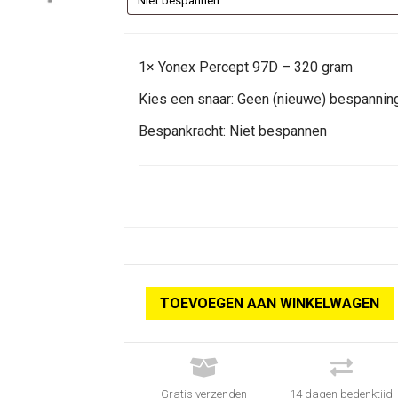
1×
Yonex Percept 97D – 320 gram
Kies een snaar:
Geen (nieuwe) bespannin
Bespankracht:
Niet bespannen
TOEVOEGEN AAN WINKELWAGEN


Gratis verzenden
14 dagen bedenktijd