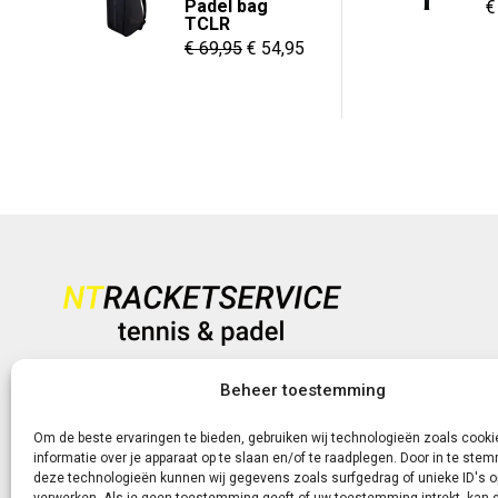
Padel bag
O
€
€ 8,95
TCLR
p
Oorspronkelijke
Huidige
€
69,95
€
54,95
w
prijs
prijs
€
was:
is:
€ 69,95.
€ 54,95.
Heb je vragen?
Beheer toestemming
+31 (0)6-5188 0267
Om de beste ervaringen te bieden, gebruiken wij technologieën zoals cook
informatie over je apparaat op te slaan en/of te raadplegen. Door in te st
Of neem contact met ons op via de livechat of e-mail!
deze technologieën kunnen wij gegevens zoals surfgedrag of unieke ID's o