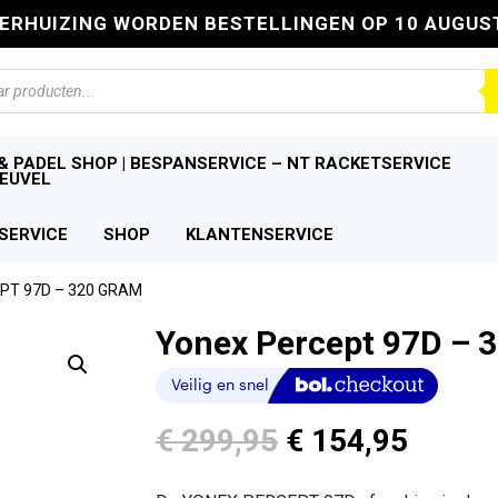
VERHUIZING WORDEN BESTELLINGEN OP 10 AUGUS
n
& PADEL SHOP | BESPANSERVICE – NT RACKETSERVICE
EUVEL
SERVICE
SHOP
KLANTENSERVICE
PT 97D – 320 GRAM
Yonex Percept 97D – 
Oorspronkelijk
Huidi
€
299,95
€
154,95
prijs
prijs