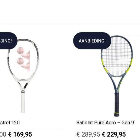
DING!
AANBIEDING!
strel 120
Babolat Pure Aero – Gen 9
Oorspronkelijke
Huidige
Oorspronkelij
Huid
00
€
169,95
€
289,95
€
229,95