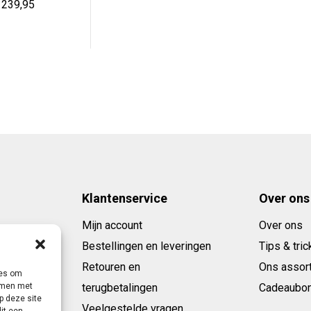
orspronkelijke
Huidige
239,95
rijs
prijs
as:
is:
 290,00.
€ 239,95.
Klantenservice
Over ons
Mijn account
Over ons
Bestellingen en leveringen
Tips & tric
Retouren en
Ons assor
ies om
emmen met
terugbetalingen
Cadeaubo
p deze site
Veelgestelde vragen