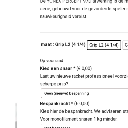
was:
is:
De YONEX PERCEPT 97D afwerking is de mee
€ 299,95.
€ 154,
serie, gebouwd voor de gevorderde speler m
nauwkeurigheid vereist.
maat
: Grip L2 (4 1/4)
Grip L2 (4 1/4)
G
Op voorraad
Kies een snaar
*
(
€
0,00
)
Laat uw nieuwe racket professioneel voorz
scherpe prijs?
Bespankracht
*
(
€
0,00
)
Kies hier de bespankracht. We adviseren st
Voor monofilament snaren 1 kg minder.