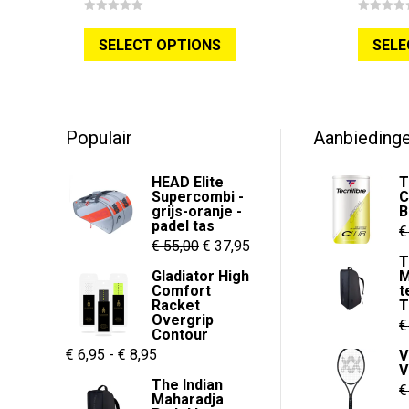
prijs
prijs
Dit
0
0
was:
is:
o
o
SELECT OPTIONS
SELE
u
u
product
€ 240,00.
€ 139,95.
t
t
o
o
heeft
f
f
5
5
meerdere
variaties.
Populair
Aanbieding
Deze
optie
HEAD Elite
T
kan
Supercombi -
C
grijs-oranje -
B
gekozen
padel tas
€
worden
Oorspronkelijke
Huidige
€
55,00
€
37,95
op
T
prijs
prijs
Gladiator High
M
de
Comfort
t
was:
is:
Racket
productpagina
€ 55,00.
€ 37,95.
Overgrip
€
Contour
Prijsklasse:
€
6,95
-
€
8,95
V
V
€ 6,95
The Indian
€
Maharadja
tot