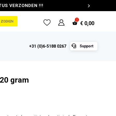
TUS VERZONDEN !!!
ZOEKEN
€
0,00

+31 (0)6-5188 0267
Support
320 gram
e
ge