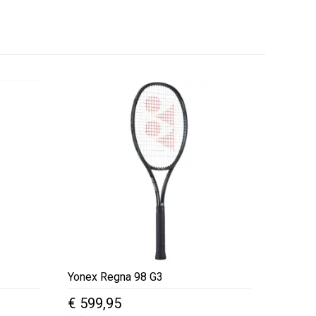
Yonex Regna 98 G3
ke
ige
€
599,95