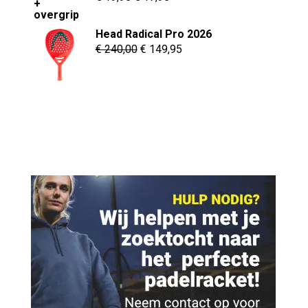
prijs
prijs
was:
is:
Head Radical Pro 2026
Oorspronkelijke
Huidige
€
240,00
€
149,95
€ 19,95.
€ 17,95.
prijs
prijs
was:
is:
€ 240,00.
€ 149,95.