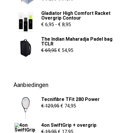
worden
prijs
prijs
Gladiator High Comfort Racket
op
was:
is:
Overgrip Contour
de
€ 55,00.
€ 37,95.
Prijsklasse:
€
6,95
-
€
8,95
productpagina
€ 6,95
The Indian Maharadja Padel bag
tot
TCLR
€ 8,95
Oorspronkelijke
Huidige
€
69,95
€
54,95
prijs
prijs
was:
is:
€ 69,95.
€ 54,95.
Aanbiedingen
Tecnifibre TFit 280 Power
Oorspronkelijke
Huidige
€
129,95
€
74,95
prijs
prijs
was:
is:
4on SwiftGrip + overgrip
€ 129,95.
€ 74,95.
Oorspronkelijke
Huidige
€
19,95
€
17,95