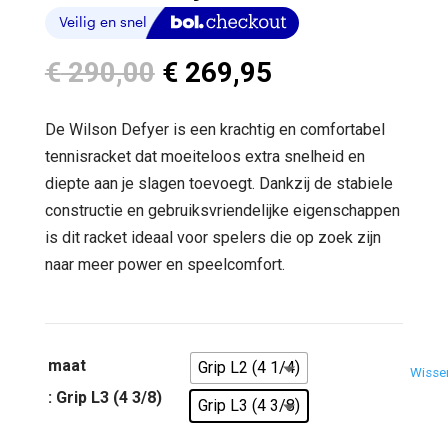
Oorspronkelijke
Huidige
€
290,00
€
269,95
prijs
prijs
was:
is:
De Wilson Defyer is een krachtig en comfortabel
€ 290,00.
€ 269,95.
tennisracket dat moeiteloos extra snelheid en
diepte aan je slagen toevoegt. Dankzij de stabiele
constructie en gebruiksvriendelijke eigenschappen
is dit racket ideaal voor spelers die op zoek zijn
naar meer power en speelcomfort.
maat
Grip L2 (4 1/4)
Wisse
: Grip L3 (4 3/8)
Grip L3 (4 3/8)