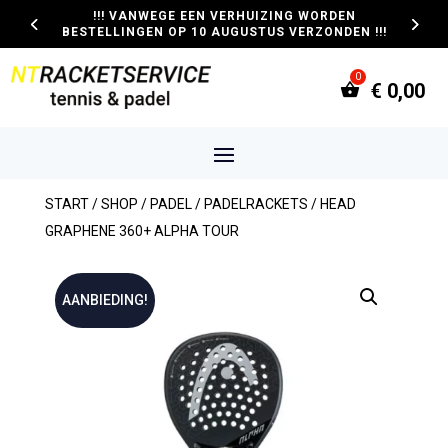
!!! VANWEGE EEN VERHUIZING WORDEN
BESTELLINGEN OP 10 AUGUSTUS VERZONDEN !!!
€
0,00
START
/
SHOP
/
PADEL
/
PADELRACKETS
/ HEAD
GRAPHENE 360+ ALPHA TOUR
AANBIEDING!