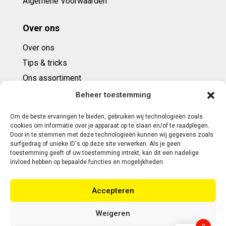
Algemene Voorwaarden
Over ons
Over ons
Tips & tricks
Ons assortiment
Cadeaubonnen
Beheer toestemming
Om de beste ervaringen te bieden, gebruiken wij technologieën zoals
Contact
cookies om informatie over je apparaat op te slaan en/of te raadplegen.
Door in te stemmen met deze technologieën kunnen wij gegevens zoals
E: info@ntbespanservice.nl
surfgedrag of unieke ID's op deze site verwerken. Als je geen
toestemming geeft of uw toestemming intrekt, kan dit een nadelige
+31 (0)6-5188 0267
invloed hebben op bepaalde functies en mogelijkheden.
Adres:
Accepteren
Modelleur 41
5171SL KAATSHEUVEL
Weigeren