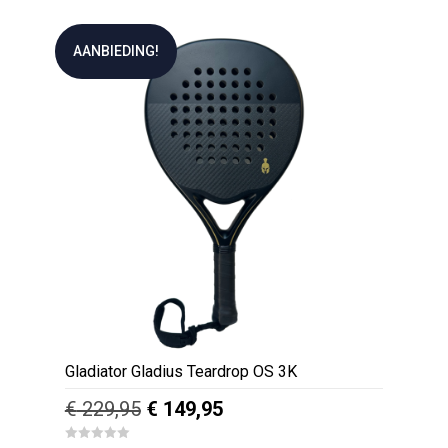
0
was:
is:
o
u
€ 14,95.
€ 8,95.
t
AANBIEDING!
o
f
5
Gladiator Gladius Teardrop OS 3K
Oorspronkelijke
Huidige
€
229,95
€
149,95
prijs
prijs