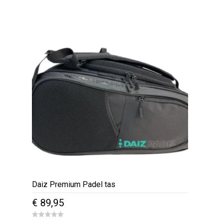
0
o
u
t
o
f
5
Daiz Premium Padel tas
€
89,95