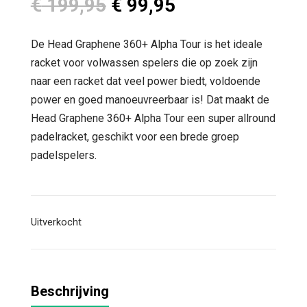
Oorspronkelijke
Huidige
€
199,95
€
99,95
prijs
prijs
was:
is:
De Head Graphene 360+ Alpha Tour is het ideale
€ 199,95.
€ 99,95.
racket voor volwassen spelers die op zoek zijn
naar een racket dat veel power biedt, voldoende
power en goed manoeuvreerbaar is! Dat maakt de
Head Graphene 360+ Alpha Tour een super allround
padelracket, geschikt voor een brede groep
padelspelers.
Uitverkocht
Beschrijving