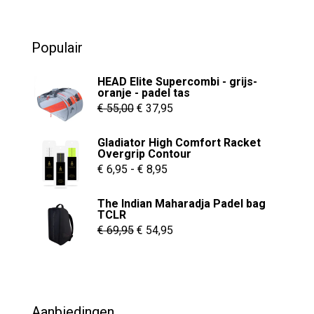
0
was:
is:
o
u
€ 229,95.
€ 149,95.
t
o
Populair
f
5
HEAD Elite Supercombi - grijs-
oranje - padel tas
Oorspronkelijke
Huidige
€
55,00
€
37,95
prijs
prijs
Gladiator High Comfort Racket
was:
is:
Overgrip Contour
€ 55,00.
€ 37,95.
Prijsklasse:
€
6,95
-
€
8,95
€ 6,95
The Indian Maharadja Padel bag
tot
TCLR
€ 8,95
Oorspronkelijke
Huidige
€
69,95
€
54,95
prijs
prijs
was:
is:
€ 69,95.
€ 54,95.
Aanbiedingen