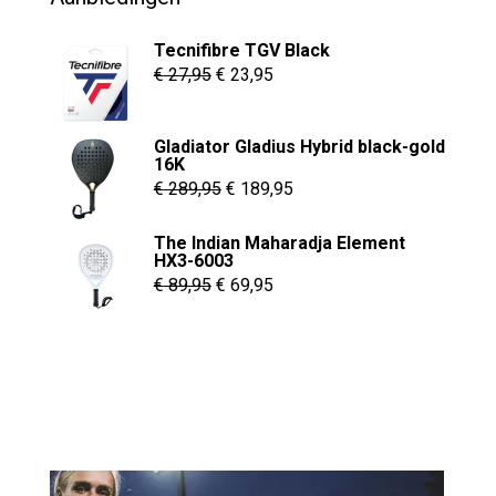
Tecnifibre TGV Black
Oorspronkelijke
Huidige
€
27,95
€
23,95
prijs
prijs
was:
is:
Gladiator Gladius Hybrid black-gold
€ 27,95.
€ 23,95.
16K
Oorspronkelijke
Huidige
€
289,95
€
189,95
prijs
prijs
The Indian Maharadja Element
was:
is:
HX3-6003
€ 289,95.
€ 189,95.
Oorspronkelijke
Huidige
€
89,95
€
69,95
prijs
prijs
was:
is:
€ 89,95.
€ 69,95.