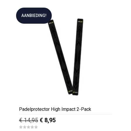
0
o
u
t
AANBIEDING!
o
f
5
Padelprotector High Impact 2-Pack
Oorspronkelijke
Huidige
€
14,95
€
8,95
prijs
prijs