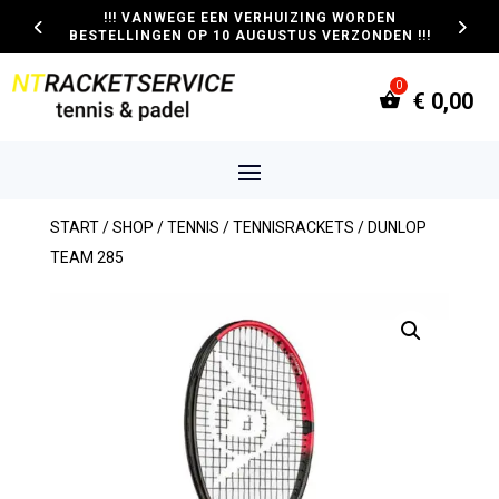
!!! VANWEGE EEN VERHUIZING WORDEN
BESTELLINGEN OP 10 AUGUSTUS VERZONDEN !!!
€
0,00
START
/
SHOP
/
TENNIS
/
TENNISRACKETS
/ DUNLOP
TEAM 285