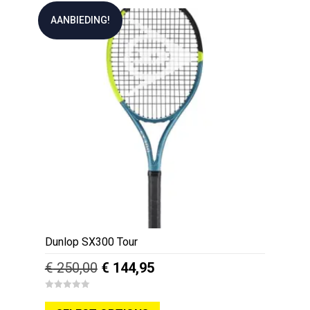
AANBIEDING!
Dunlop SX300 Tour
Oorspronkelijke
Huidige
€
250,00
€
144,95
prijs
prijs
Dit
0
was:
is:
o