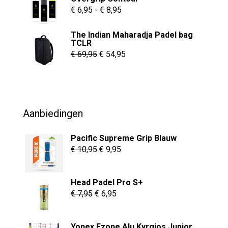
de
€ 55,00.
€ 37,95.
Prijsklasse:
€
6,95
-
€
8,95
productpagina
€ 6,95
The Indian Maharadja Padel bag
tot
TCLR
€ 8,95
Oorspronkelijke
Huidige
€
69,95
€
54,95
prijs
prijs
was:
is:
€ 69,95.
€ 54,95.
Aanbiedingen
Pacific Supreme Grip Blauw
Oorspronkelijke
Huidige
€
10,95
€
9,95
prijs
prijs
was:
is:
Head Padel Pro S+
€ 10,95.
€ 9,95.
Oorspronkelijke
Huidige
€
7,95
€
6,95
prijs
prijs
was:
is:
Yonex Ezone Alu Kyrgios Junior