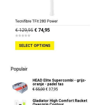
Tecnifibre TFit 280 Power
Oorspronkelijke
Huidige
€
129,95
€
74,95
prijs
prijs
Dit
0
was:
is:
o
SELECT OPTIONS
u
product
€ 129,95.
€ 74,95.
t
o
heeft
f
5
meerdere
variaties.
Populair
Deze
optie
HEAD Elite Supercombi - grijs-
kan
oranje - padel tas
Oorspronkelijke
Huidige
gekozen
€
55,00
€
37,95
worden
prijs
prijs
Gladiator High Comfort Racket
op
was:
is:
Overgrip Contour