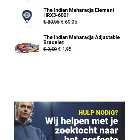
was:
is:
The Indian Maharadja Element
€ 79,95.
€ 59,95.
HRX3-6001
Oorspronkelijke
Huidige
€
89,95
€
69,95
prijs
prijs
The Indian Maharadja Adjustable
was:
is:
Bracelet
€ 89,95.
€ 69,95.
Oorspronkelijke
Huidige
€
2,50
€
1,95
prijs
prijs
was:
is:
€ 2,50.
€ 1,95.