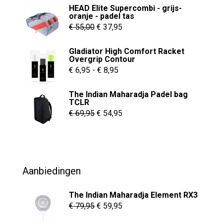
HEAD Elite Supercombi - grijs-
oranje - padel tas
Oorspronkelijke
Huidige
€
55,00
€
37,95
prijs
prijs
Gladiator High Comfort Racket
was:
is:
Overgrip Contour
€ 55,00.
€ 37,95.
Prijsklasse:
€
6,95
-
€
8,95
€ 6,95
The Indian Maharadja Padel bag
tot
TCLR
€ 8,95
Oorspronkelijke
Huidige
€
69,95
€
54,95
prijs
prijs
was:
is:
€ 69,95.
€ 54,95.
Aanbiedingen
The Indian Maharadja Element RX3
Oorspronkelijke
Huidige
€
79,95
€
59,95
prijs
prijs