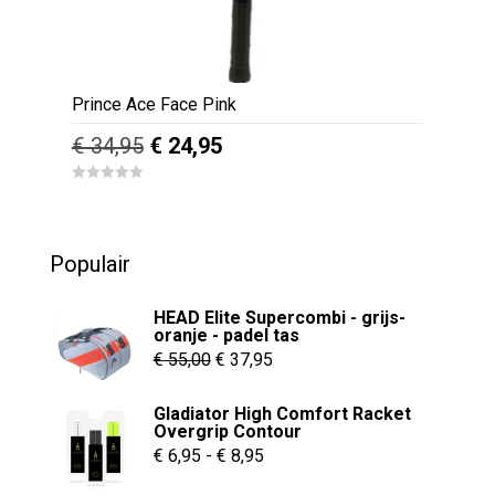
de
productpagina
Prince Ace Face Pink
Oorspronkelijke
Huidige
€
34,95
€
24,95
prijs
prijs
Dit
0
was:
is:
o
product
u
€ 34,95.
€ 24,95.
t
heeft
o
Populair
f
meerdere
5
variaties.
HEAD Elite Supercombi - grijs-
Deze
oranje - padel tas
Oorspronkelijke
Huidige
optie
€
55,00
€
37,95
kan
prijs
prijs
Gladiator High Comfort Racket
gekozen
was:
is:
Overgrip Contour
worden
€ 55,00.
€ 37,95.
Prijsklasse:
€
6,95
-
€
8,95
op
€ 6,95