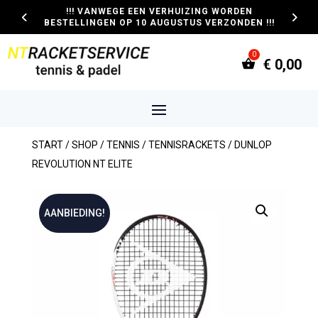
!!! VANWEGE EEN VERHUIZING WORDEN
BESTELLINGEN OP 10 AUGUSTUS VERZONDEN !!!
€
0,00
START
/
SHOP
/
TENNIS
/
TENNISRACKETS
/ DUNLOP
REVOLUTION NT ELITE
AANBIEDING!