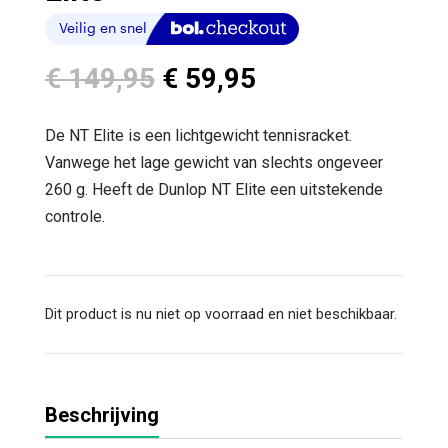
Oorspronkelijke
Huidige
€
149,95
€
59,95
prijs
prijs
was:
is:
De NT Elite is een lichtgewicht tennisracket.
€ 149,95.
€ 59,95.
Vanwege het lage gewicht van slechts ongeveer
260 g. Heeft de Dunlop NT Elite een uitstekende
controle.
Dit product is nu niet op voorraad en niet beschikbaar.
Beschrijving