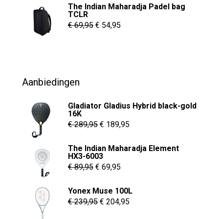
de
The Indian Maharadja Padel bag
tot
TCLR
productpagina
€ 8,95
Oorspronkelijke
Huidige
€
69,95
€
54,95
prijs
prijs
was:
is:
€ 69,95.
€ 54,95.
Aanbiedingen
Gladiator Gladius Hybrid black-gold
16K
Oorspronkelijke
Huidige
€
289,95
€
189,95
prijs
prijs
The Indian Maharadja Element
was:
is:
HX3-6003
€ 289,95.
€ 189,95.
Oorspronkelijke
Huidige
€
89,95
€
69,95
prijs
prijs
Yonex Muse 100L
was:
is:
Oorspronkelijke
Huidige
€
239,95
€
204,95
€ 89,95.
€ 69,95.
prijs
prijs