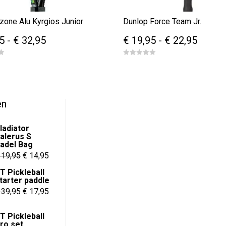
zone Alu Kyrgios Junior
Dunlop Force Team Jr.
Prijsklasse:
Prijskl
5
-
€
32,95
€
19,95
-
€
22,95
€ 27,95
€ 19,9
Dit
0
tot
tot
o
product
u
€ 32,95
€ 22,9
t
heeft
o
f
re
meerdere
5
en
.
variaties.
Deze
ladiator
alerus S
optie
adel Bag
kan
Oorspronkelijke
Huidige
19,95
€
14,95
n
gekozen
prijs
prijs
T Pickleball
worden
tarter paddle
was:
is:
op
Oorspronkelijke
Huidige
39,95
€
17,95
€ 19,95.
€ 14,95.
de
prijs
prijs
T Pickleball
pagina
productpagina
was:
is:
ro set