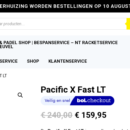
VERHUIZING WORDEN BESTELLINGEN OP 10 AUGUS
n
& PADEL SHOP | BESPANSERVICE – NT RACKETSERVICE
EUVEL
SERVICE
SHOP
KLANTENSERVICE
T LT
Pacific X Fast LT
Oorspronkelijk
Huidi
€
240,00
€
159,95
prijs
prijs