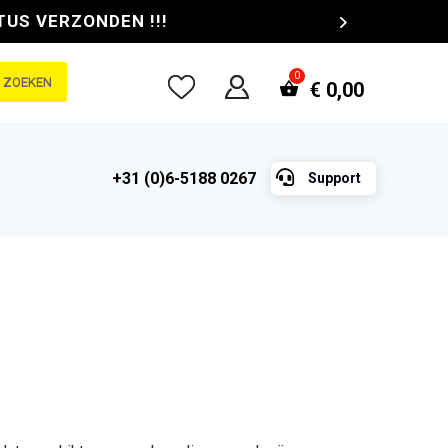
TUS VERZONDEN !!!
ZOEKEN
€
0,00

+31 (0)6-5188 0267
Support
e
ge