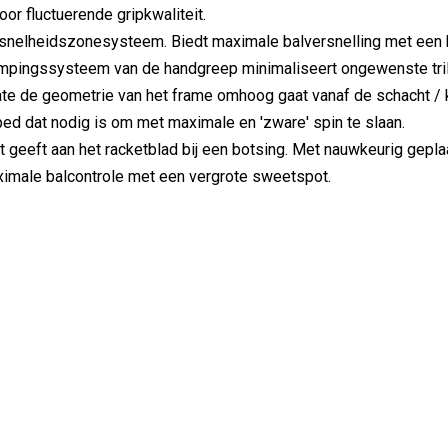
oor fluctuerende gripkwaliteit.
 snelheidszonesysteem. Biedt maximale balversnelling met een 
mpingssysteem van de handgreep minimaliseert ongewenste trill
te de geometrie van het frame omhoog gaat vanaf de schacht / k
bed dat nodig is om met maximale en 'zware' spin te slaan.
it geeft aan het racketblad bij een botsing. Met nauwkeurig gepl
maximale balcontrole met een vergrote sweetspot.