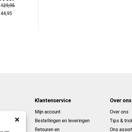
€ 39,95.
€ 17,95.
129,95
orspronkelijke
Huidige
44,95
rijs
prijs
as:
is:
 129,95.
€ 44,95.
Klantenservice
Over ons
Mijn account
Over ons
Bestellingen en leveringen
Tips & tric
Retouren en
Ons assor