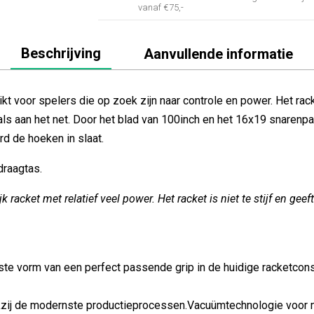
vanaf €75,-
Beschrijving
Aanvullende informatie
hikt voor spelers die op zoek zijn naar controle en power. Het 
als aan het net. Door het blad van 100inch en het 16x19 snarenp
rd de hoeken in slaat.
draagtas.
jk racket met relatief veel power. Het racket is niet te stijf en gee
te vorm van een perfect passende grip in de huidige racketcons
kzij de modernste productieprocessen.Vacuümtechnologie voor nu