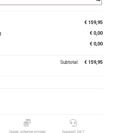
€
159,95
g
€
0,00
€
0,00
Subtotal:
€
159,95


Super scherpe prijzen
Support 24/7