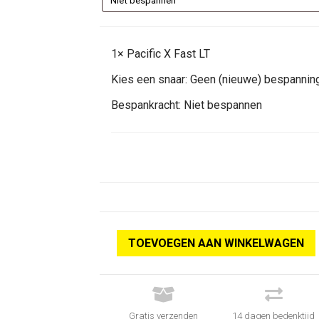
1×
Pacific X Fast LT
Kies een snaar:
Geen (nieuwe) bespannin
Bespankracht:
Niet bespannen
TOEVOEGEN AAN WINKELWAGEN


Gratis verzenden
14 dagen bedenktijd