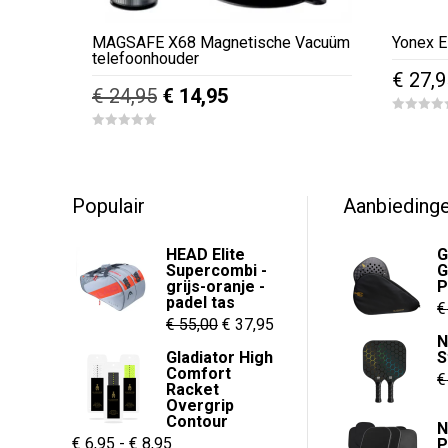
MAGSAFE X68 Magnetische Vacuüm
Yonex E
telefoonhouder
€
27,9
Oorspronkelijke
Huidige
€
24,95
€
14,95
Dit
prijs
prijs
0
Dit
o
0
product
was:
is:
u
o
product
t
u
heeft
€ 24,95.
€ 14,95.
o
t
f
heeft
o
meerde
5
f
Populair
Aanbieding
meerdere
5
variaties
variaties.
Deze
HEAD Elite
G
Deze
Supercombi -
G
optie
grijs-oranje -
P
optie
kan
padel tas
€
kan
Oorspronkelijke
Huidige
€
55,00
€
37,95
gekoze
N
gekozen
prijs
prijs
worden
Gladiator High
S
worden
Comfort
was:
is:
op
€
Racket
op
de
€ 55,00.
€ 37,95.
Overgrip
de
Contour
N
product
Prijsklasse:
€
6,95
-
€
8,95
P
productpagina