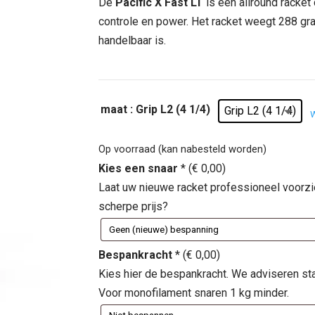
was:
is:
De
Pacific X Fast LT
is een allround racket
€ 240,00.
€ 159,
controle en power. Het racket weegt 288 gr
handelbaar is.
maat
: Grip L2 (4 1/4)
Grip L2 (4 1/4)
Op voorraad (kan nabesteld worden)
Kies een snaar
*
(
€
0,00
)
Laat uw nieuwe racket professioneel voorz
scherpe prijs?
Bespankracht
*
(
€
0,00
)
Kies hier de bespankracht. We adviseren st
Voor monofilament snaren 1 kg minder.