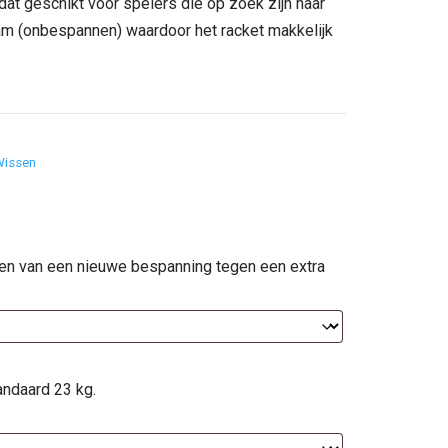
 dat geschikt voor spelers die op zoek zijn naar
95.
am (onbespannen) waardoor het racket makkelijk
Wissen
ien van een nieuwe bespanning tegen een extra
andaard 23 kg.