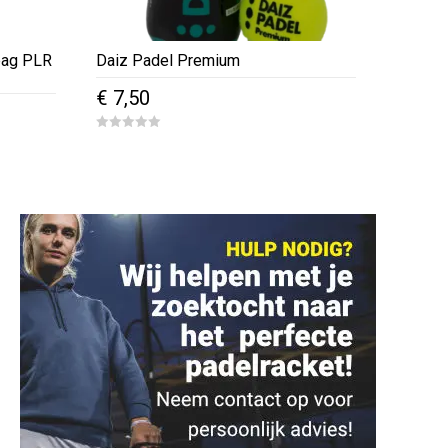
bag PLR
Daiz Padel Premium
€
7,50
e
0
o
u
t
o
f
5