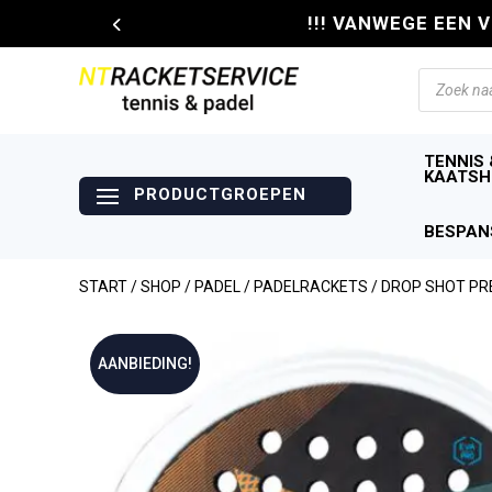
!!! VANWEGE EEN 
Producte
zoeken
TENNIS 
KAATSH
BESPAN
START
/
SHOP
/
PADEL
/
PADELRACKETS
/ DROP SHOT PR
AANBIEDING!