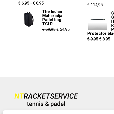
Prijsklasse:
€
6,95
-
€
8,95
Oorspronkelijk
Huidi
€
114,95
€ 6,95
prijs
prijs
The Indian
G
Maharadja
tot
G
was:
is:
Padel bag
H
€ 8,95
TCLR
€ 149,95.
€ 114,
R
Oorspronkelijke
Huidige
€
69,95
€
54,95
P
Protector bla
prijs
prijs
Oorspron
Hu
€
9,95
€
8,95
was:
is:
prijs
pr
€ 69,95.
€ 54,95.
was:
is
€ 9,95.
€ 