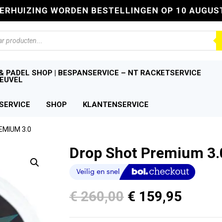
VERHUIZING WORDEN BESTELLINGEN OP 10 AUGUS
n
& PADEL SHOP | BESPANSERVICE – NT RACKETSERVICE
EUVEL
SERVICE
SHOP
KLANTENSERVICE
EMIUM 3.0
Drop Shot Premium 3.
Oorspronkelijk
Huidi
€
260,00
€
159,95
prijs
prijs