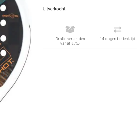
was:
is:
€ 260,00.
€ 159,
Uitverkocht


Gratis verzenden
14 dagen bedenktijd
vanaf €75,-