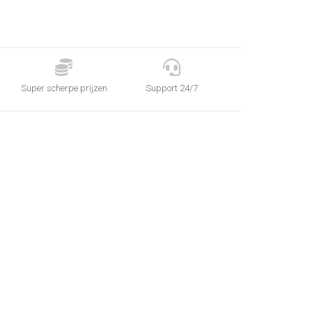
95.


Super scherpe prijzen
Support 24/7