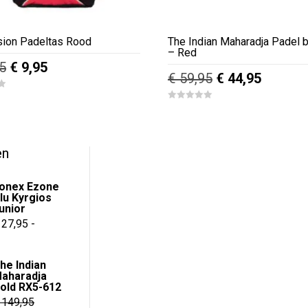
sion Padeltas Rood
The Indian Maharadja Padel 
– Red
Oorspronkelijke
Huidige
5
€
9,95
Oorspronkelijk
Huidige
€
59,95
€
44,95
prijs
prijs
prijs
prijs
was:
is:
0
was:
is:
o
€ 29,95.
€ 9,95.
u
€ 59,95.
€ 44,95.
t
o
f
en
5
onex Ezone
lu Kyrgios
unior
27,95
-
asse:
he Indian
aharadja
old RX5-612
149,95