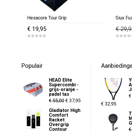
Hesacore Tour Grip
Siux Fu
€
19,95
€
29,9
0
0
o
o
u
u
t
t
o
o
f
f
5
5
Populair
Aanbieding
HEAD Elite
Y
Supercombi -
A
grijs-oranje -
J
padel tas
€
Oorspronkelijke
Huidige
€
55,00
€
37,95
Prijskl
€
32,95
prijs
prijs
Gladiator High
€ 27,95
T
Comfort
was:
is:
M
tot
Racket
G
€ 55,00.
€ 37,95.
Overgrip
€ 32,95
Contour
€