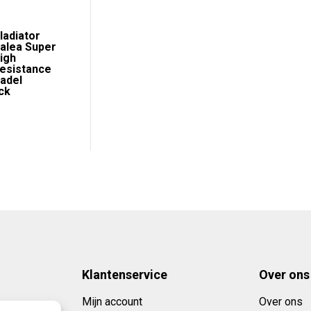
e
ge
ladiator
alea Super
igh
95.
esistance
adel
ck
kelijke
idige
ijs
:
8,95.
Klantenservice
Over ons
Mijn account
Over ons