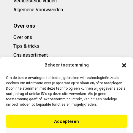
Veelgestelde vragen
Algemene Voorwaarden
Over ons
Over ons
Tips & tricks
Ons assortiment
Cadeaubonnen
Beheer toestemming
Om de beste ervaringen te bieden, gebruiken wij technologieën zoals
Contact
cookies om informatie over je apparaat op te slaan en/of te raadplegen.
Door in te stemmen met deze technologieën kunnen wij gegevens zoals
E: info@ntbespanservice.nl
surfgedrag of unieke ID's op deze site verwerken. Als je geen
toestemming geeft of uw toestemming intrekt, kan dit een nadelige
+31 (0)6-5188 0267
invloed hebben op bepaalde functies en mogelijkheden.
Adres:
Accepteren
Modelleur 41
5171SL KAATSHEUVEL