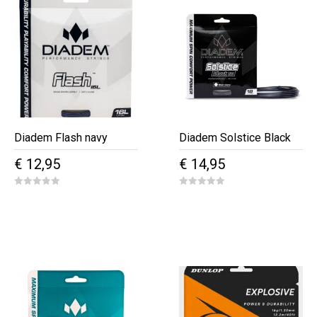
Diadem Flash navy
Diadem Solstice Black
€
12,95
€
14,95
0
0
o
o
u
u
t
t
o
o
f
f
5
5