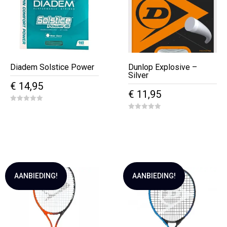
Diadem Solstice Power
Dunlop Explosive –
Silver
€
14,95
€
11,95
0
o
0
u
o
t
u
o
t
f
o
5
f
5
AANBIEDING!
AANBIEDING!