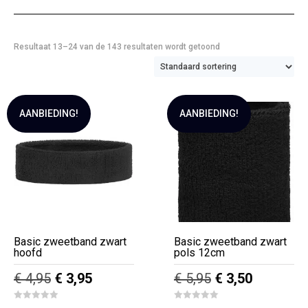
Resultaat 13–24 van de 143 resultaten wordt getoond
AANBIEDING!
AANBIEDING!
Basic zweetband zwart
Basic zweetband zwart
hoofd
pols 12cm
Oorspronkelijke
Huidige
Oorspronkelijk
Huidige
€
4,95
€
3,95
€
5,95
€
3,50
prijs
prijs
prijs
prijs
0
0