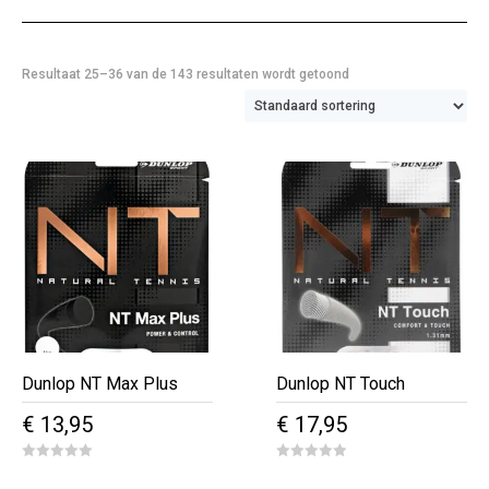
Resultaat 25–36 van de 143 resultaten wordt getoond
Dunlop NT Max Plus
Dunlop NT Touch
€
13,95
€
17,95
0
0
o
o