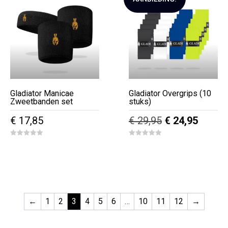
Gladiator Manicae
Gladiator Overgrips (10
Zweetbanden set
stuks)
Oorspronkelij
Huidig
€
17,85
€
29,95
€
24,95
prijs
prijs
Dit
0
0
was:
is:
o
o
product
u
u
€ 29,95.
€ 24,9
t
t
heeft
o
o
f
f
meerdere
5
5
variaties.
←
1
2
3
4
5
6
…
10
11
12
→
Deze
optie