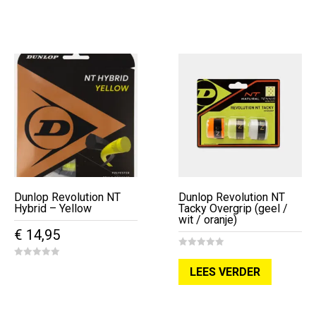
5
5
meerdere
variaties.
Deze
optie
kan
gekozen
worden
op
de
productpagina
Dunlop Revolution NT
Dunlop Revolution NT
Hybrid – Yellow
Tacky Overgrip (geel /
wit / oranje)
€
14,95
0
o
0
LEES VERDER
u
o
t
u
o
t
f
o
5
f
5