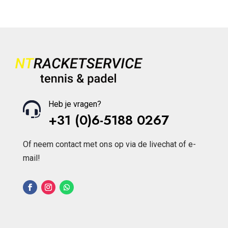
kan
gekozen
worden
op
de
productpagina
Heb je vragen?
+31 (0)6-5188 0267
Of neem contact met ons op via de livechat of e-
mail!