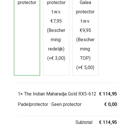
protector
protector
Galea
t.w.v.
protector
€7,95
t.w.v.
(Bescher
€9,95
ming:
(Bescher
redelijk)
ming:
(+
€
3,00
)
TOP)
(+
€
5,00
)
1×
The Indian Maharadja Gold RX5-612
€
114,95
Padelprotector :
Geen protector
€
0,00
Subtotal:
€
114,95