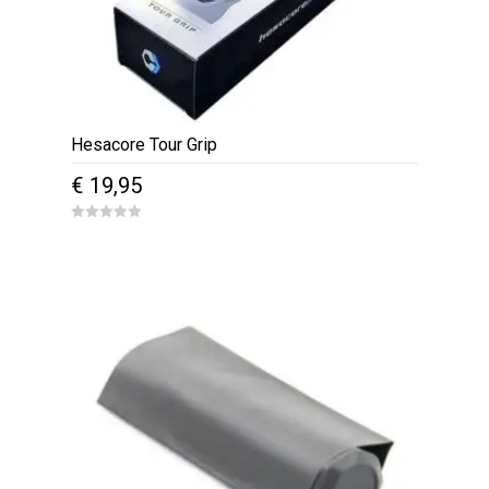
Hesacore Tour Grip
€
19,95
0
o
u
t
o
f
5