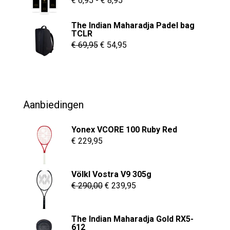
€
6,95
-
€
8,95
€ 6,95
The Indian Maharadja Padel bag
tot
TCLR
€ 8,95
Oorspronkelijke
Huidige
€
69,95
€
54,95
prijs
prijs
was:
is:
€ 69,95.
€ 54,95.
Aanbiedingen
Yonex VCORE 100 Ruby Red
€
229,95
Völkl Vostra V9 305g
Oorspronkelijke
Huidige
€
290,00
€
239,95
prijs
prijs
was:
is:
The Indian Maharadja Gold RX5-
€ 290,00.
€ 239,95.
612