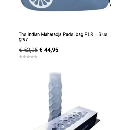
The Indian Maharadja Padel bag PLR – Blue
grey
Oorspronkelijke
Huidige
€
52,95
€
44,95
prijs
prijs
0
was:
is:
o
u
€ 52,95.
€ 44,95.
t
o
f
5