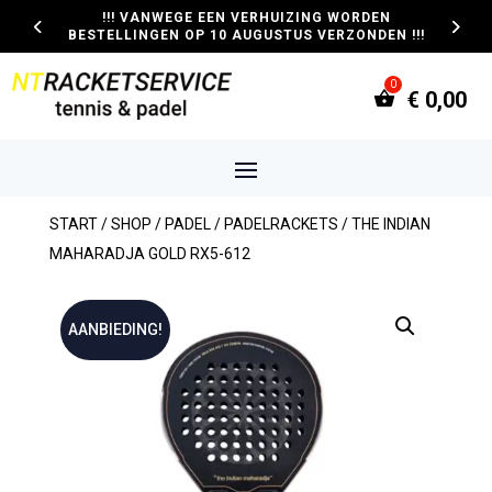
!!! VANWEGE EEN VERHUIZING WORDEN
BESTELLINGEN OP 10 AUGUSTUS VERZONDEN !!!
€
0,00
START
/
SHOP
/
PADEL
/
PADELRACKETS
/ THE INDIAN
MAHARADJA GOLD RX5-612
AANBIEDING!