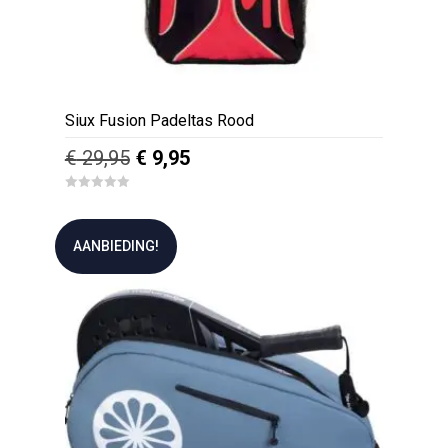
Siux Fusion Padeltas Rood
Oorspronkelijke
Huidige
€
29,95
€
9,95
prijs
prijs
0
was:
is:
o
u
€ 29,95.
€ 9,95.
t
AANBIEDING!
o
f
5