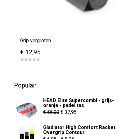
Grip vergroten
€
12,95
0
o
u
t
o
Populair
f
5
HEAD Elite Supercombi - grijs-
oranje - padel tas
Oorspronkelijke
Huidige
€
55,00
€
37,95
prijs
prijs
Gladiator High Comfort Racket
was:
is:
Overgrip Contour
€ 55,00.
€ 37,95.
Prijsklasse: