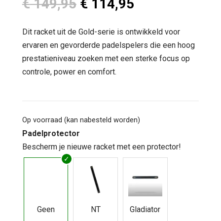
Oorspronkelijke
Huidige
€
149,95
€
114,95
prijs
prijs
was:
is:
Dit racket uit de Gold-serie is ontwikkeld voor
€ 149,95.
€ 114,95.
ervaren en gevorderde padelspelers die een hoog
prestatieniveau zoeken met een sterke focus op
controle, power en comfort.
Op voorraad (kan nabesteld worden)
Padelprotector
Bescherm je nieuwe racket met een protector!
Geen
NT
Gladiator