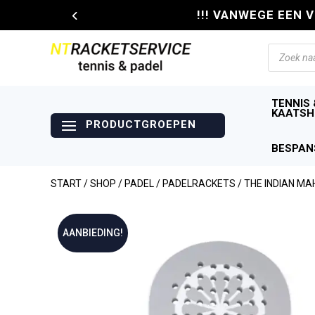
!!! VANWEGE EEN 
Producte
zoeken
TENNIS 
KAATSH
BESPAN
START
/
SHOP
/
PADEL
/
PADELRACKETS
/ THE INDIAN M
AANBIEDING!