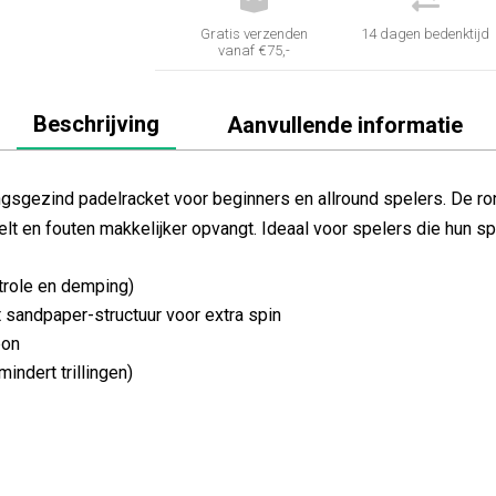


Gratis verzenden
14 dagen bedenktijd
vanaf €75,-
Beschrijving
Aanvullende informatie
sgezind padelracket voor beginners en allround spelers. De ro
peelt en fouten makkelijker opvangt. Ideaal voor spelers die hun 
trole en demping)
 sandpaper-structuur voor extra spin
bon
ndert trillingen)