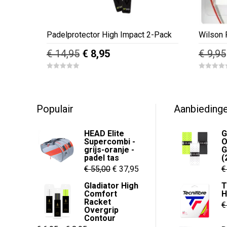
Padelprotector High Impact 2-Pack
Wilson 
Oorspronkelijke
Huidige
€
14,95
€
8,95
€
9,95
prijs
prijs
0
0
was:
is:
o
o
u
u
€ 14,95.
€ 8,95.
t
t
o
o
f
f
Populair
Aanbieding
5
5
HEAD Elite
G
Supercombi -
O
grijs-oranje -
G
padel tas
(
Oorspronkelijke
Huidige
€
55,00
€
37,95
€
prijs
prijs
Gladiator High
T
Comfort
was:
is:
Racket
€
€ 55,00.
€ 37,95.
Overgrip
Contour