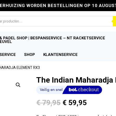
VERHUIZING WORDEN BESTELLINGEN OP 10 AUGUS
n
& PADEL SHOP | BESPANSERVICE – NT RACKETSERVICE
EUVEL
SERVICE
SHOP
KLANTENSERVICE
AHARADJA ELEMENT RX3
The Indian Maharadja
Oorspronkelijke
Huidige
€
79,95
€
59,95
prijs
prijs