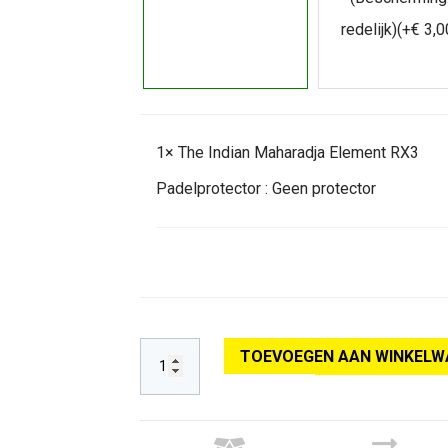
redelijk)
(+
€
3,0
1×
The Indian Maharadja Element RX3
Padelprotector :
Geen protector
TOEVOEGEN AAN WINKELW