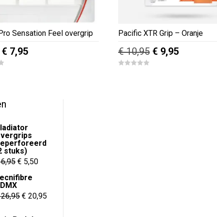
Pro Sensation Feel overgrip
Pacific XTR Grip – Oranje
Oorspronkelijke
Huidige
Oorspronkelijk
Huidige
€
7,95
€
10,95
€
9,95
prijs
prijs
prijs
prijs
0
was:
is:
was:
is:
o
u
€ 9,95.
€ 7,95.
€ 10,95.
€ 9,95.
t
o
f
en
5
ladiator
vergrips
eperforeerd
2 stuks)
Oorspronkelijke
Huidige
6,95
€
5,50
prijs
prijs
ecnifibre
HDMX
was:
is:
Oorspronkelijke
Huidige
26,95
€
20,95
€ 6,95.
€ 5,50.
prijs
prijs