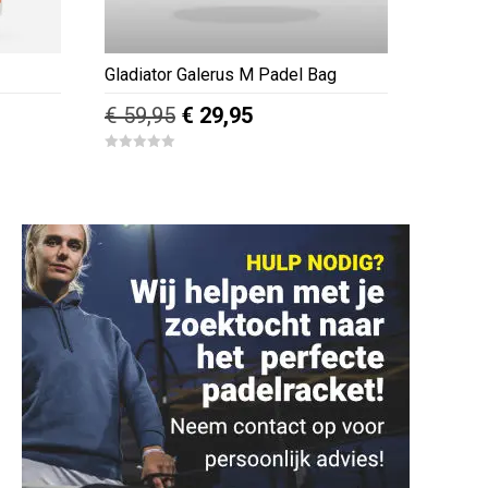
Gladiator Galerus M Padel Bag
e
Oorspronkelijke
Huidige
€
59,95
€
29,95
prijs
prijs
0
was:
is:
o
u
€ 59,95.
€ 29,95.
t
o
f
5