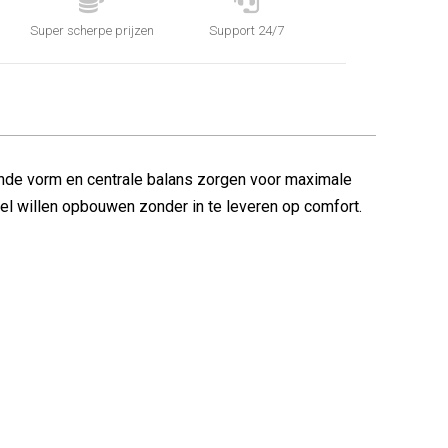


Super scherpe prijzen
Support 24/7
nde vorm en centrale balans zorgen voor maximale
spel willen opbouwen zonder in te leveren op comfort.