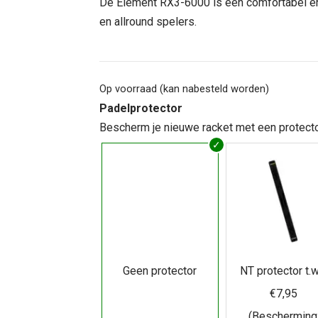
was:
is:
De Element RX3-6000 is een comfortabel en
€ 79,95.
€ 59,95.
en allround spelers.
Op voorraad (kan nabesteld worden)
Padelprotector
Bescherm je nieuwe racket met een protecto
Geen protector
NT protector t.w
€7,95
(Bescherming