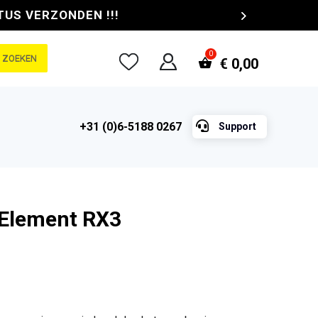
TUS VERZONDEN !!!
ZOEKEN
€
0,00

+31 (0)6-5188 0267
Support
 Element RX3