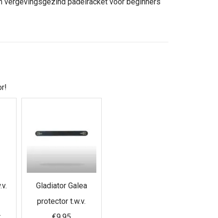
 vergevingsgezind padelracket voor beginners
r!
.v.
Gladiator Galea
protector t.w.v.
:
€9,95