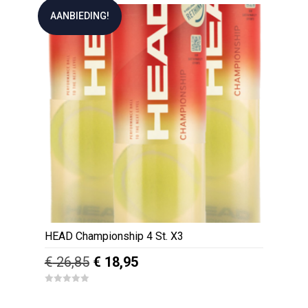
u
€ 59,95.
€ 29,95.
t
AANBIEDING!
o
f
5
HEAD Championship 4 St. X3
Oorspronkelijke
Huidige
€
26,85
€
18,95
prijs
prijs
0
was:
is:
o
u