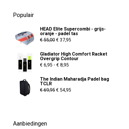
u
€ 269,10.
€ 144,95.
t
o
Populair
f
5
HEAD Elite Supercombi - grijs-
oranje - padel tas
Oorspronkelijke
Huidige
€
55,00
€
37,95
prijs
prijs
Gladiator High Comfort Racket
was:
is:
Overgrip Contour
€ 55,00.
€ 37,95.
Prijsklasse:
€
6,95
-
€
8,95
€ 6,95
The Indian Maharadja Padel bag
tot
TCLR
€ 8,95
Oorspronkelijke
Huidige
€
69,95
€
54,95
prijs
prijs
was:
is:
€ 69,95.
€ 54,95.
Aanbiedingen