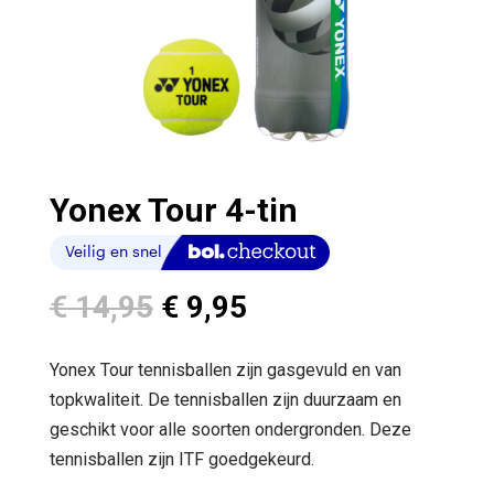
Yonex Tour 4-tin
Oorspronkelijke
Huidige
€
14,95
€
9,95
prijs
prijs
was:
is:
Yonex Tour tennisballen zijn gasgevuld en van
€ 14,95.
€ 9,95.
topkwaliteit. De tennisballen zijn duurzaam en
geschikt voor alle soorten ondergronden. Deze
tennisballen zijn ITF goedgekeurd.