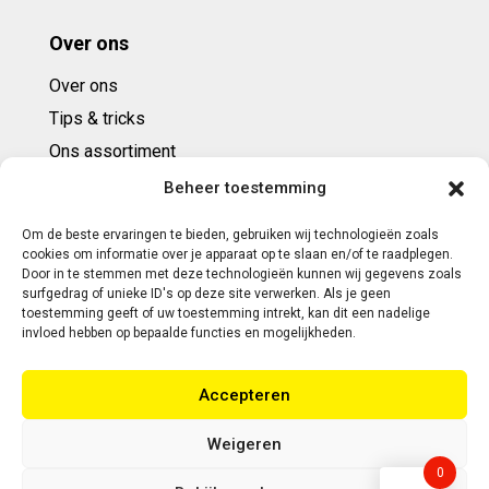
Over ons
Over ons
Tips & tricks
Ons assortiment
Cadeaubonnen
Beheer toestemming
Om de beste ervaringen te bieden, gebruiken wij technologieën zoals
Contact
cookies om informatie over je apparaat op te slaan en/of te raadplegen.
Door in te stemmen met deze technologieën kunnen wij gegevens zoals
E: info@ntbespanservice.nl
surfgedrag of unieke ID's op deze site verwerken. Als je geen
toestemming geeft of uw toestemming intrekt, kan dit een nadelige
+31 (0)6-5188 0267
invloed hebben op bepaalde functies en mogelijkheden.
Adres:
Accepteren
Modelleur 41
5171SL KAATSHEUVEL
Weigeren
0