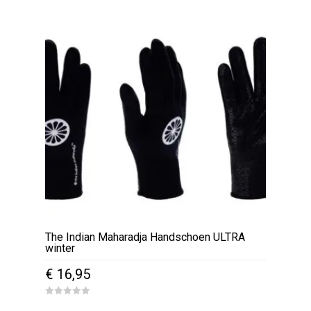
€ 26,85.
€ 18,95.
t
o
f
5
The Indian Maharadja Handschoen ULTRA
winter
€
16,95
Dit
0