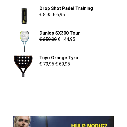
Drop Shot Padel Training
Oorspronkelijke
Huidige
€
8,95
€
6,95
prijs
prijs
was:
is:
Dunlop SX300 Tour
€ 8,95.
€ 6,95.
Oorspronkelijke
Huidige
€
250,00
€
144,95
prijs
prijs
was:
is:
Tuyo Orange Tyro
€ 250,00.
€ 144,95.
Oorspronkelijke
Huidige
€
79,95
€
69,95
prijs
prijs
was:
is:
€ 79,95.
€ 69,95.