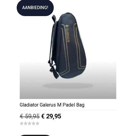
AANBIEDING!
Gladiator Galerus M Padel Bag
Oorspronkelijke
Huidige
€
59,95
€
29,95
prijs
prijs
0
was:
is:
o